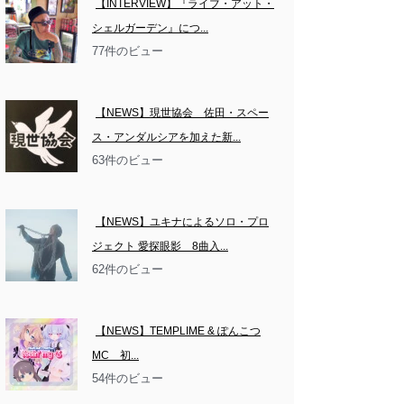
【INTERVIEW】『ライブ・アット・
シェルガーデン』につ...
77件のビュー
【NEWS】現世協会　佐田・スペー
ス・アンダルシアを加えた新...
63件のビュー
【NEWS】ユキナによるソロ・プロ
ジェクト 愛探眼影　8曲入...
62件のビュー
【NEWS】TEMPLIME & ぽんこつ
MC　初...
54件のビュー