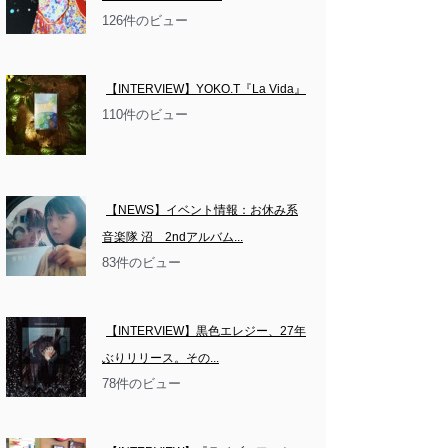
126件のビュー
【INTERVIEW】YOKO.T『La Vida』
110件のビュー
【NEWS】イベント情報：お休み系
音楽隊 沼　2ndアルバム...
83件のビュー
【INTERVIEW】黒色エレジー、27年
ぶりリリース。その...
78件のビュー