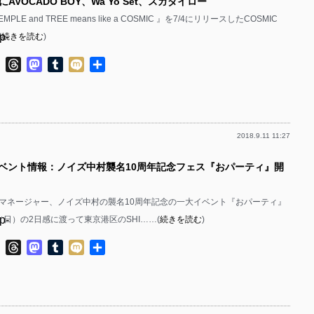
AVOCADO BOY、Wa Yo Set、スガダイロー
PLE and TREE means like a COSMIC 』を7/4にリリースしたCOSMIC
p-
(
続きを読む
)
p-
ok
ter
Line
Threads
Mastodon
Tumblr
Mixi
共
有
2018.9.11 11:27
p-
イベント情報：ノイズ中村襲名10周年記念フェス『おパーティ』開
p-
マネージャー、ノイズ中村の襲名10周年記念の一大イベント『おパーティ』
p-
4（日）の2日感に渡って東京港区のSHI……(
続きを読む
)
p-
ok
ter
Line
Threads
Mastodon
Tumblr
Mixi
共
有
p-