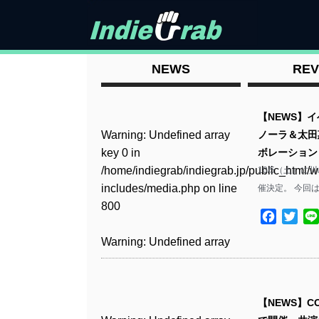
NEWS
REV
【NEWS】
Warning
: Undefined array
ノーラ＆太田
key 0 in
ボレーション
/home/indiegrab/indiegrab.jp/public_html/w
10/5（土）に
includes/media.php
on line
催決定。 今回
800
Facebo
Twit
Warning
: Undefined array
key 0 in
/home/indiegrab/indiegrab.jp/public_html/w
includes/media.php
on line
【NEWS】C
806