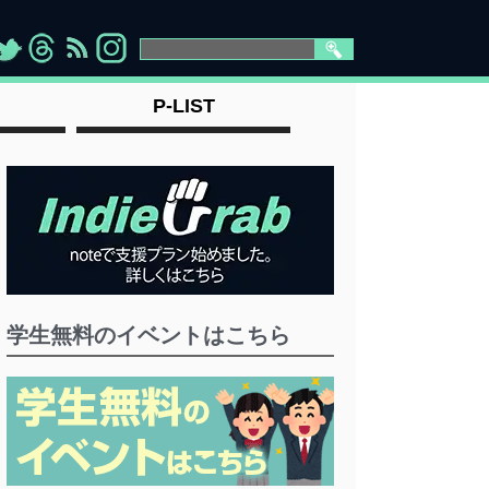
>
">
">
" >
P-LIST
学生無料のイベントはこちら