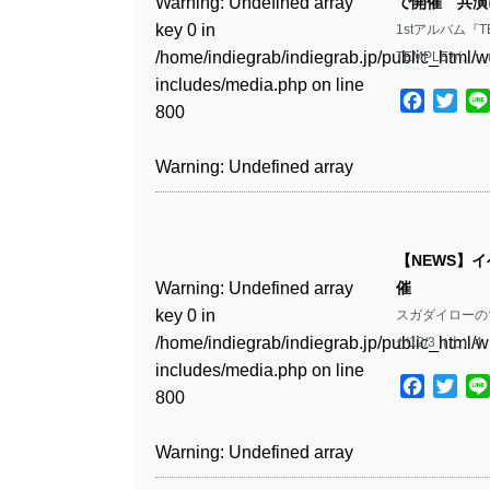
Warning
: Undefined array
で開催 共演に
key 0 in
1stアルバム『TEM
Warning
: Undefined array
/home/indiegrab/indiegrab.jp/public_html/w
TEMPLEが……
key 1 in
includes/media.php
on line
/home/indiegrab/indiegrab.jp/public_html/w
Facebo
Twit
800
includes/media.php
on line
806
Warning
: Undefined array
key 0 in
Warning
: Undefined array
/home/indiegrab/indiegrab.jp/public_html/w
key 0 in
includes/media.php
on line
【NEWS】
/home/indiegrab/indiegrab.jp/public_html/w
806
Warning
: Undefined array
催
includes/media.php
on line
key 0 in
スガダイローの
808
Warning
: Undefined array
/home/indiegrab/indiegrab.jp/public_html/w
が12/3（土）
key 1 in
includes/media.php
on line
Warning
: Undefined array
/home/indiegrab/indiegrab.jp/public_html/w
Facebo
Twit
800
key 1 in
includes/media.php
on line
/home/indiegrab/indiegrab.jp/public_html/w
806
Warning
: Undefined array
includes/media.php
on line
key 0 in
808