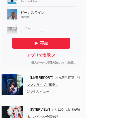
【LIVE REPORT】ぶっ恋呂百花　ワ
ンマンライブ「楯突...
143件のビュー
【INTERVIEW】もりばやしみほが語
る、ハイポジ今昔物語