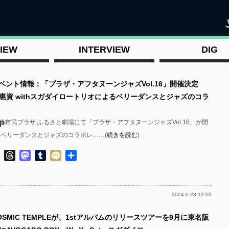
"
IEW
INTERVIEW
DIG
イベント情報：「プラザ・アフタヌーンジャズVol.16」開催決定
惠資 withスガダイロートリオによるベリーダンスとジャズのコラ
p-
川崎市民プラザ ふるさと劇場にて「プラザ・アフタヌーンジャズVol.16」が開
はベリーダンスとジャズのコラボレ……(
続きを読む
)
ok
ter
Line
Threads
Mastodon
Tumblr
Mixi
共
有
2024.6.23 12:00
p-
OSMIC TEMPLEが、1stアルバムのリリースツアーを9月に東名阪