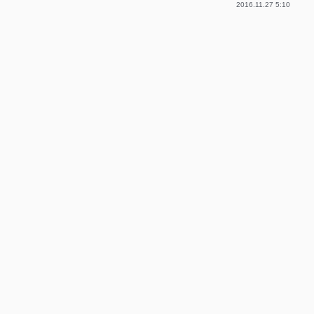
2016.11.27 5:10
p-
p-
p-
p-
p-
p-
p-
p-
p-