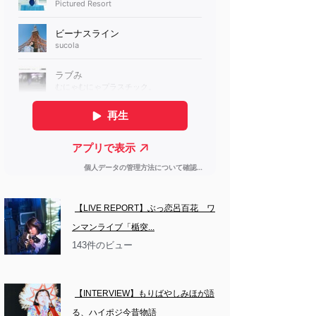
【LIVE REPORT】ぶっ恋呂百花　ワ
ンマンライブ「楯突...
143件のビュー
【INTERVIEW】もりばやしみほが語
る、ハイポジ今昔物語