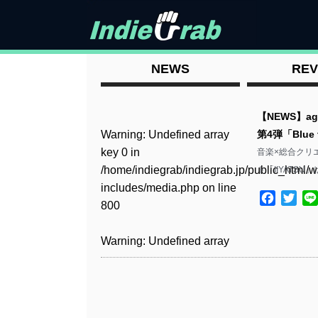
NEWS
REV
【NEWS】a
Warning
: Undefined array
第4弾「Blue 
key 0 in
音楽×総合クリエ
/home/indiegrab/indiegrab.jp/public_html/w
ト「IIYATS
includes/media.php
on line
Facebo
Twit
800
Warning
: Undefined array
key 0 in
/home/indiegrab/indiegrab.jp/public_html/w
includes/media.php
on line
806