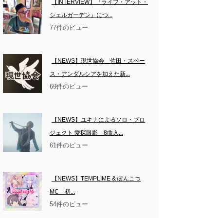
【INTERVIEW】『ライブ・アット・
シェルガーデン』につ...
77件のビュー
【NEWS】現世協会　佐田・スペー
ス・アンダルシアを加えた新...
69件のビュー
【NEWS】ユキナによるソロ・プロ
ジェクト 愛探眼影　8曲入...
61件のビュー
【NEWS】TEMPLIME & ぽんこつ
MC　初...
54件のビュー