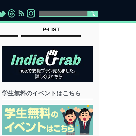
>
">
">
" >
P-LIST
学生無料のイベントはこちら