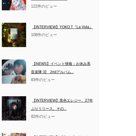
122件のビュー
【INTERVIEW】YOKO.T『La Vida』
108件のビュー
【NEWS】イベント情報：お休み系
音楽隊 沼　2ndアルバム...
83件のビュー
【INTERVIEW】黒色エレジー、27年
ぶりリリース。その...
82件のビュー