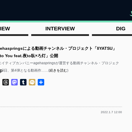
"
IEW
INTERVIEW
DIG
gehaspringsによる動画チャンネル・プロジェクト「IIYATSU」
to You feat.夜to臥×ろ灯」公開
イティブカンパニーagehaspringsが運営する動画チャンネル・プロジェク
p-
U」は7日、第4弾となる動画作……(
続きを読む
)
ok
ter
Line
Threads
Mastodon
Tumblr
Mixi
共
有
2022.1.7 12:00
p-