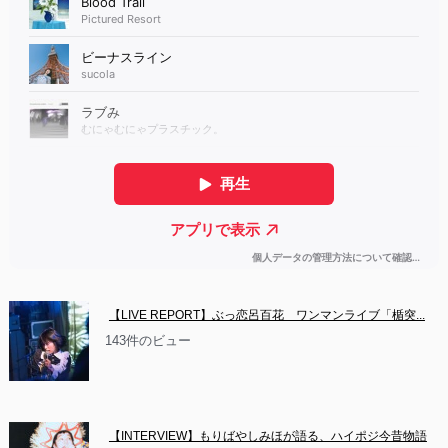
【LIVE REPORT】ぶっ恋呂百花　ワンマンライブ「楯突...
143件のビュー
【INTERVIEW】もりばやしみほが語る、ハイポジ今昔物語