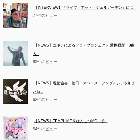
【INTERVIEW】『ライブ・アット・シェルガーデン』につ...
77件のビュー
【NEWS】ユキナによるソロ・プロジェクト 愛探眼影　8曲
入...
63件のビュー
【NEWS】現世協会　佐田・スペース・アンダルシアを加え
た新...
62件のビュー
【NEWS】TEMPLIME & ぽんこつMC　初...
54件のビュー