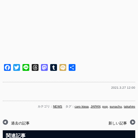
Facebook
Twitter
Line
Threads
Mastodon
Tumblr
Mixi
共
有
2021.3.27 12:00
カテゴリ：
NEWS
タグ：
caro kissa
,
JAPAN
,
pop
,
sunachu
,
takahiro
過去の記事
新しい記事
関連記事