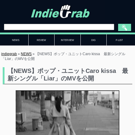
NEWS
REVIEW
INTERVIEW
DIG
P-LIST
indiegrab
»
NEWS
»
【NEWS】ポップ・ユニットCaro kissa 最新シングル
「Liar」のMVを公開
【NEWS】ポップ・ユニットCaro kissa 最
新シングル「Liar」のMVを公開