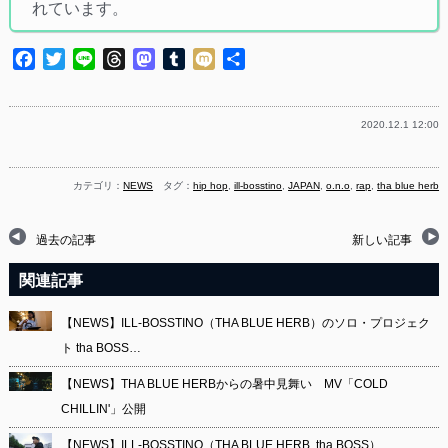
れています。
Facebook
Twitter
Line
Threads
Mastodon
Tumblr
Mixi
共
有
2020.12.1 12:00
カテゴリ：
NEWS
タグ：
hip hop
,
ill-bosstino
,
JAPAN
,
o.n.o
,
rap
,
tha blue herb
過去の記事
新しい記事
関連記事
【NEWS】ILL-BOSSTINO（THA BLUE HERB）のソロ・プロジェク
ト tha BOSS…
【NEWS】THA BLUE HERBからの暑中見舞い MV「COLD
CHILLIN'」公開
【NEWS】ILL-BOSSTINO（THA BLUE HERB, tha BOSS）…