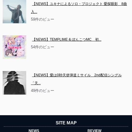
【NEWS】ユキナによるソロ・プロジェクト 愛探眼影　8曲
入...
59件のビュー
【NEWS】TEMPLIME & ぽんこつMC　初...
54件のビュー
【NEWS】愛は0秒天使弾道ミサイル　2nd配信シングル
「天...
49件のビュー
SITE MAP
NEWS
REVIEW