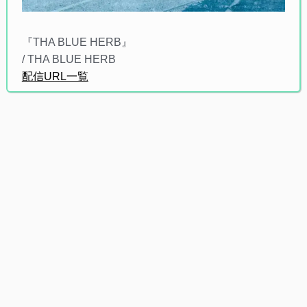
『THA BLUE HERB』
/ THA BLUE HERB
配信URL一覧