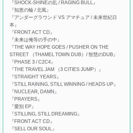
『SHOCK-SHINEの乱 / RAGING BULL』
『知恵の輪 / 北風』
『アンダーグラウンド VS アマチュア / 未来世紀日
本』
『FRONT ACT CD』
『未来は俺等の手の中』
『THE WAY HOPE GOES / PUSHER ON THE
STREET （THAMEL TOWN DUB）/ 智慧のDUB』
『PHASE 3 / C2C4』
『THE TRAVEL JAM （3 CITIES JUMP）』
『STRAIGHT YEARS』
『STILL RAINING, STILL WINNING / HEADS UP』
『NUCLEAR, DAMN』
『PRAYERS』
『愛別 EP』
『STILLING, STILL DREAMING』
『FRONT ACT CD』
『SELL OUR SOUL』