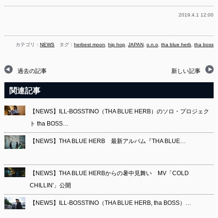
2019.4.1 12:00
カテゴリ：
NEWS
タグ：
herbest moon
,
hip hop
,
JAPAN
,
o.n.o
,
tha blue herb
,
tha boss
過去の記事
新しい記事
関連記事
【NEWS】ILL-BOSSTINO（THA BLUE HERB）のソロ・プロジェク
ト tha BOSS…
【NEWS】THA BLUE HERB 最新アルバム『THA BLUE…
【NEWS】THA BLUE HERBからの暑中見舞い MV「COLD
CHILLIN'」公開
【NEWS】ILL-BOSSTINO（THA BLUE HERB, tha BOSS）…