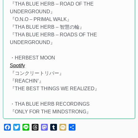
『THA BLUE HERB – ROAD OF THE
UNDERGROUND』
『O.N.O – PRIMAL WALK』
『THA BLUE HERB – 智慧の輪』
『THA BLUE HERB – ROADS OF THE
UNDERGROUND』
・HERBEST MOON
Spotify
『コンクリートリバー』
『REACHIN’』
『THE BEST THINGS WE REALIZED』
・THA BLUE HERB RECORDINGS
『ONLY FOR THE MINDSTRONG』
Facebook
Twitter
Line
Threads
Mastodon
Tumblr
Mixi
共
有