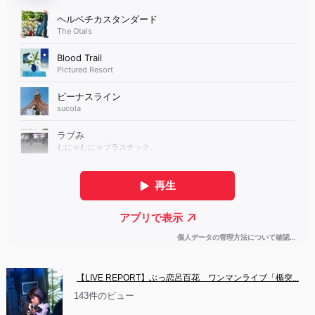
【LIVE REPORT】ぶっ恋呂百花　ワンマンライブ「楯突...
143件のビュー