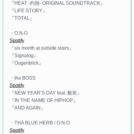
『HEAT -灼熱- ORIGINAL SOUNDTRACK』
『LIFE STORY』
『TOTAL』
・O.N.O
Spotify
『six month at outside stairs』
『Signalog』
『Ougenblick』
・tha BOSS
Spotify
『NEW YEAR’S DAY feat. 般若』
『IN THE NAME OF HIPHOP』
『AND AGAIN』
・THA BLUE HERB / O.N.O
Spotify