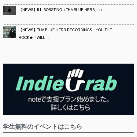
【NEWS】ILL-BOSSTINO（THA BLUE HERB, tha…
【NEWS】THA BLUE HERB RECORDINGS YOU THE
ROCK★「WILL…
学生無料のイベントはこちら