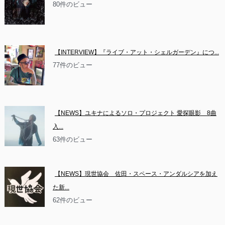
80件のビュー
【INTERVIEW】『ライブ・アット・シェルガーデン』につ...
77件のビュー
【NEWS】ユキナによるソロ・プロジェクト 愛探眼影　8曲
入...
63件のビュー
【NEWS】現世協会　佐田・スペース・アンダルシアを加え
た新...
62件のビュー