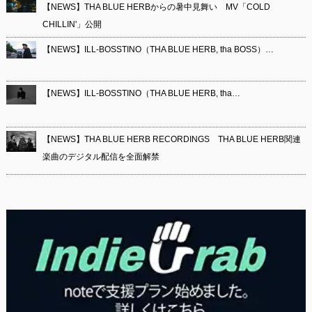
【NEWS】THA BLUE HERBからの暑中見舞い MV「COLD
CHILLIN'」公開
【NEWS】ILL-BOSSTINO（THA BLUE HERB, tha BOSS）…
【NEWS】ILL-BOSSTINO（THA BLUE HERB, tha…
【NEWS】THA BLUE HERB RECORDINGS THA BLUE HERB関連
楽曲のデジタル配信を全面解禁