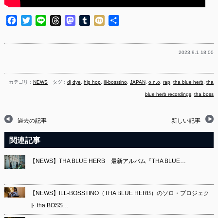
Facebook
Twitter
Line
Threads
Mastodon
Tumblr
Mixi
共
有
2023.9.1 18:00
カテゴリ：
NEWS
タグ：
dj dye
,
hip hop
,
ill-bosstino
,
JAPAN
,
o.n.o
,
rap
,
tha blue herb
,
tha
blue herb recordings
,
tha boss
過去の記事
新しい記事
関連記事
【NEWS】THA BLUE HERB 最新アルバム『THA BLUE…
【NEWS】ILL-BOSSTINO（THA BLUE HERB）のソロ・プロジェク
ト tha BOSS…