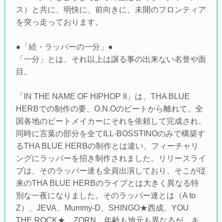
ス）と共に、明快に、前向きに、未開のフロンティア
を突っ走っております。
●「続・ラッパーの一分」●
「一分」とは、それ以上は譲る事の出来ない名誉や面
目。
「IN THE NAME OF HIPHOP II」は、THA BLUE
HERBでの制作の要、O.N.Oのビートから離れて、全
国各地のビートメイカーにそれを依頼して完成され、
同時に言葉の部分を全てILL-BOSSTINOのみで構築す
るTHA BLUE HERBの制作とは違い、フィーチャリ
ングにラッパーを招き制作されました。リリースライ
ブは、そのラッパー達も全員出演しており、そこが従
来のTHA BLUE HERBのライブとは大きく異なる特
別な一夜になりました。そのラッパー達とは（A to
Z）、JEVA、Mummy-D、SHINGO★西成、YOU
THE ROCK★、ZORN。年齢も地元も異なるが、キ