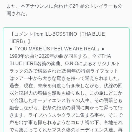
また、本アナウンスに合わせて2作品のトレイラーも公
開された。
【コメント from ILL-BOSSTINO（THA BLUE
HERB）】
●「YOU MAKE US FEEL WE ARE REAL」●
1998年の曲と2020年の曲が同居する、全てTHA
BLUE HERB名義の楽曲、O.N.Oによるオリジナルト
ラックのみで構築された25周年の特別ライブセット
はツアー中から大きな驚きを持って迎えられました。
過去、現在、未来を何度も行き来しながら、伏線の回
収と説得力の増幅を幾度も繰り返し、この旅にどこか
で合流したオーディエンス各々の人生、その明暗とも
融合しながら、祝祭の絶頂の瞬間に向かって昇って行
きます。ライブハウスやクラブに集まる事や、そこで
声を出す事も憚られるようなコロナ禍の下、各地それ
でも集まってくれたマスク姿のオーディエンス達。再