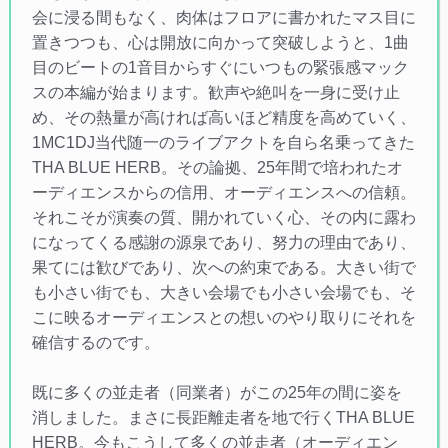
会に浸る間もなく、肉体はフロアに書かれたマス目に
置きつつも、心は開放に向かって突破しようと、1曲
目のビートの1音目からすぐにいつもの緊張感マック
スの本編が始まります。歓声や絶叫を一身に受け止
め、その熱量が高ければ高いほど精度を高めていく、
1MC1DJ当代随一のライブアクトを自ら名乗ってきた
THA BLUE HERB。その論拠、25年間で培われたオ
ーディエンスからの信用、オーディエンスへの信頼。
それこそが演奏の質、開かれていく心、その内に露わ
になってくる感謝の源泉であり、努力の理由であり、
果てには歓びであり、次への約束である。大きい街で
も小さい街でも、大きい会場でも小さい会場でも、そ
こに映るオーディエンスとの想いのやり取りにそれを
確信するのです。
既に多くの並走者（同業者）がこの25年の間に姿を
消しました。まさに長距離走者を地で行くTHA BLUE
HERB。今もこうして多くの並走者（オーディエン