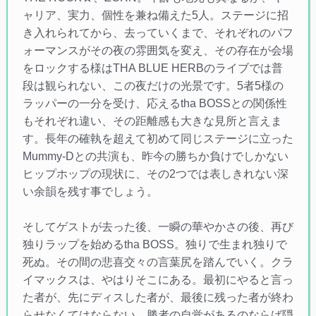
ャリア、実力、個性を兼ね備えた5人。ステージに招
き入れられてから、去っていくまで、それぞれのパフ
ォーマンスがその夜の雰囲気を変え、その存在が会場
をロックする様はTHA BLUE HERBのライブでは普
段は観られない、この夜だけの光景です。5者5様の
ラッパーの一分を受け、応えるtha BOSSとの関係性
もそれぞれ違い、その距離感も大きな見所と言えま
す。長年の確執を超えて初めて同じステージに立った
Mummy-Dとの共演も、昨今の勝ちか負けでしかない
ヒップホップの現状に、その2つでは表しきれない深
い余韻を残す事でしょう。
そしてゲストが去った後、一瞬の華やかさの後、再び
独りラップを始めるtha BOSS。独りで生まれ独りで
死ぬ。その間の悲喜交々の言葉尻を踏んでいく。クラ
イマックスは、やはりそこにある。最初にやると言っ
た者が、先にディスした者が、最後に残った者が終わ
らせなくてはならない。勝者の自覚があるのならば隠