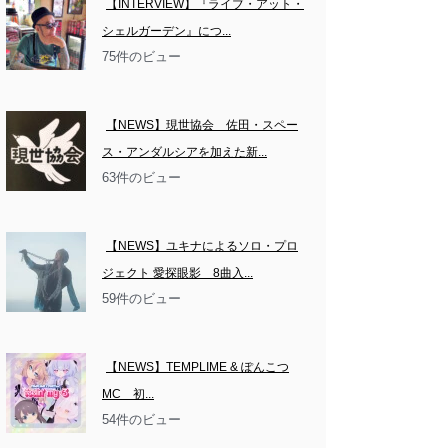
【INTERVIEW】『ライブ・アット・
シェルガーデン』につ...
75件のビュー
【NEWS】現世協会　佐田・スペー
ス・アンダルシアを加えた新...
63件のビュー
【NEWS】ユキナによるソロ・プロ
ジェクト 愛探眼影　8曲入...
59件のビュー
【NEWS】TEMPLIME & ぽんこつ
MC　初...
54件のビュー