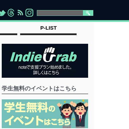
>
">
">
" >
P-LIST
学生無料のイベントはこちら