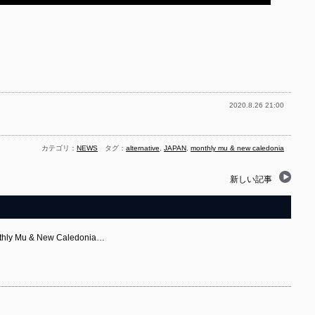
2020.8.26 21:00
カテゴリ：
NEWS
タグ：
alternative
,
JAPAN
,
monthly mu & new caledonia
新しい記事
Mu & New Caledonia…
』