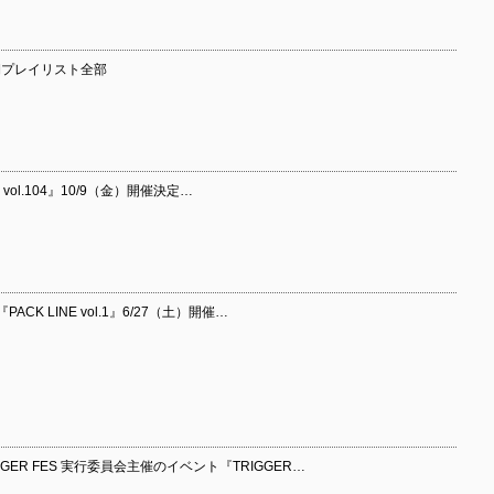
の定期プレイリスト全部
 vol.104』10/9（金）開催決定…
K LINE vol.1』6/27（土）開催…
ER FES 実行委員会主催のイベント『TRIGGER…