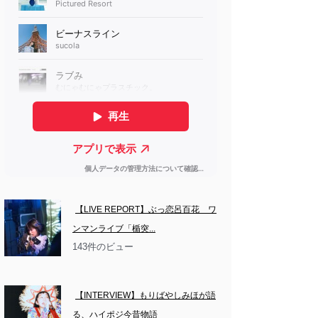
【LIVE REPORT】ぶっ恋呂百花　ワ
ンマンライブ「楯突...
143件のビュー
【INTERVIEW】もりばやしみほが語
る、ハイポジ今昔物語