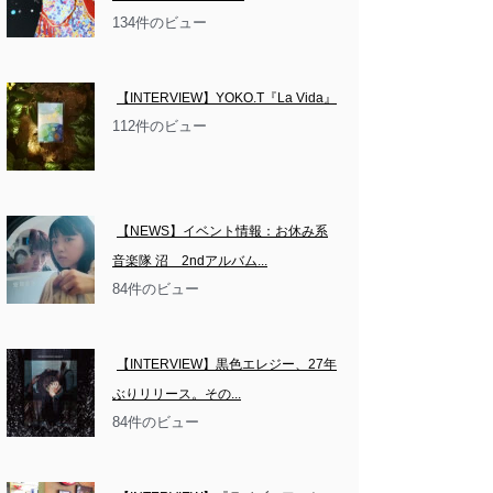
134件のビュー
【INTERVIEW】YOKO.T『La Vida』
112件のビュー
【NEWS】イベント情報：お休み系
音楽隊 沼　2ndアルバム...
84件のビュー
【INTERVIEW】黒色エレジー、27年
ぶりリリース。その...
84件のビュー