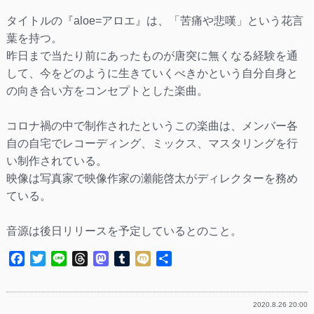
タイトルの『aloe=アロエ』は、「苦痛や悲嘆」という花言
葉を持つ。
昨日まで当たり前にあったものが唐突に無くなる経験を通
して、今をどのように生きていくべきかという自分自身と
の向き合い方をコンセプトとした楽曲。
コロナ禍の中で制作されたというこの楽曲は、メンバー各
自の自宅でレコーディング、ミックス、マスタリングを行
い制作されている。
映像は写真家で映像作家の瀬能啓太がディレクターを務め
ている。
音源は後日リリースを予定しているとのこと。
Facebook
Twitter
Line
Threads
Mastodon
Tumblr
Mixi
共
有
2020.8.26 20:00