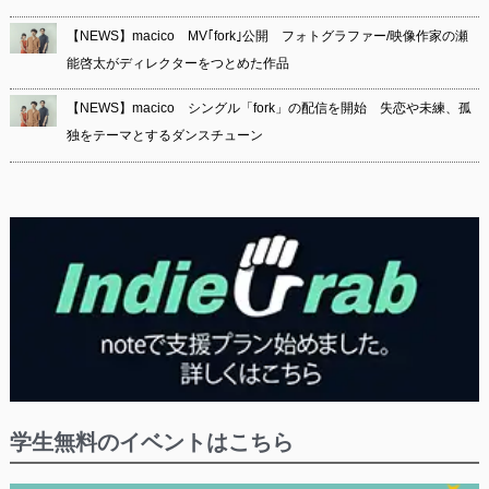
【NEWS】macico MV｢fork｣公開 フォトグラファー/映像作家の瀬
能啓太がディレクターをつとめた作品
【NEWS】macico シングル「fork」の配信を開始 失恋や未練、孤
独をテーマとするダンスチューン
学生無料のイベントはこちら