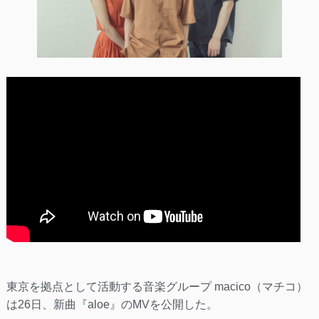
東京を拠点として活動する音楽グループ macico（マチコ）
は26日、新曲『aloe』のMVを公開した。