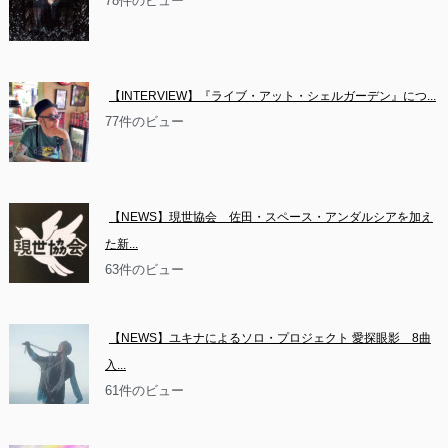
78件のビュー
【INTERVIEW】『ライブ・アット・シェルガーデン』につ...
77件のビュー
【NEWS】現世協会　佐田・スペース・アンダルシアを加え
た新...
63件のビュー
【NEWS】ユキナによるソロ・プロジェクト 愛探眼影　8曲
入...
61件のビュー