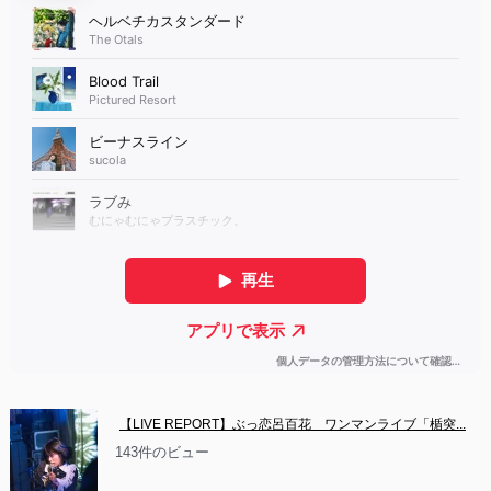
【LIVE REPORT】ぶっ恋呂百花　ワンマンライブ「楯突...
143件のビュー