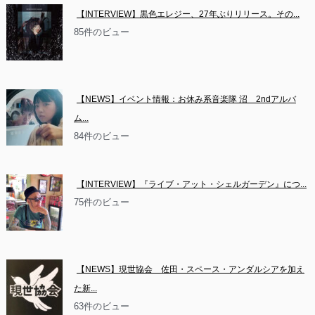
【INTERVIEW】黒色エレジー、27年ぶりリリース。その...
85件のビュー
【NEWS】イベント情報：お休み系音楽隊 沼　2ndアルバ
ム...
84件のビュー
【INTERVIEW】『ライブ・アット・シェルガーデン』につ...
75件のビュー
【NEWS】現世協会　佐田・スペース・アンダルシアを加え
た新...
63件のビュー