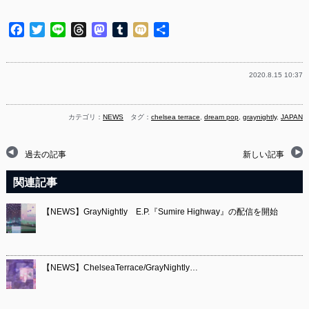
Facebook
Twitter
Line
Threads
Mastodon
Tumblr
Mixi
共
有
2020.8.15 10:37
カテゴリ：
NEWS
タグ：
chelsea terrace
,
dream pop
,
graynightly
,
JAPAN
過去の記事
新しい記事
関連記事
【NEWS】GrayNightly E.P.『Sumire Highway』の配信を開始
【NEWS】ChelseaTerrace/GrayNightly…