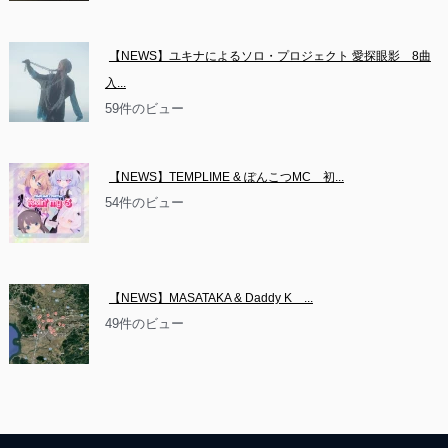
【NEWS】ユキナによるソロ・プロジェクト 愛探眼影　8曲
入...
59件のビュー
【NEWS】TEMPLIME & ぽんこつMC　初...
54件のビュー
【NEWS】MASATAKA & Daddy K　...
49件のビュー