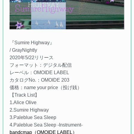
『Sumire Highway』
/ GrayNightly
2020年5/22リリース
フォーマット：デジタル配信
レーベル：OMOIDE LABEL
カタログNo.：OMOIDE 203
価格：name your price（投げ銭）
【Track List】
1.Alice Olive
2.Sumire Highway
3.Paleblue Sea Sleep
4.Paleblue Sea Sleep -Instrument-
bandcmap（OMOIDE LABEL）