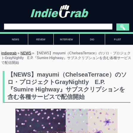
NEWS
REVIEW
INTERVIEW
DIG
P-LIST
indiegrab
»
NEWS
»
【NEWS】mayumi（ChelseaTerrace）のソロ・プロジェク
トGrayNightly E.P.『Sumire Highway』サブスクリプションを含む各種サービス
で配信開始
【NEWS】mayumi（ChelseaTerrace）のソ
ロ・プロジェクトGrayNightly E.P.
『Sumire Highway』サブスクリプションを
含む各種サービスで配信開始