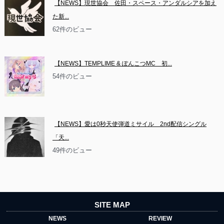
【NEWS】現世協会　佐田・スペース・アンダルシアを加え
た新...
62件のビュー
【NEWS】TEMPLIME & ぽんこつMC　初...
54件のビュー
【NEWS】愛は0秒天使弾道ミサイル　2nd配信シングル
「天...
49件のビュー
SITE MAP
NEWS
REVIEW