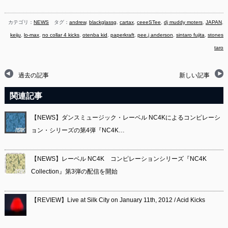
カテゴリ：
NEWS
タグ：
andrew
,
blackglassg
,
cartax
,
ceeeSTee
,
dj muddy moters
,
JAPAN
,
keiju
,
lo-max
,
no collar 4 kicks
,
otenba kid
,
paperkraft
,
pee.j anderson
,
sintaro fujita
,
stones
taro
過去の記事
新しい記事
関連記事
【NEWS】ダンスミュージック・レーベル NC4Kによるコンピレーシ
ョン・シリーズの第4弾『NC4K…
【NEWS】レーベル NC4K コンピレーションシリーズ『NC4K
Collection』第3弾の配信を開始
【REVIEW】Live at Silk City on January 11th, 2012 / Acid Kicks