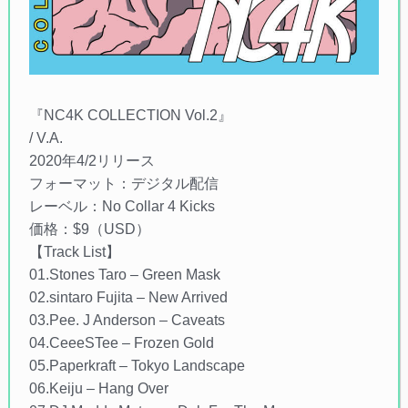
『NC4K COLLECTION Vol.2』
/ V.A.
2020年4/2リリース
フォーマット：デジタル配信
レーベル：No Collar 4 Kicks
価格：$9（USD）
【Track List】
01.Stones Taro – Green Mask
02.sintaro Fujita – New Arrived
03.Pee. J Anderson – Caveats
04.CeeeSTee – Frozen Gold
05.Paperkraft – Tokyo Landscape
06.Keiju – Hang Over