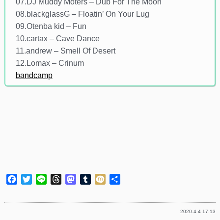
07.DJ Muddy Moters – Dub For The Moon
08.blackglassG – Floatin’ On Your Lug
09.Otenba kid – Fun
10.cartax – Cave Dance
11.andrew – Smell Of Desert
12.Lomax – Crinum
bandcamp
Facebook
Twitter
Line
Threads
Mastodon
Tumblr
Mixi
共
有
2020.4.4 17:13