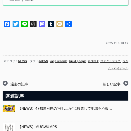
Facebook
Twitter
Line
Threads
Mastodon
Tumblr
Mixi
共
有
2025.11.8 18:19
カテゴリ：
NEWS
タグ：
JAPAN
,
koga records
,
liquid people
,
rocket k
,
ジェニ・ジェニ
,
ジャ
ムトハイボール
過去の記事
新しい記事
関連記事
【NEWS】47都道府県の“推し⼟産”に投票して地域を応援…
【NEWS】MUGWUMPS…