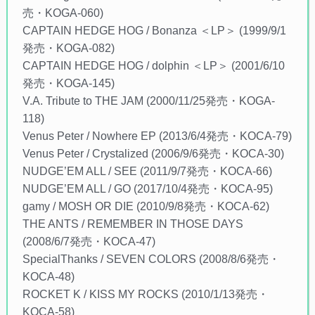
売・KOGA-060)
CAPTAIN HEDGE HOG / Bonanza ＜LP＞ (1999/9/1
発売・KOGA-082)
CAPTAIN HEDGE HOG / dolphin ＜LP＞ (2001/6/10
発売・KOGA-145)
V.A. Tribute to THE JAM (2000/11/25発売・KOGA-
118)
Venus Peter / Nowhere EP (2013/6/4発売・KOCA-79)
Venus Peter / Crystalized (2006/9/6発売・KOCA-30)
NUDGE’EM ALL / SEE (2011/9/7発売・KOCA-66)
NUDGE’EM ALL / GO (2017/10/4発売・KOCA-95)
gamy / MOSH OR DIE (2010/9/8発売・KOCA-62)
THE ANTS / REMEMBER IN THOSE DAYS
(2008/6/7発売・KOCA-47)
SpecialThanks / SEVEN COLORS (2008/8/6発売・
KOCA-48)
ROCKET K / KISS MY ROCKS (2010/1/13発売・
KOCA-58)