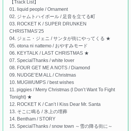
【Track List】
01. liquid people / Ornament
02. ジャムトハイボール / 足音を立てる町
03. ROCKET K / SUPER DRUNKEN
CHRISTMAS’25
04. ジェニ・ジェニ / サンタが街にやってくる ★
05. otona ni nattemo / おやすみモード
06. KEYTALK / LAST CHRISTMAS ★
07. SpecialThanks / white lover
08. FOUR GET ME A NOTS / Diamond
09. NUDGE’EM ALL / Christmas
10. MUGWUMPS / best wishes
11. piggies / Merry Christmas (I Don’t Want To Fight
Tonight) ★
12. ROCKET K / Can’t I Kiss Dear Mr. Santa
13. そこに鳴る / 氷上の埋葬
14. Bentham / STORY
15. SpecialThanks / snow town ～雪の降る街に～