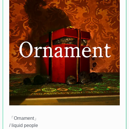
「Ornament」
/ liquid people