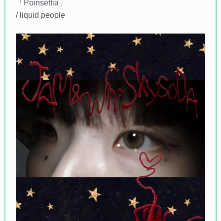
「Poinsettia」
/ liquid people