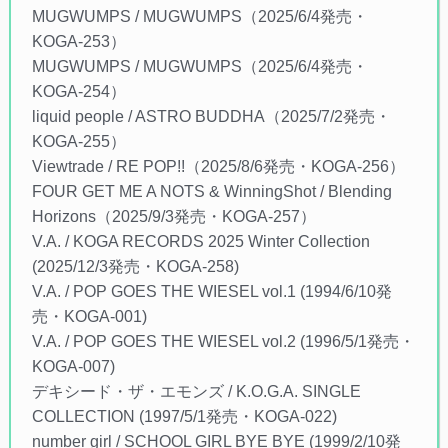
MUGWUMPS / MUGWUMPS（2025/6/4発売・
KOGA-253）
MUGWUMPS / MUGWUMPS（2025/6/4発売・
KOGA-254）
liquid people / ASTRO BUDDHA（2025/7/2発売・
KOGA-255）
Viewtrade / RE POP!!（2025/8/6発売・KOGA-256）
FOUR GET ME A NOTS & WinningShot / Blending
Horizons（2025/9/3発売・KOGA-257）
V.A. / KOGA RECORDS 2025 Winter Collection
(2025/12/3発売・KOGA-258)
V.A. / POP GOES THE WIESEL vol.1 (1994/6/10発
売・KOGA-001)
V.A. / POP GOES THE WIESEL vol.2 (1996/5/1発売・
KOGA-007)
デキシード・ザ・エモンズ / K.O.G.A. SINGLE
COLLECTION (1997/5/1発売・KOGA-022)
number girl / SCHOOL GIRL BYE BYE (1999/2/10発