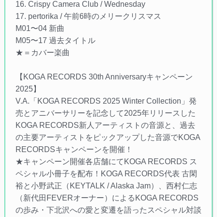
16. Crispy Camera Club / Wednesday
17. pertorika / 午前6時のメリークリスマス
M01〜04 新曲
M05〜17 過去タイトル
★＝カバー楽曲
【KOGA RECORDS 30th Anniversaryキャンペーン
2025】
V.A.「KOGA RECORDS 2025 Winter Collection」発
売とアニバーサリーを記念して2025年リリースした
KOGA RECORDS新人アーティストの音源と、過去
の主要アーティストをピックアップした音源でKOGA
RECORDSキャンペーンを開催！
★キャンペーン開催各店舗にてKOGA RECORDS ス
ペシャル小冊子を配布！KOGA RECORDS代表 古閑
裕と小野武正（KEYTALK / Alaska Jam）、西村仁志
（新代田FEVERオーナー）によるKOGA RECORDS
の歩み・下北沢への愛と変遷を語ったスペシャル対談