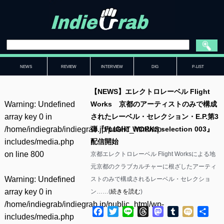
NEWS
REVIEW
INTERVIEW
DIG
P-LIST
【NEWS】エレクトロレーベル Flight
Warning
: Undefined
Works 京都のアーティストのみで構成
array key 0 in
されたレーベル・セレクション・E.P.第3
/home/indiegrab/indiegrab.jp/public_html/wp-
弾『FLIGHT WORKS selection 003』
includes/media.php
配信開始
on line
800
京都エレクトロレーベル Flight Worksによる地
元京都のクラブカルチャーに根ざしたアーティ
Warning
: Undefined
ストのみで構成されるレーベル・セレクショ
array key 0 in
ン……(
続きを読む
)
/home/indiegrab/indiegrab.jp/public_html/wp-
Facebook
Twitter
Line
Threads
Mastodon
Tumblr
Mixi
共
includes/media.php
有