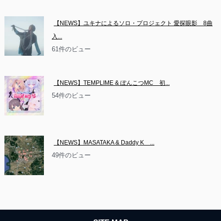
【NEWS】ユキナによるソロ・プロジェクト 愛探眼影　8曲
入...
61件のビュー
【NEWS】TEMPLIME & ぽんこつMC　初...
54件のビュー
【NEWS】MASATAKA & Daddy K　...
49件のビュー