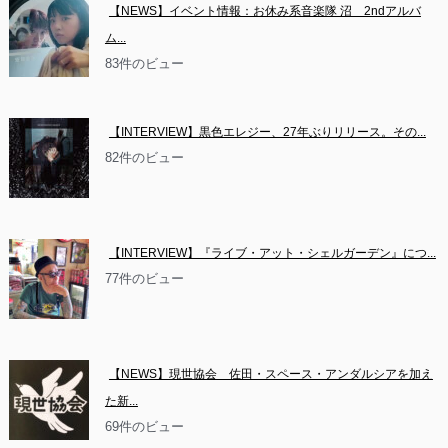
【NEWS】イベント情報：お休み系音楽隊 沼　2ndアルバ
ム...
83件のビュー
【INTERVIEW】黒色エレジー、27年ぶりリリース。その...
82件のビュー
【INTERVIEW】『ライブ・アット・シェルガーデン』につ...
77件のビュー
【NEWS】現世協会　佐田・スペース・アンダルシアを加え
た新...
69件のビュー