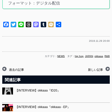
フォーマット：デジタル配信
Facebook
Twitter
Line
Threads
Mastodon
Tumblr
Mixi
共
有
2019.11.29 20:00
カテゴリ：
NEWS
タグ：
hip hop
,
JAPAN
,
okkaaa
,
R&B
過去の記事
新しい記事
関連記事
【INTERVIEW】okkaaa『ID20』
【INTERVIEW】okkaaa『okkaaa - EP』