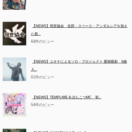
【NEWS】現世協会　佐田・スペース・アンダルシアを加え
た新...
69件のビュー
【NEWS】ユキナによるソロ・プロジェクト 愛探眼影　8曲
入...
61件のビュー
【NEWS】TEMPLIME & ぽんこつMC　初...
54件のビュー