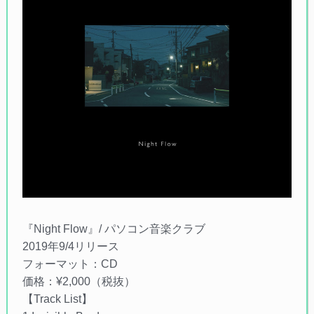
『Night Flow』/ パソコン音楽クラブ
2019年9/4リリース
フォーマット：CD
価格：¥2,000（税抜）
【Track List】