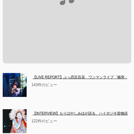
【LIVE REPORT】ぶっ恋呂百花　ワンマンライブ「楯突...
143件のビュー
【INTERVIEW】もりばやしみほが語る、ハイポジ今昔物語
122件のビュー