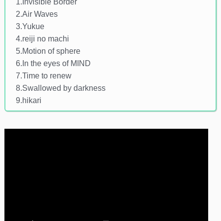
1.Invisible Border
2.Air Waves
3.Yukue
4.reiji no machi
5.Motion of sphere
6.In the eyes of MIND
7.Time to renew
8.Swallowed by darkness
9.hikari