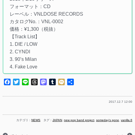
フォーマット：CD
レーベル：VNLDOSE RECORDS
カタログNo.：VNL-0002
価格：¥1,300（税抜）
【Track List】
1. DIE / LOW
2. CYNDI
3. 90’s Milan
4. Fake Love
Facebook
Twitter
Line
Threads
Mastodon
Tumblr
Mixi
共
有
2017.12.7 12:00
カテゴリ：
NEWS
タグ：
JAPAN
,
new pop band project
,
someday's gone
,
vanilla.6