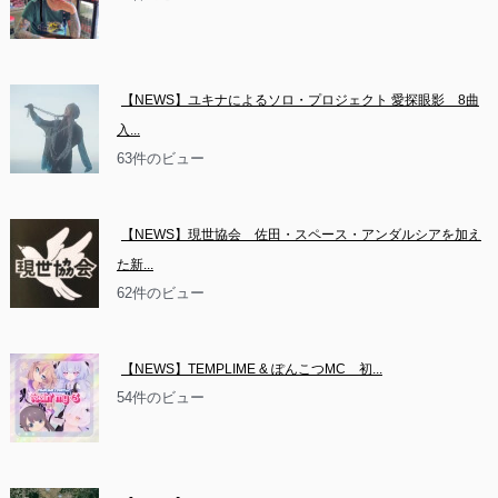
【NEWS】ユキナによるソロ・プロジェクト 愛探眼影　8曲
入...
63件のビュー
【NEWS】現世協会　佐田・スペース・アンダルシアを加え
た新...
62件のビュー
【NEWS】TEMPLIME & ぽんこつMC　初...
54件のビュー