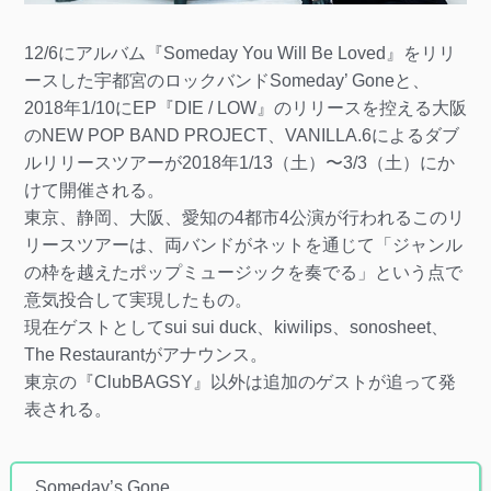
12/6にアルバム『Someday You Will Be Loved』をリリ
ースした宇都宮のロックバンドSomeday’ Goneと、
2018年1/10にEP『DIE / LOW』のリリースを控える大阪
のNEW POP BAND PROJECT、VANILLA.6によるダブ
ルリリースツアーが2018年1/13（土）〜3/3（土）にか
けて開催される。
東京、静岡、大阪、愛知の4都市4公演が行われるこのリ
リースツアーは、両バンドがネットを通じて「ジャンル
の枠を越えたポップミュージックを奏でる」という点で
意気投合して実現したもの。
現在ゲストとしてsui sui duck、kiwilips、sonosheet、
The Restaurantがアナウンス。
東京の『ClubBAGSY』以外は追加のゲストが追って発
表される。
Someday’s Gone