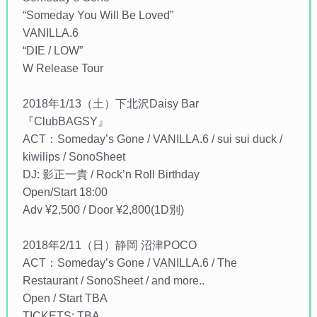
“Someday You Will Be Loved”
VANILLA.6
“DIE / LOW”
W Release Tour
2018年1/13（土）下北沢Daisy Bar
『ClubBAGSY』
ACT：Someday’s Gone / VANILLA.6 / sui sui duck /
kiwilips / SonoSheet
DJ: 影正一貴 / Rock’n Roll Birthday
Open/Start 18:00
Adv ¥2,500 / Door ¥2,800(1D別)
2018年2/11（日）静岡 沼津POCO
ACT：Someday’s Gone / VANILLA.6 / The
Restaurant / SonoSheet / and more..
Open / Start TBA
TICKETS: TBA