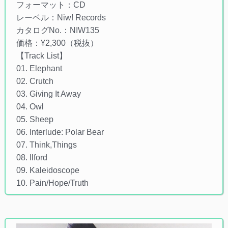
フォーマット：CD
レーベル：Niw! Records
カタログNo.：NIW135
価格：¥2,300（税抜）
【Track List】
01. Elephant
02. Crutch
03. Giving It Away
04. Owl
05. Sheep
06. Interlude: Polar Bear
07. Think,Things
08. Ilford
09. Kaleidoscope
10. Pain/Hope/Truth