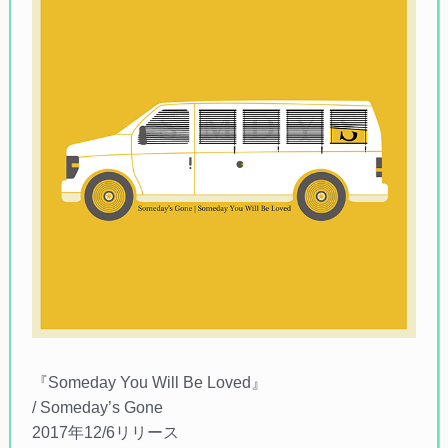
『Someday You Will Be Loved』
/ Someday’s Gone
2017年12/6リリース