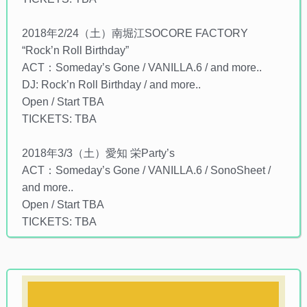
2018年2/24（土）南堀江SOCORE FACTORY
“Rock’n Roll Birthday”
ACT：Someday’s Gone / VANILLA.6 / and more..
DJ: Rock’n Roll Birthday / and more..
Open / Start TBA
TICKETS: TBA
2018年3/3（土）愛知 栄Party’s
ACT：Someday’s Gone / VANILLA.6 / SonoSheet /
and more..
Open / Start TBA
TICKETS: TBA