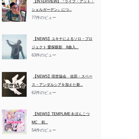
【INTERVIEW】『ライブ・アット・
シェルガーデン』につ...
77件のビュー
【NEWS】ユキナによるソロ・プロ
ジェクト 愛探眼影　8曲入...
63件のビュー
【NEWS】現世協会　佐田・スペー
ス・アンダルシアを加えた新...
62件のビュー
【NEWS】TEMPLIME & ぽんこつ
MC　初...
54件のビュー