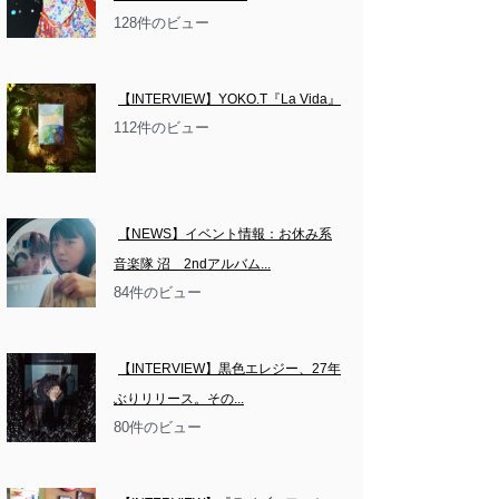
128件のビュー
【INTERVIEW】YOKO.T『La Vida』
112件のビュー
【NEWS】イベント情報：お休み系
音楽隊 沼　2ndアルバム...
84件のビュー
【INTERVIEW】黒色エレジー、27年
ぶりリリース。その...
80件のビュー