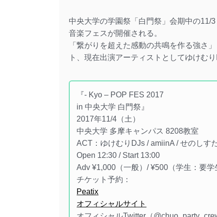
中央大学の学園祭「白門祭」会期中の11/3（
音楽フェスが開催される。
「繋がりを超えた感動の共鳴を作る強さ」
ト、現在出演アーティストとしてゆけむりDJ
『- Kyo – POP FES 2017
in 中央大学 白門祭』
2017年11/4（土）
中央大学 多摩キャンパス 8208教室
ACT：ゆけむりDJs / amiinA / せのしすたぁ 
Open 12:30 / Start 13:00
Adv ¥1,000（一般）/ ¥500（学生：要
チケット予約：
Peatix
オフィシャルサイト
オフィシャルTwitter（@chuo_party_cr