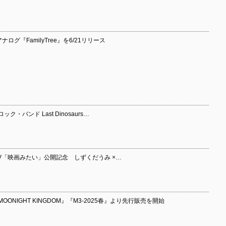
ログ『FamilyTree』を6/21リリース
バンド Last Dinosaurs…
eil MV「映画みたい」公開記念 しずくだうみ ×…
MOONIGHT KINGDOM』『M3-2025春』より先行販売を開始