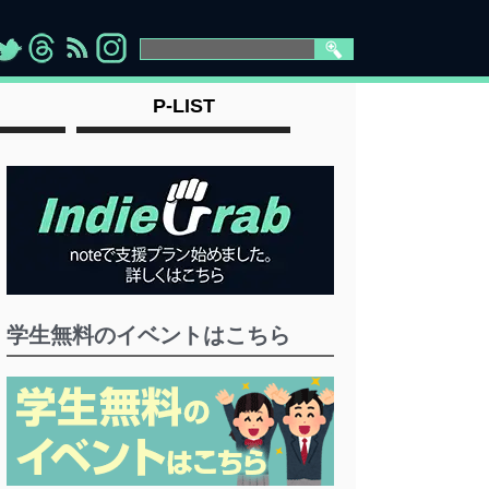
>
">
">
" >
P-LIST
学生無料のイベントはこちら