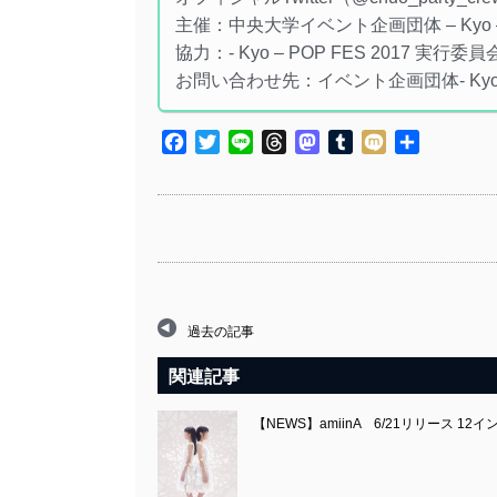
主催：中央大学イベント企画団体 – Kyo 
協力：- Kyo – POP FES 2017 実行委員
お問い合わせ先：イベント企画団体- Kyo – chu
Facebook
Twitter
Line
Threads
Mastodon
Tumblr
Mixi
共
有
過去の記事
関連記事
【NEWS】amiinA 6/21リリース 1