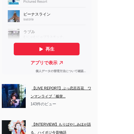
【LIVE REPORT】ぶっ恋呂百花　ワ
ンマンライブ「楯突...
143件のビュー
【INTERVIEW】もりばやしみほが語
る、ハイポジ今昔物語