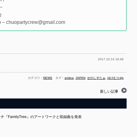
–
会
opartycrew@gmail.com
2017.10.14 16:49
カテゴリ：
NEWS
タグ：
amiina
,
JAPAN
,
せのしすたぁ
,
ゆけむりdjs
新しい記事
2インチ『FamilyTree』のアートワークと収録曲を発表