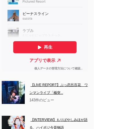
【LIVE REPORT】ぶっ恋呂百花　ワ
ンマンライブ「楯突...
143件のビュー
【INTERVIEW】もりばやしみほが語
る、ハイポジ今昔物語