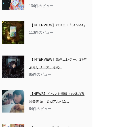
134件のビュー
【INTERVIEW】YOKO.T『La Vida』
113件のビュー
【INTERVIEW】黒色エレジー、27年
ぶりリリース。その...
85件のビュー
【NEWS】イベント情報：お休み系
音楽隊 沼　2ndアルバム...
84件のビュー