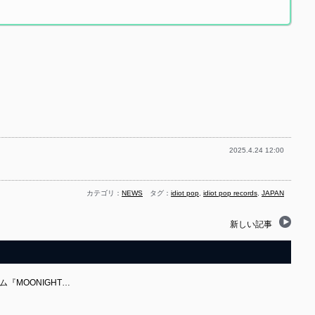
2025.4.24 12:00
カテゴリ：
NEWS
タグ：
idiot pop
,
idiot pop records
,
JAPAN
新しい記事
ム『MOONIGHT…