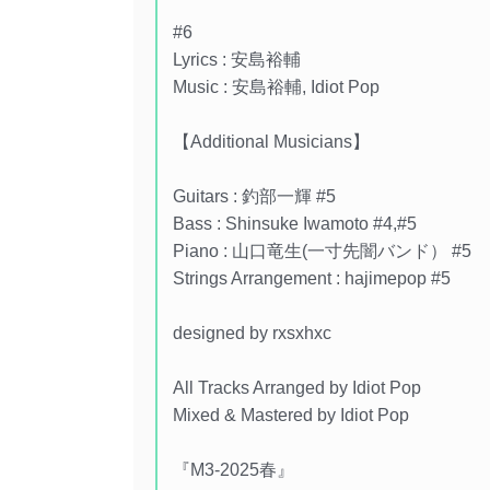
#6
Lyrics : 安島裕輔
Music : 安島裕輔, Idiot Pop
【Additional Musicians】
Guitars : 釣部一輝 #5
Bass : Shinsuke Iwamoto #4,#5
Piano : 山口竜生(一寸先闇バンド） #5
Strings Arrangement : hajimepop #5
designed by rxsxhxc
All Tracks Arranged by Idiot Pop
Mixed & Mastered by Idiot Pop
『M3-2025春』