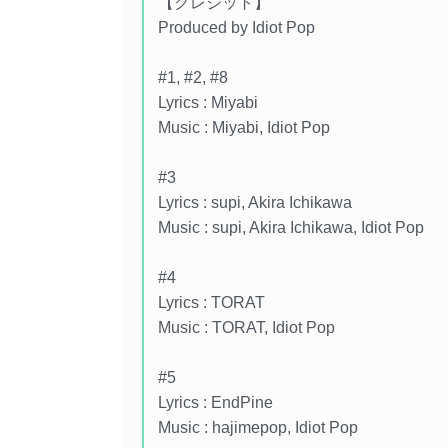
【クレジット】
Produced by Idiot Pop
#1, #2, #8
Lyrics : Miyabi
Music : Miyabi, Idiot Pop
#3
Lyrics : supi, Akira Ichikawa
Music : supi, Akira Ichikawa, Idiot Pop
#4
Lyrics : TORAT
Music : TORAT, Idiot Pop
#5
Lyrics : EndPine
Music : hajimepop, Idiot Pop