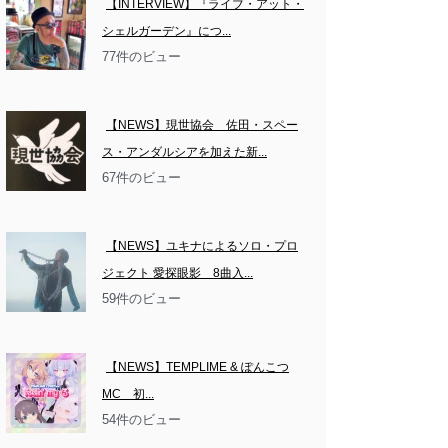
【INTERVIEW】『ライブ・アット・
シェルガーデン』につ...
77件のビュー
【NEWS】現世協会　佐田・スペー
ス・アンダルシアを加えた新...
67件のビュー
【NEWS】ユキナによるソロ・プロ
ジェクト 愛探眼影　8曲入...
59件のビュー
【NEWS】TEMPLIME & ぽんこつ
MC　初...
54件のビュー