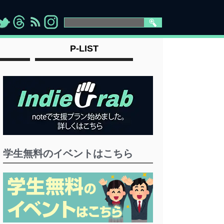
>
">
">
" >
P-LIST
学生無料のイベントはこちら