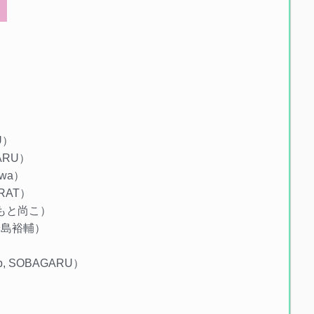
RU）
GARU）
kawa）
ORAT）
 まつもと尚こ）
p, 安島裕輔）
 Pop, SOBAGARU）