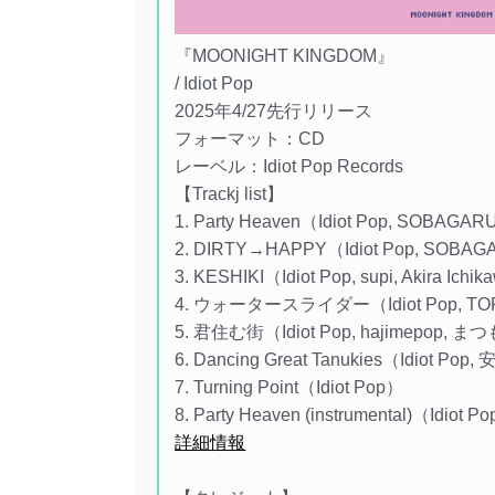
『MOONIGHT KINGDOM』
/ Idiot Pop
2025年4/27先行リリース
フォーマット：CD
レーベル：Idiot Pop Records
【Trackj list】
1. Party Heaven（Idiot Pop, SOBAGA
2. DIRTY→HAPPY（Idiot Pop, SOBA
3. KESHIKI（Idiot Pop, supi, Akira Ichi
4. ウォータースライダー（Idiot Pop, T
5. 君住む街（Idiot Pop, hajimepop,
6. Dancing Great Tanukies（Idiot Po
7. Turning Point（Idiot Pop）
8. Party Heaven (instrumental)（Idiot
詳細情報