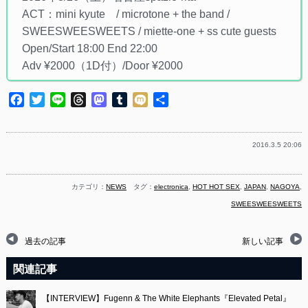
ACT：mini kyute / microtone + the band /
SWEESWEESWEETS / miette-one + ss cute guests
Open/Start 18:00 End 22:00
Adv ¥2000（1D付）/Door ¥2000
Facebook
Twitter
Line
Threads
Mastodon
Tumblr
Mixi
共
有
2016.3.5 20:06
カテゴリ：
NEWS
タグ：
electronica
,
HOT HOT SEX
,
JAPAN
,
NAGOYA
,
SWEESWEESWEETS
過去の記事
新しい記事
関連記事
【INTERVIEW】Fugenn & The White Elephants『Elevated Petal』