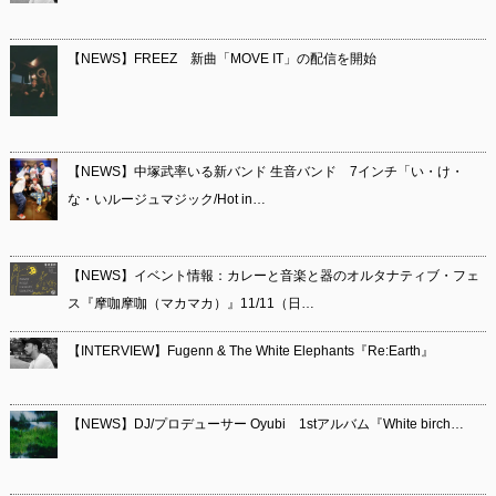
【NEWS】FREEZ 新曲「MOVE IT」の配信を開始
【NEWS】中塚武率いる新バンド 生音バンド 7インチ「い・け・
な・いルージュマジック/Hot in…
【NEWS】イベント情報：カレーと音楽と器のオルタナティブ・フェ
ス『摩咖摩咖（マカマカ）』11/11（日…
【INTERVIEW】Fugenn & The White Elephants『Re:Earth』
【NEWS】DJ/プロデューサー Oyubi 1stアルバム『White birch…