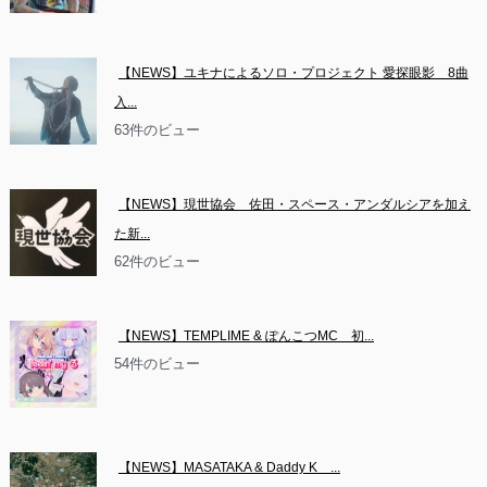
【NEWS】ユキナによるソロ・プロジェクト 愛探眼影　8曲
入...
63件のビュー
【NEWS】現世協会　佐田・スペース・アンダルシアを加え
た新...
62件のビュー
【NEWS】TEMPLIME & ぽんこつMC　初...
54件のビュー
【NEWS】MASATAKA & Daddy K　...