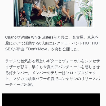
OrlandやWhite White Sistersらと共に、名古屋、東京を
股にかけて活動する6人組エレクトロ・バンドHOT HOT
SEXが新曲「Don’t Move」を突如公開した。
ラテンな色気ある気怠いギターとヴォーカルをシンセサ
イザーが彩り、早くも今夏のアバンチュールを感じさせ
る好ナンバー。メンバーのテリーはソロ・プロジェク
ト、マジカル頭脳パワー名義でエンヤサンのリリースパ
ーティーに出演。