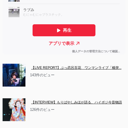
【LIVE REPORT】ぶっ恋呂百花　ワンマンライブ「楯突...
143件のビュー
【INTERVIEW】もりばやしみほが語る、ハイポジ今昔物語
126件のビュー