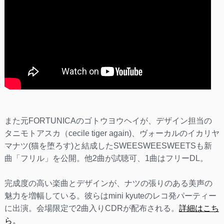
また元FORTUNICAのゴトウヨウヘイが、デザイン担当の
タニモトアスカ（cecile tiger again)、ヴォーカルのイカリヤ
マナツ(猫を堕ろす)と結成したSWEESWEESWEETSも新
曲「フリル」を公開。他2曲が試聴可、1曲はフリーDL。
完成度の高い楽曲とデザインが、ナツの張りのある美声の
魅力を増幅している。彼らはmini kyuteのレコ発パーティー
に出演。会場限定で2曲入りCDRが配布される。
詳細はこち
ら。