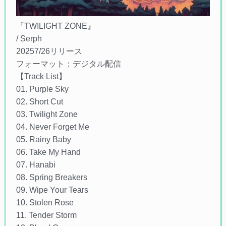
『TWILIGHT ZONE』
/ Serph
20257/26リリース
フォーマット：デジタル配信
【Track List】
01. Purple Sky
02. Short Cut
03. Twilight Zone
04. Never Forget Me
05. Rainy Baby
06. Take My Hand
07. Hanabi
08. Spring Breakers
09. Wipe Your Tears
10. Stolen Rose
11. Tender Storm