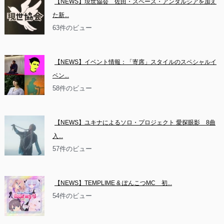
【NEWS】現世協会　佐田・スペース・アンダルシアを加え
た新...
63件のビュー
【NEWS】イベント情報：「寄席」スタイルのスペシャルイ
ベン...
58件のビュー
【NEWS】ユキナによるソロ・プロジェクト 愛探眼影　8曲
入...
57件のビュー
【NEWS】TEMPLIME & ぽんこつMC　初...
54件のビュー