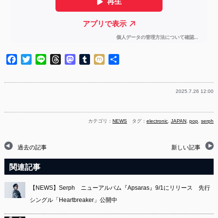
Facebook
Twitter
Line
Threads
Mastodon
Tumblr
Mixi
共
有
2025.7.26 12:00
カテゴリ：
NEWS
タグ：
electronic
,
JAPAN
,
pop
,
serph
過去の記事
新しい記事
関連記事
【NEWS】Serph ニューアルバム『Apsaras』9/1にリリース 先行
シングル「Heartbreaker」公開中