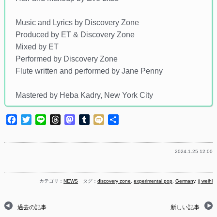
Music and Lyrics by Discovery Zone
Produced by ET & Discovery Zone
Mixed by ET
Performed by Discovery Zone
Flute written and performed by Jane Penny
Mastered by Heba Kadry, New York City
Facebook
Twitter
Line
Threads
Mastodon
Tumblr
Mixi
共
有
2024.1.25 12:00
カテゴリ：
NEWS
タグ：
discovery zone
,
experimental pop
,
Germany
,
jj weihl
過去の記事
新しい記事