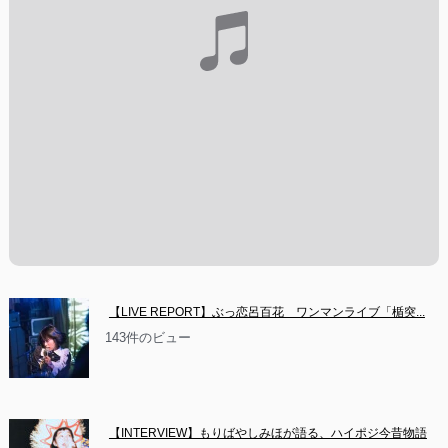
【LIVE REPORT】ぶっ恋呂百花　ワンマンライブ「楯突...
143件のビュー
【INTERVIEW】もりばやしみほが語る、ハイポジ今昔物語