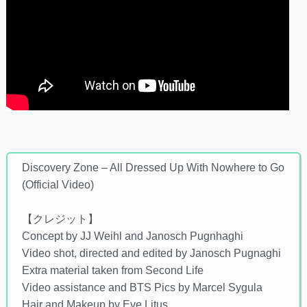
Discovery Zone – All Dressed Up With Nowhere to Go
(Official Video)
【クレジット】
Concept by JJ Weihl and Janosch Pugnhaghi
Video shot, directed and edited by Janosch Pugnaghi
Extra material taken from Second Life
Video assistance and BTS Pics by Marcel Sygula
Hair and Makeup by Eve Litus