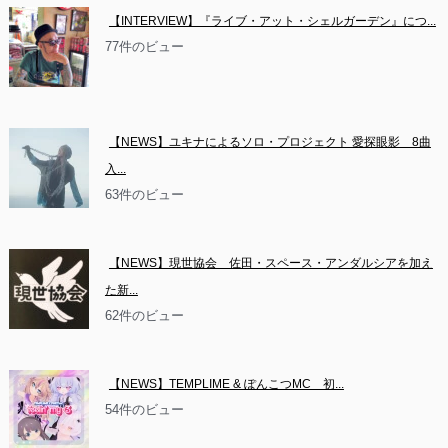
【INTERVIEW】『ライブ・アット・シェルガーデン』につ...
77件のビュー
【NEWS】ユキナによるソロ・プロジェクト 愛探眼影　8曲
入...
63件のビュー
【NEWS】現世協会　佐田・スペース・アンダルシアを加え
た新...
62件のビュー
【NEWS】TEMPLIME & ぽんこつMC　初...
54件のビュー