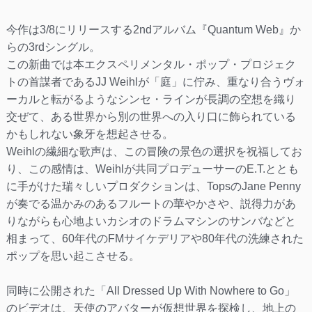
今作は3/8にリリースする2ndアルバム『Quantum Web』か
らの3rdシングル。
この新曲では本エクスペリメンタル・ポップ・プロジェク
トの首謀者であるJJ Weihlが「庭」に佇み、重なり合うヴォ
ーカルと転がるようなシンセ・ラインが長調の空想を織り
交ぜて、ある世界から別の世界への入り口に飾られている
かもしれない象牙を想起させる。
Weihlの繊細な歌声は、この冒険の景色の選択を祝福してお
り、この感情は、Weihlが共同プロデューサーのE.T.ととも
に手がけた瑞々しいプロダクションは、TopsのJane Penny
が奏でる温かみのあるフルートの華やかさや、説得力があ
りながらも心地よいカシオのドラムマシンのサンバなどと
相まって、60年代のFMサイケデリアや80年代の洗練された
ポップを思い起こさせる。
同時に公開された「All Dressed Up With Nowhere to Go」
のビデオは、天使のアバターが仮想世界を探検し、地上の