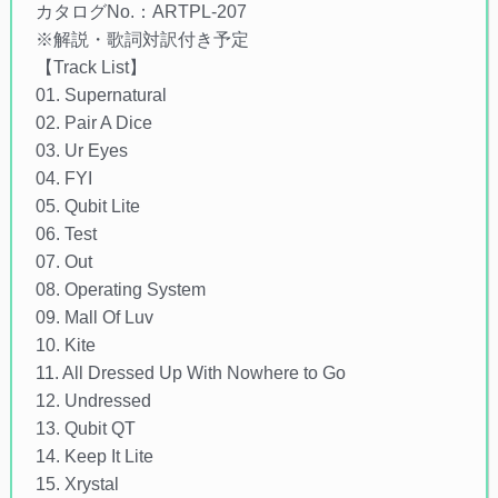
カタログNo.：ARTPL-207
※解説・歌詞対訳付き予定
【Track List】
01. Supernatural
02. Pair A Dice
03. Ur Eyes
04. FYI
05. Qubit Lite
06. Test
07. Out
08. Operating System
09. Mall Of Luv
10. Kite
11. All Dressed Up With Nowhere to Go
12. Undressed
13. Qubit QT
14. Keep It Lite
15. Xrystal