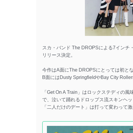
スカ・バンド The DROPSによる7インチ・シ
リリース決定。
今作はA面にThe DROPSにとっては初とな
B面にはDusty SpringfieldやBay C
「Get On A Train」はロックステ
で、泣いて踊れるドロップス流スキンヘッ
「二人だけのデート」は打って変わって激