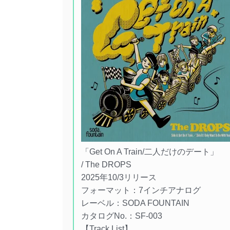
「Get On A Train/二人だけのデート」
/ The DROPS
2025年10/3リリース
フォーマット：7インチアナログ
レーベル：SODA FOUNTAIN
カタログNo.：SF-003
【Track List】