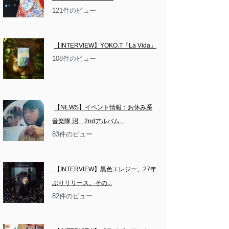
121件のビュー
【INTERVIEW】YOKO.T『La Vida』
108件のビュー
【NEWS】イベント情報：お休み系
音楽隊 沼　2ndアルバム...
83件のビュー
【INTERVIEW】黒色エレジー、27年
ぶりリリース。その...
82件のビュー