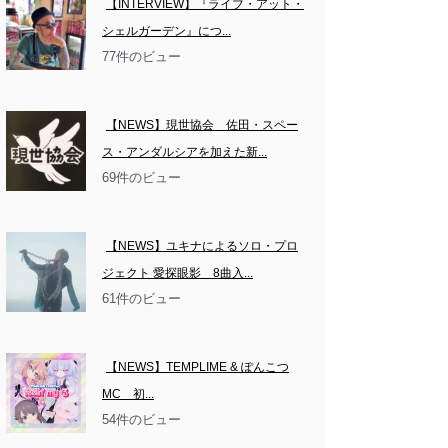
【INTERVIEW】『ライブ・アット・
シェルガーデン』につ...
77件のビュー
【NEWS】現世協会　佐田・スペー
ス・アンダルシアを加えた新...
69件のビュー
【NEWS】ユキナによるソロ・プロ
ジェクト 愛探眼影　8曲入...
61件のビュー
【NEWS】TEMPLIME & ぽんこつ
MC　初...
54件のビュー