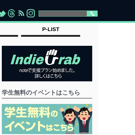
>
">
">
" >
P-LIST
学生無料のイベントはこちら