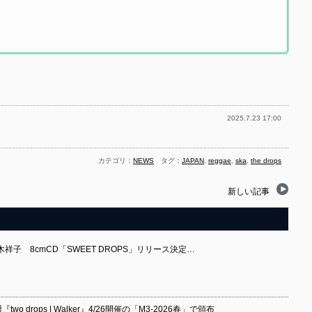
2025.7.23 17:00
カテゴリ：
NEWS
タグ：
JAPAN
,
reggae
,
ska
,
the drops
新しい記事
鈴木祥子 8cmCD「SWEET DROPS」リリース決定…
 drops | Walker』4/26開催の「M3-2026春」で頒布