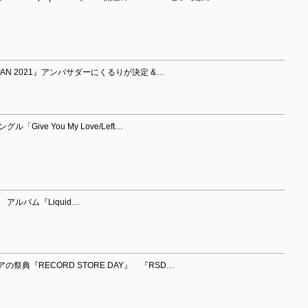
JAPAN 2021』アンバサダーにくるりが決定 &…
「Give You My Love/Left…
cy) アルバム『Liquid…
祭典『RECORD STORE DAY』 『RSD…