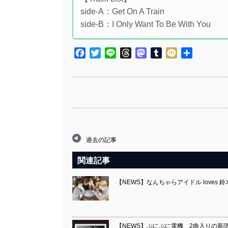
side-A：Get On A Train
side-B：I Only Want To Be With You
Facebook
Twitter
Line
Threads
Mastodon
Tumblr
Mixi
共
有
過去の記事
関連記事
【NEWS】なんちゃらアイドル loves 
【NEWS】ぷにぷに電機 2曲入りの新譜『two