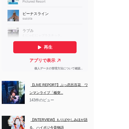
【LIVE REPORT】ぶっ恋呂百花　ワ
ンマンライブ「楯突...
143件のビュー
【INTERVIEW】もりばやしみほが語
る、ハイポジ今昔物語