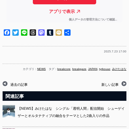
Facebook
Twitter
Line
Threads
Mastodon
Tumblr
Mixi
共
有
2025.7.23 17:00
カテゴリ：
NEWS
タグ：
breakcore
,
breakgaze
,
JAPAN
,
tyrkouaz
,
みけたはな
過去の記事
新しい記事
関連記事
【NEWS】みけたはな シングル「透明人間」配信開始 シューゲイ
ザーとオルタナティブの融合をテーマとした2曲入りの作品