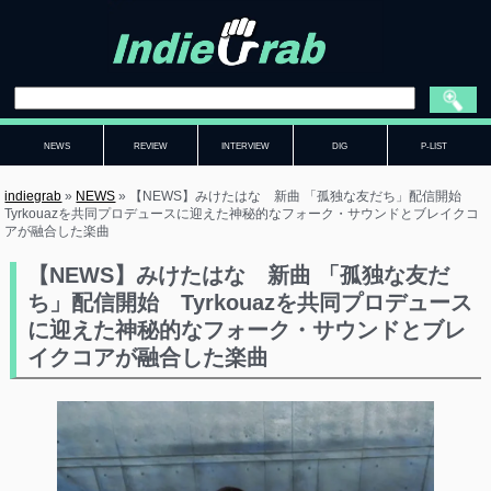
NEWS
REVIEW
INTERVIEW
DIG
P-LIST
indiegrab
»
NEWS
»
【NEWS】みけたはな 新曲 「孤独な友だち」配信開始
Tyrkouazを共同プロデュースに迎えた神秘的なフォーク・サウンドとブレイクコ
アが融合した楽曲
【NEWS】みけたはな 新曲 「孤独な友だ
ち」配信開始 Tyrkouazを共同プロデュース
に迎えた神秘的なフォーク・サウンドとブレ
イクコアが融合した楽曲