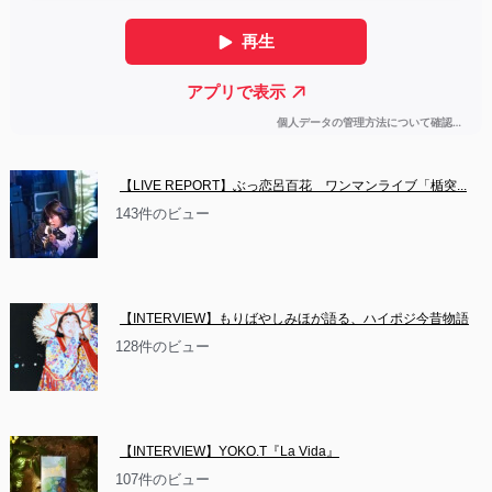
【LIVE REPORT】ぶっ恋呂百花　ワンマンライブ「楯突...
143件のビュー
【INTERVIEW】もりばやしみほが語る、ハイポジ今昔物語
128件のビュー
【INTERVIEW】YOKO.T『La Vida』
107件のビュー