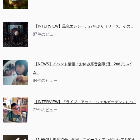
【INTERVIEW】黒色エレジー、27年ぶりリリース。その...
87件のビュー
【NEWS】イベント情報：お休み系音楽隊 沼　2ndアルバ
ム...
84件のビュー
【INTERVIEW】『ライブ・アット・シェルガーデン』につ...
77件のビュー
【NEWS】現世協会　佐田・スペース・アンダルシアを加え