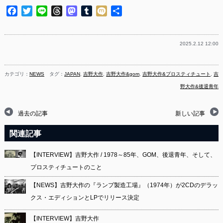
Facebook
Twitter
Line
Threads
Mastodon
Tumblr
Mixi
共
有
2025.2.12 12:00
カテゴリ：
NEWS
タグ：
JAPAN
,
吉野大作
,
吉野大作&gom
,
吉野大作&プロスティチュート
,
吉
野大作&後退青年
過去の記事
新しい記事
関連記事
【INTERVIEW】吉野大作 / 1978～85年、GOM、後退青年、そして、
プロスティチュートのこと
【NEWS】吉野大作の『ランプ製造工場』（1974年）が2CDのデラッ
クス・エディションとLPでリリース決定
【INTERVIEW】吉野大作