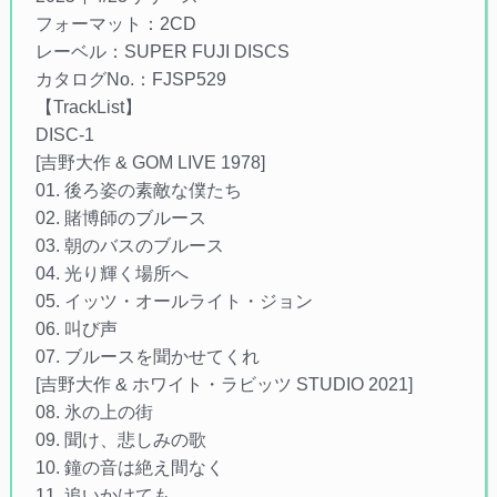
フォーマット：2CD
レーベル：SUPER FUJI DISCS
カタログNo.：FJSP529
【TrackList】
DISC-1
[吉野大作 & GOM LIVE 1978]
01. 後ろ姿の素敵な僕たち
02. 賭博師のブルース
03. 朝のバスのブルース
04. 光り輝く場所へ
05. イッツ・オールライト・ジョン
06. 叫び声
07. ブルースを聞かせてくれ
[吉野大作 & ホワイト・ラビッツ STUDIO 2021]
08. 氷の上の街
09. 聞け、悲しみの歌
10. 鐘の音は絶え間なく
11. 追いかけても