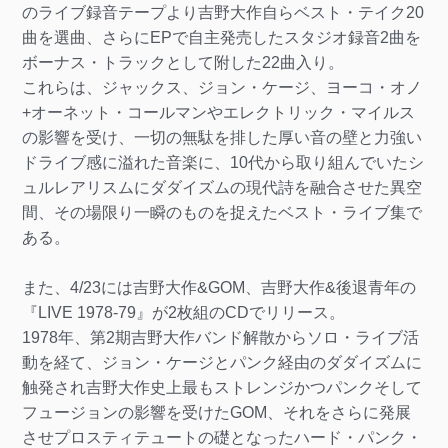
のライブ録音テープより吉野大作自らベスト・テイク20
曲を選曲、さらにEPで自主発売したスタジオ録音2曲を
ボーナス・トラックとして附した22曲入り。
これらは、ジャックス、ジョン・ケージ、ヨーコ・オノ
+オーネット・コールマンやエレクトリック・マイルス
の影響を受け、一切の無駄を排した厚い音の壁と力強い
ドライブ感に溢れた音楽に、10代から取り組んでいたシ
ュルレアリスムにダダイズムの現代詩を融合させた異空
間、その場限り一瞬のものを捉えたベスト・ライブ集で
ある。
また、4/23には吉野大作&GOM、吉野大作&後退青年の
『LIVE 1978-79』が2枚組のCDでリリース。
1978年、第2期吉野大作バンド解散からソロ・ライブ活
動を経て、ジョン・ケージとパンク経由のダダイズムに
触発され吉野大作史上最もストレンジかつパンクそして
フュージョンの影響を受けたGOM、それをさらに発展
させプロスティテュートの礎となったハード・パンク・