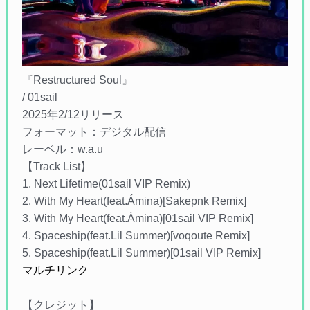
『Restructured Soul』
/ 01sail
2025年2/12リリース
フォーマット：デジタル配信
レーベル：w.a.u
【Track List】
1. Next Lifetime(01sail VIP Remix)
2. With My Heart(feat.Ámina)[Sakepnk Remix]
3. With My Heart(feat.Ámina)[01sail VIP Remix]
4. Spaceship(feat.Lil Summer)[voqoute Remix]
5. Spaceship(feat.Lil Summer)[01sail VIP Remix]
マルチリンク
【クレジット】