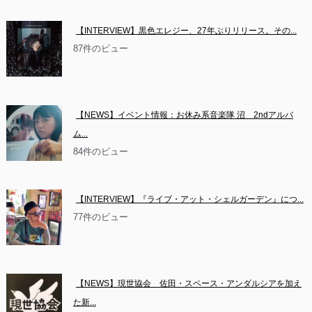
【INTERVIEW】黒色エレジー、27年ぶりリリース。その...
87件のビュー
【NEWS】イベント情報：お休み系音楽隊 沼　2ndアルバ
ム...
84件のビュー
【INTERVIEW】『ライブ・アット・シェルガーデン』につ...
77件のビュー
【NEWS】現世協会　佐田・スペース・アンダルシアを加え
た新...