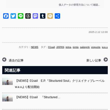
Facebook
Twitter
Line
Threads
Mastodon
Tumblr
Mixi
共
有
2025.2.12 12:00
カテゴリ：
NEWS
タグ：
01sail
,
JAPAN
,
reina
,
remix
,
sakepnk
,
voquote
,
w.a.u
過去の記事
新しい記事
関連記事
【NEWS】01sail E.P.『Structured Soul』クリエイティブレーベル
w.a.uより配信開始
【NEWS】01sail 『Structured…