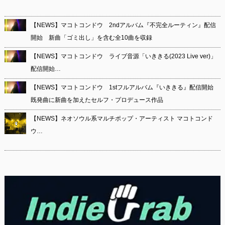
【NEWS】マコトコンドウ 2ndアルバム『不完全ルーティン』配信
開始 新曲「ゴミ出し」を含む全10曲を収録
【NEWS】マコトコンドウ ライブ音源「いききる(2023 Live ver)」
配信開始…
【NEWS】マコトコンドウ 1stフルアルバム『いききる』配信開始
既発曲に新曲を加えたセルフ・プロデュース作品
【NEWS】ネオソウル系マルチポップ・アーティスト マコトコンド
ウ…