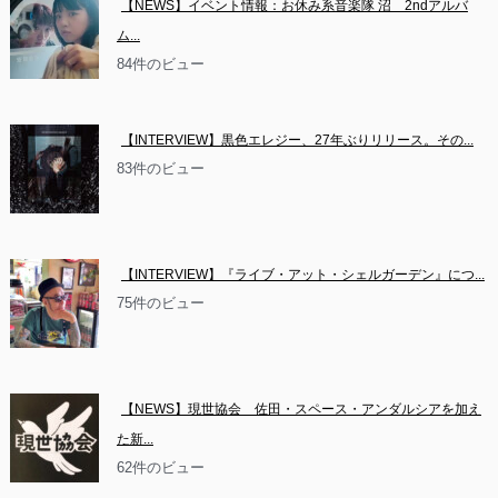
【NEWS】イベント情報：お休み系音楽隊 沼　2ndアルバ
ム...
84件のビュー
【INTERVIEW】黒色エレジー、27年ぶりリリース。その...
83件のビュー
【INTERVIEW】『ライブ・アット・シェルガーデン』につ...
75件のビュー
【NEWS】現世協会　佐田・スペース・アンダルシアを加え
た新...
62件のビュー