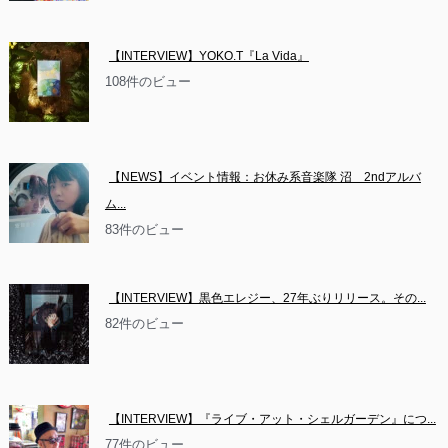
【INTERVIEW】YOKO.T『La Vida』
108件のビュー
【NEWS】イベント情報：お休み系音楽隊 沼　2ndアルバ
ム...
83件のビュー
【INTERVIEW】黒色エレジー、27年ぶりリリース。その...
82件のビュー
【INTERVIEW】『ライブ・アット・シェルガーデン』につ...
77件のビュー