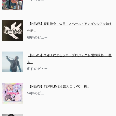
【NEWS】現世協会　佐田・スペース・アンダルシアを加え
た新...
69件のビュー
【NEWS】ユキナによるソロ・プロジェクト 愛探眼影　8曲
入...
61件のビュー
【NEWS】TEMPLIME & ぽんこつMC　初...
54件のビュー