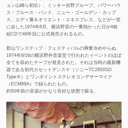
ョン山崎ら初出）、ミッキー吉野グループ、パワーハウ
ス・ブルース・バンド、ニュー・ゴールデン・カップ
ス、エディ藩＆オリエント・エキスプレス、などが一堂
に会した1974年8月、横浜野音の一番熱かった日が4枚
組CDで49年目に公式発売されるもの。
郡山ワンステップ・フェスティバルの興奮冷めやらぬ、
1974年8/16の横浜野外音楽堂で行われたイベントのほぼ
全てを収めたテープが発見された。それは当時の最新機
器である初代カセットデンスケ（ソニーTC2850SD
TypeⅢ）とワンポイントステレオコンデサーマイク
（ECM99A）で録られたもの。
約50年前の音源がかなり良好な状態で蘇る。