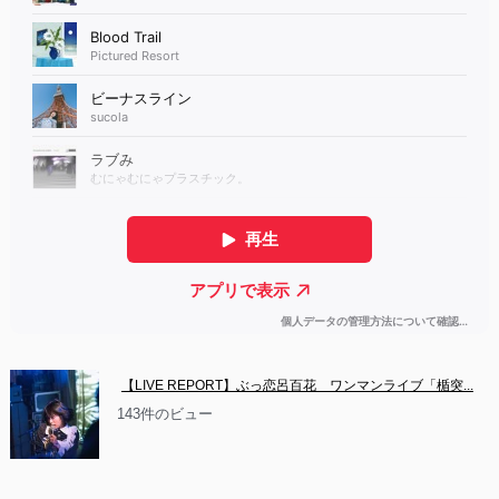
【LIVE REPORT】ぶっ恋呂百花　ワンマンライブ「楯突...
143件のビュー