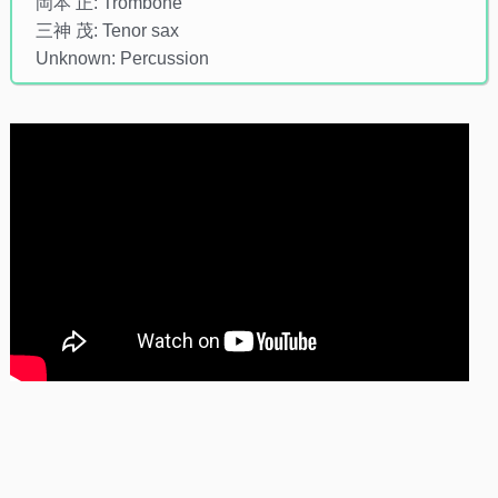
岡本 正: Trombone
三神 茂: Tenor sax
Unknown: Percussion