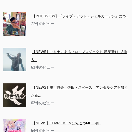
【INTERVIEW】『ライブ・アット・シェルガーデン』につ...
77件のビュー
【NEWS】ユキナによるソロ・プロジェクト 愛探眼影　8曲
入...
63件のビュー
【NEWS】現世協会　佐田・スペース・アンダルシアを加え
た新...
62件のビュー
【NEWS】TEMPLIME & ぽんこつMC　初...
54件のビュー