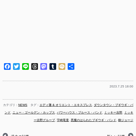
Facebook
Twitter
Line
Threads
Mastodon
Tumblr
Mixi
共
有
2023.7.25 18:00
カテゴリ：
NEWS
タグ：
エディ藩 & オリエント・エキスプレス
,
ダウンタウン・ブギウギ・バ
ンド
,
ニュー・ゴールデン・カップス
,
パワーハウス・ブルース・バンド
,
ミッキー吉野
,
ミッキ
ー吉野グループ
,
宇崎竜童
,
悪魔のはらわたブギウギ・バンド
,
柳ジョージ