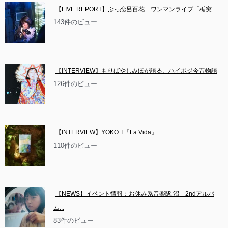
【LIVE REPORT】ぶっ恋呂百花　ワンマンライブ「楯突...
143件のビュー
【INTERVIEW】もりばやしみほが語る、ハイポジ今昔物語
126件のビュー
【INTERVIEW】YOKO.T『La Vida』
110件のビュー
【NEWS】イベント情報：お休み系音楽隊 沼　2ndアルバ
ム...
83件のビュー