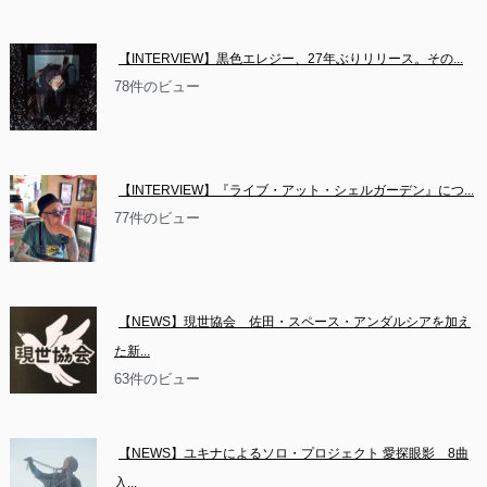
【INTERVIEW】黒色エレジー、27年ぶりリリース。その...
78件のビュー
【INTERVIEW】『ライブ・アット・シェルガーデン』につ...
77件のビュー
【NEWS】現世協会　佐田・スペース・アンダルシアを加え
た新...
63件のビュー
【NEWS】ユキナによるソロ・プロジェクト 愛探眼影　8曲
入...