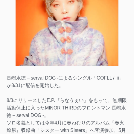
長嶋水徳 – serval DOG -によるシングル「GOFLL / iii」
が8/31に配信を開始した。
8/3にリリースしたE.P.『らなうぇい』をもって、無期限
活動休止に入ったMINOR THIRDのフロントマン 長嶋水
徳 – serval DOG -。
ソロ名義としては今年4月に春ねむりのアルバム『春火
燎原』収録曲「シスター with Sisters」へ客演参加、5月