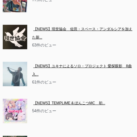
【NEWS】現世協会　佐田・スペース・アンダルシアを加え
た新...
63件のビュー
【NEWS】ユキナによるソロ・プロジェクト 愛探眼影　8曲
入...
61件のビュー
【NEWS】TEMPLIME & ぽんこつMC　初...
54件のビュー