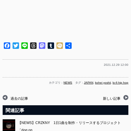
Facebook
Twitter
Line
Threads
Mastodon
Tumblr
Mixi
共
有
2021.12.29 12:00
カテゴリ：
NEWS
タグ：
JAPAN
,
kohei yoshii
,
lo-fi hip hop
過去の記事
新しい記事
関連記事
【NEWS】CRZKNY 1日1曲を制作・リリースするプロジェクト
「dog on…