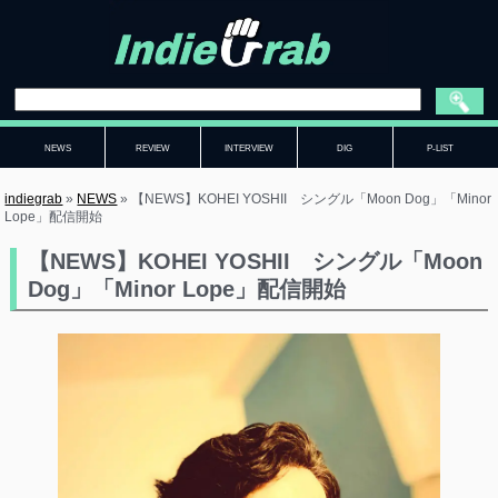
NEWS
REVIEW
INTERVIEW
DIG
P-LIST
indiegrab
»
NEWS
»
【NEWS】KOHEI YOSHII シングル「Moon Dog」「Minor
Lope」配信開始
【NEWS】KOHEI YOSHII シングル「Moon
Dog」「Minor Lope」配信開始