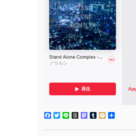
Facebook
Twitter
Line
Threads
Mastodon
Tumblr
Mixi
共
有