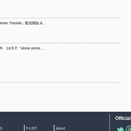
uman: Farside』配信開始 &…
t E.P.『alone alone,…
Officia
IG
P-LIST
about