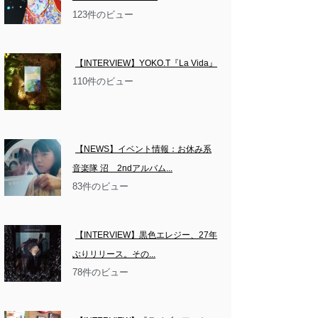
123件のビュー
【INTERVIEW】YOKO.T『La Vida』
110件のビュー
【NEWS】イベント情報：お休み系
音楽隊 沼　2ndアルバム...
83件のビュー
【INTERVIEW】黒色エレジー、27年
ぶりリリース。その...
78件のビュー