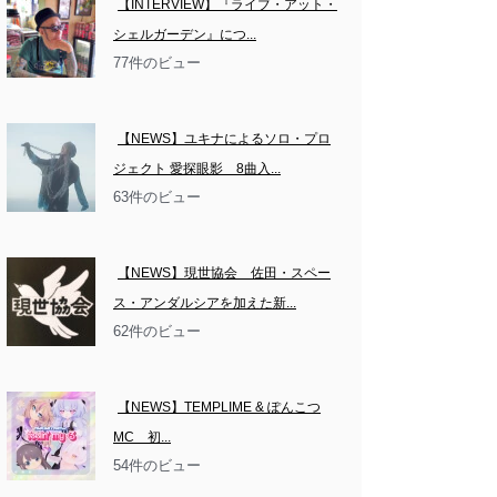
【INTERVIEW】『ライブ・アット・
シェルガーデン』につ...
77件のビュー
【NEWS】ユキナによるソロ・プロ
ジェクト 愛探眼影　8曲入...
63件のビュー
【NEWS】現世協会　佐田・スペー
ス・アンダルシアを加えた新...
62件のビュー
【NEWS】TEMPLIME & ぽんこつ
MC　初...
54件のビュー