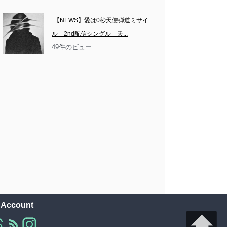
【NEWS】愛は0秒天使弾道ミサイ
ル　2nd配信シングル「天...
49件のビュー
l Account