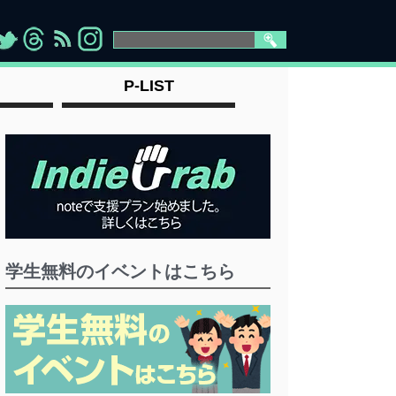
>
">
">
" >
P-LIST
学生無料のイベントはこちら