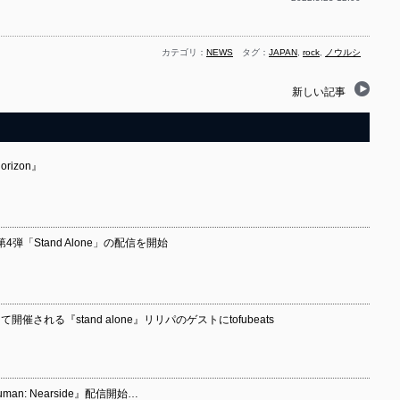
カテゴリ：
NEWS
タグ：
JAPAN
,
rock
,
ノウルシ
新しい記事
orizon』
弾「Stand Alone」の配信を開始
開催される『stand alone』リリパのゲストにtofubeats
uman: Nearside』配信開始…