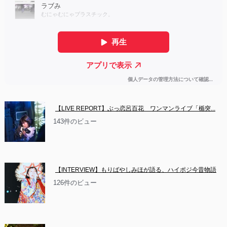
【LIVE REPORT】ぶっ恋呂百花　ワンマンライブ「楯突...
143件のビュー
【INTERVIEW】もりばやしみほが語る、ハイポジ今昔物語
126件のビュー