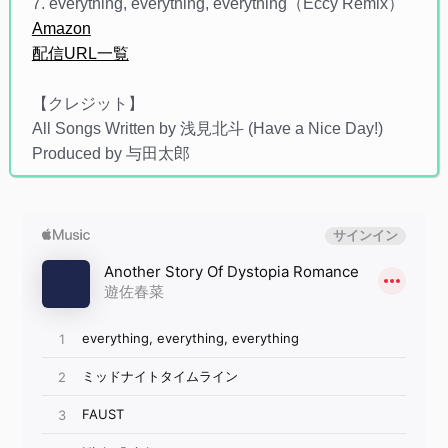
7. everything, everything, everything（Eccy Remix）
Amazon
配信URL一覧
【クレジット】
All Songs Written by 浅見北斗 (Have a Nice Day!)
Produced by 与田太郎