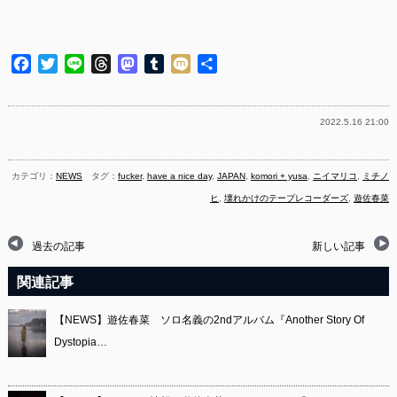
Facebook
Twitter
Line
Threads
Mastodon
Tumblr
Mixi
共
有
2022.5.16 21:00
カテゴリ：
NEWS
タグ：
fucker
,
have a nice day
,
JAPAN
,
komori + yusa
,
ニイマリコ
,
ミチノ
ヒ
,
壊れかけのテープレコーダーズ
,
遊佐春菜
過去の記事
新しい記事
関連記事
【NEWS】遊佐春菜 ソロ名義の2ndアルバム『Another Story Of
Dystopia…