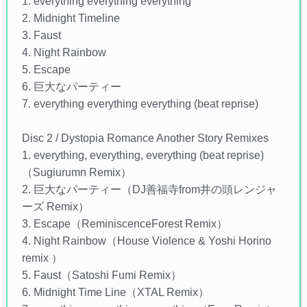
1. everything everything everything
2. Midnight Timeline
3. Faust
4. Night Rainbow
5. Escape
6. 巨大なパーティー
7. everything everything everything (beat reprise)
Disc 2 / Dystopia Romance Another Story Remixes
1. everything, everything, everything (beat reprise)
（Sugiurumn Remix）
2. 巨大なパーティー（DJ善福寺from井の頭レンジャ
ーズ Remix）
3. Escape（ReminiscenceForest Remix）
4. Night Rainbow（House Violence & Yoshi Horino
remix ）
5. Faust（Satoshi Fumi Remix）
6. Midnight Time Line（XTAL Remix）