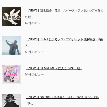
【NEWS】現世協会　佐田・スペース・アンダルシアを加え
た新...
62件のビュー
【NEWS】ユキナによるソロ・プロジェクト 愛探眼影　8曲
入...
59件のビュー
【NEWS】TEMPLIME & ぽんこつMC　初...
54件のビュー
【NEWS】愛は0秒天使弾道ミサイル　2nd配信シングル
「天...