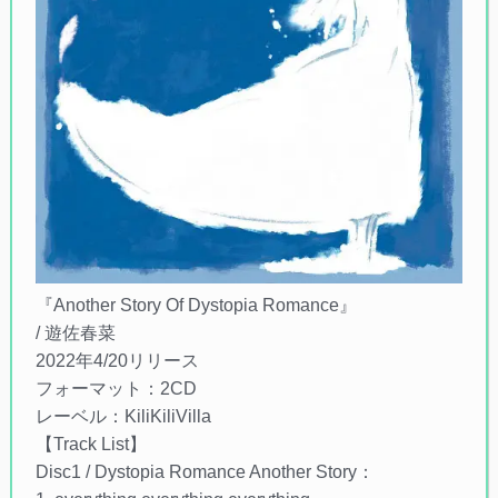
『Another Story Of Dystopia Romance』
/ 遊佐春菜
2022年4/20リリース
フォーマット：2CD
レーベル：KiliKiliVilla
【Track List】
Disc1 / Dystopia Romance Another Story：