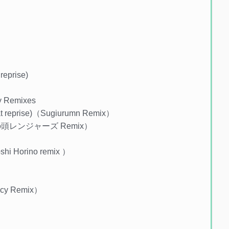
 reprise)
ry Remixes
(beat reprise)（Sugiurumn Remix）
の頭レンジャーズ Remix）
x）
shi Horino remix ）
Eccy Remix）