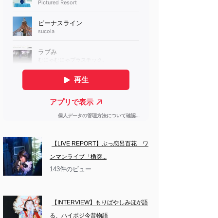
【LIVE REPORT】ぶっ恋呂百花　ワ
ンマンライブ「楯突...
143件のビュー
【INTERVIEW】もりばやしみほが語
る、ハイポジ今昔物語