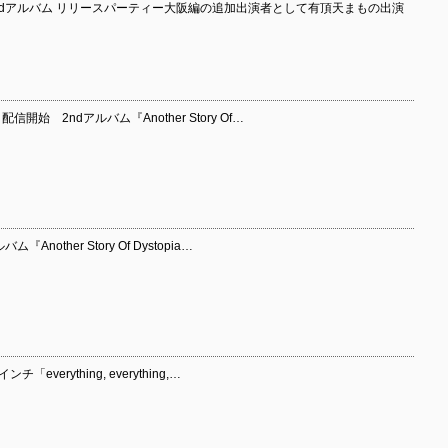
ndアルバム リリースパーティー大阪編の追加出演者として有頂天まもの出演
開始 2ndアルバム『Another Story Of…
other Story Of Dystopia…
verything, everything,…