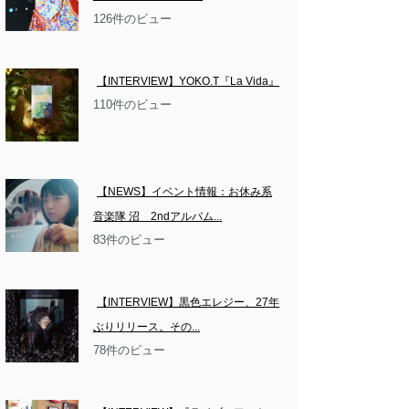
126件のビュー
【INTERVIEW】YOKO.T『La Vida』
110件のビュー
【NEWS】イベント情報：お休み系
音楽隊 沼　2ndアルバム...
83件のビュー
【INTERVIEW】黒色エレジー、27年
ぶりリリース。その...
78件のビュー