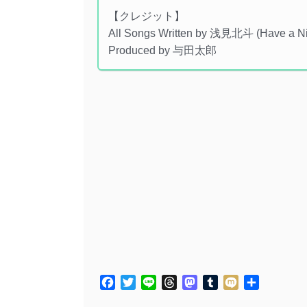
【クレジット】
All Songs Written by 浅見北斗 (Have a Ni
Produced by 与田太郎
Facebook
Twitter
Line
Threads
Mastodon
Tumblr
Mixi
共
有