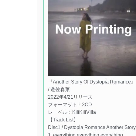
『Another Story Of Dystopia Romance』
/ 遊佐春菜
2022年4/21リリース
フォーマット：2CD
レーベル：KiliKiliVilla
【Track List】
Disc1 / Dystopia Romance Another Stor
1. everything everything everything