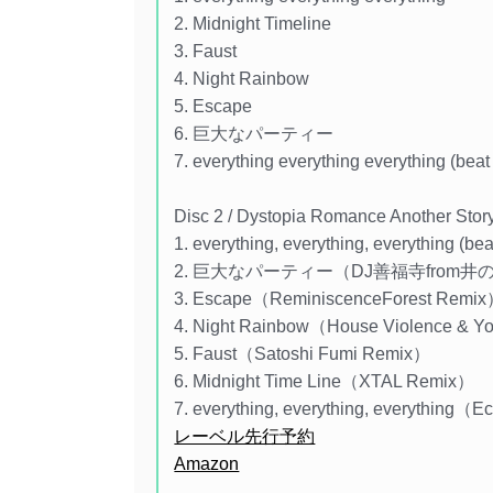
2. Midnight Timeline
3. Faust
4. Night Rainbow
5. Escape
6. 巨大なパーティー
7. everything everything everything (beat
Disc 2 / Dystopia Romance Another Sto
1. everything, everything, everything 
2. 巨大なパーティー（DJ善福寺from井
3. Escape（ReminiscenceForest Remi
4. Night Rainbow（House Violence & Yo
5. Faust（Satoshi Fumi Remix）
6. Midnight Time Line（XTAL Remix）
7. everything, everything, everything（
レーベル先行予約
Amazon