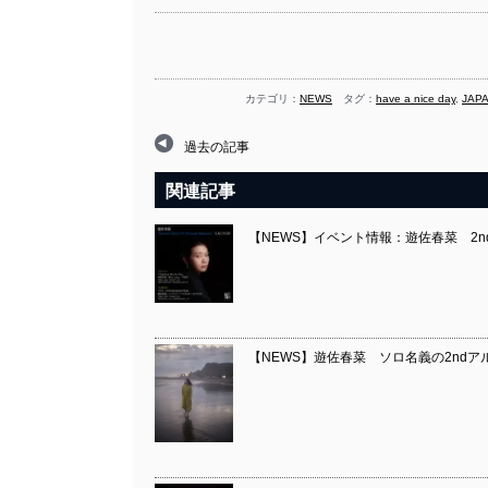
カテゴリ：
NEWS
タグ：
have a nice day
,
JAP
過去の記事
関連記事
【NEWS】イベント情報：遊佐春菜 2ndアルバム『
【NEWS】遊佐春菜 ソロ名義の2ndアルバム『An