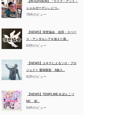
【INTERVIEW】『ライブ・アット・
シェルガーデン』につ...
78件のビュー
【NEWS】現世協会　佐田・スペー
ス・アンダルシアを加えた新...
63件のビュー
【NEWS】ユキナによるソロ・プロ
ジェクト 愛探眼影　8曲入...
62件のビュー
【NEWS】TEMPLIME & ぽんこつ
MC　初...
54件のビュー