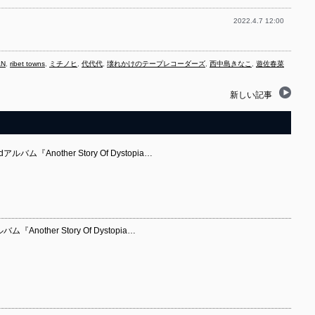
2022.4.7 12:00
AN
,
ribet towns
,
ミチノヒ
,
代代代
,
壊れかけのテープレコーダーズ
,
西中島きなこ
,
遊佐春菜
新しい記事
Another Story Of Dystopia…
other Story Of Dystopia…