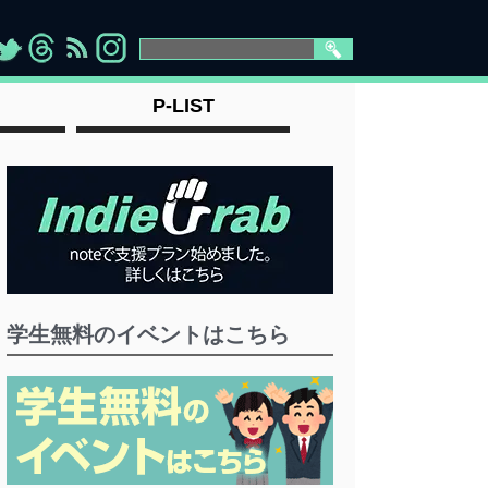
>
">
">
" >
P-LIST
学生無料のイベントはこちら