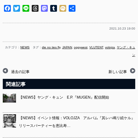
Facebook
Twitter
Line
Threads
Mastodon
Tumblr
Mixi
共
有
2021.10.23 19:00
カテゴリ：
NEWS
タグ：
die no ties fly
,
JAPAN
,
oggywest
,
VLUTENT
,
volojza
,
ヤング・キュ
ン
過去の記事
新しい記事
関連記事
【NEWS】ヤング・キュン E.P.『MUGEN』配信開始
【NEWS】イベント情報：VOLOJZA アルバム『其レハ鳴リ続ケル』
リリースパーティーを恵比寿…