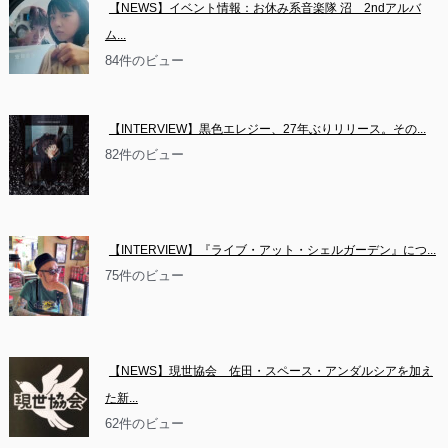
【NEWS】イベント情報：お休み系音楽隊 沼　2ndアルバ
ム...
84件のビュー
【INTERVIEW】黒色エレジー、27年ぶりリリース。その...
82件のビュー
【INTERVIEW】『ライブ・アット・シェルガーデン』につ...
75件のビュー
【NEWS】現世協会　佐田・スペース・アンダルシアを加え
た新...
62件のビュー