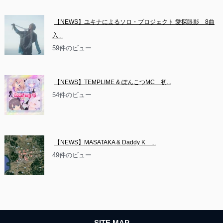
【NEWS】ユキナによるソロ・プロジェクト 愛探眼影　8曲
入...
59件のビュー
【NEWS】TEMPLIME & ぽんこつMC　初...
54件のビュー
【NEWS】MASATAKA & Daddy K　...
49件のビュー
SITE MAP