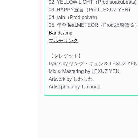
02. YELLOW LIGHT（Prod.soakubeats)
03. HAPPY宣言（Prod.LEXUZ YEN)
04. rain（Prod.poivre）
05. 年金 feat.METEOR（Prod.復讐霊Ｇ
Bandcamp
マルチリンク
【クレジット】
Lyrics by ヤング・キュン＆ LEXUZ Y
Mix & Mastering by LEXUZ YEN
Artwork by しわしわ
Artist photo by T-mongol