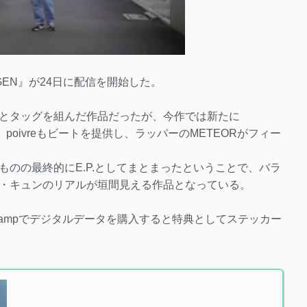
GEN』が24日に配信を開始した。
とタッグを組んだ作品だったが、今作では新たに
eats、poivreもビートを提供し、ラッパーのMETEORがフィー
のの最終的にE.P.としてまとまったということで、バラ
・キュンのリアルが垣間見える作品となっている。
campでデジタルデータを購入すると特典としてステッカー