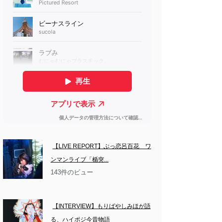
【LIVE REPORT】ぶっ恋呂百花　ワ
ンマンライブ「楯突...
143件のビュー
【INTERVIEW】もりばやしみほが語
る、ハイポジ今昔物語