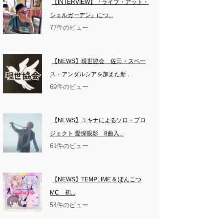
【INTERVIEW】『ライブ・アット・
シェルガーデン』につ...
77件のビュー
【NEWS】現世協会　佐田・スペー
ス・アンダルシアを加えた新...
69件のビュー
【NEWS】ユキナによるソロ・プロ
ジェクト 愛探眼影　8曲入...
61件のビュー
【NEWS】TEMPLIME & ぽんこつ
MC　初...
54件のビュー