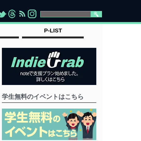
>
">
">
" >
P-LIST
学生無料のイベントはこちら