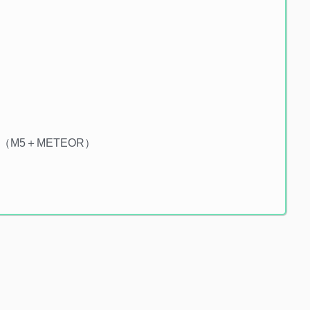
）
EN（M5＋METEOR）