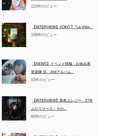
122件のビュー
【INTERVIEW】YOKO.T『La Vida』
108件のビュー
【NEWS】イベント情報：お休み系
音楽隊 沼　2ndアルバム...
83件のビュー
【INTERVIEW】黒色エレジー、27年
ぶりリリース。その...
82件のビュー