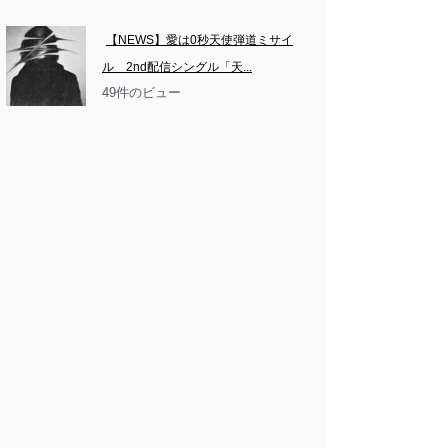
【NEWS】愛は0秒天使弾道ミサイ
ル　2nd配信シングル「天...
49件のビュー