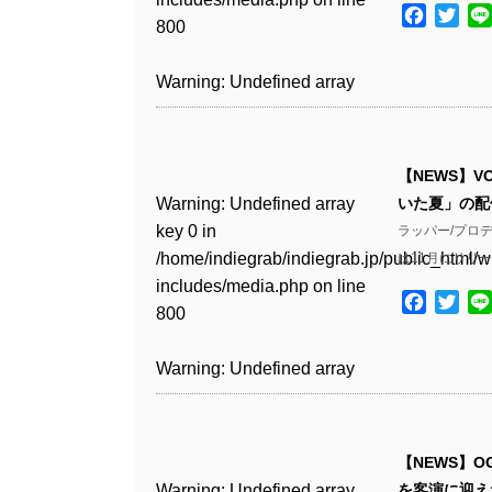
Warning
: Undefined array
includes/media.php
on line
Warning
: Undefined array
includes/media.php
on line
/home/indiegrab/indiegrab.jp/public_html/w
Facebo
Twit
/home/indiegrab/indiegrab.jp/public_html/w
800
key 1 in
800
key 1 in
75
includes/media.php
on line
Warning
: Undefined array
includes/media.php
on line
Warning
: Undefined array
/home/indiegrab/indiegrab.jp/public_html/w
/home/indiegrab/indiegrab.jp/public_html/w
806
key 1 in
806
key 1 in
Warning
: Undefined array
includes/media.php
on line
Warning
: Undefined array
includes/media.php
on line
Warning
: Undefined array
/home/indiegrab/indiegrab.jp/public_html/w
/home/indiegrab/indiegrab.jp/public_html/w
key 0 in
808
key 0 in
808
key 1 in
Warning
: Undefined array
includes/media.php
on line
Warning
: Undefined array
includes/media.php
on line
/home/indiegrab/indiegrab.jp/public_html/w
/home/indiegrab/indiegrab.jp/public_html/w
/home/indiegrab/indiegrab.jp/public_html/w
key 0 in
811
key 0 in
811
includes/media.php
on line
Warning
: Undefined array
includes/media.php
on line
Warning
: Undefined array
【NEWS】V
includes/media.php
on line
/home/indiegrab/indiegrab.jp/public_html/w
/home/indiegrab/indiegrab.jp/public_html/w
806
key 0 in
806
key 0 in
Warning
: Undefined array
いた夏」の配
76
includes/media.php
on line
Warning
: Undefined array
includes/media.php
on line
Warning
: Undefined array
/home/indiegrab/indiegrab.jp/public_html/w
/home/indiegrab/indiegrab.jp/public_html/w
key 0 in
ラッパー/プロデ
808
key 0 in
808
key 0 in
Warning
: Undefined array
includes/media.php
on line
Warning
: Undefined array
includes/media.php
on line
/home/indiegrab/indiegrab.jp/public_html/w
は11月にリリ
/home/indiegrab/indiegrab.jp/public_html/w
/home/indiegrab/indiegrab.jp/public_html/w
key 1 in
811
key 1 in
811
includes/media.php
on line
Warning
: Undefined array
includes/media.php
on line
Warning
: Undefined array
includes/media.php
on line
/home/indiegrab/indiegrab.jp/public_html/w
Facebo
Twit
/home/indiegrab/indiegrab.jp/public_html/w
800
key 1 in
800
key 1 in
75
includes/media.php
on line
Warning
: Undefined array
includes/media.php
on line
Warning
: Undefined array
/home/indiegrab/indiegrab.jp/public_html/w
/home/indiegrab/indiegrab.jp/public_html/w
806
key 1 in
806
key 1 in
Warning
: Undefined array
includes/media.php
on line
Warning
: Undefined array
includes/media.php
on line
Warning
: Undefined array
/home/indiegrab/indiegrab.jp/public_html/w
/home/indiegrab/indiegrab.jp/public_html/w
key 0 in
808
key 0 in
808
key 1 in
Warning
: Undefined array
includes/media.php
on line
Warning
: Undefined array
includes/media.php
on line
/home/indiegrab/indiegrab.jp/public_html/w
/home/indiegrab/indiegrab.jp/public_html/w
/home/indiegrab/indiegrab.jp/public_html/w
key 0 in
811
key 0 in
811
includes/media.php
on line
Warning
: Undefined array
includes/media.php
on line
Warning
: Undefined array
【NEWS】OG
includes/media.php
on line
/home/indiegrab/indiegrab.jp/public_html/w
/home/indiegrab/indiegrab.jp/public_html/w
806
key 0 in
806
key 0 in
Warning
: Undefined array
を客演に迎えた
76