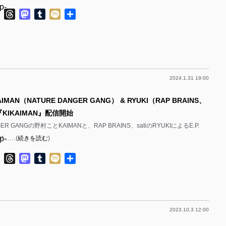
p-
p-
ok
ter
Line
Threads
Mastodon
Tumblr
Mixi
共
有
p-
p-
p-
p-
p-
2024.1.31 19:00
p-
p-
MAN（NATURE DANGER GANG） & RYUKI（RAP BRAINS、
p-
p-
P.『KIKAIMAN』配信開始
p-
p-
GER GANGの野村ことKAIMANと、RAP BRAINS、satiのRYUKIによるE.P.
p-
』が……(
続きを読む
)
p-
p-
ok
ter
Line
Threads
Mastodon
Tumblr
Mixi
共
p-
有
p-
p-
p-
p-
2023.10.3 12:00
p-
p-