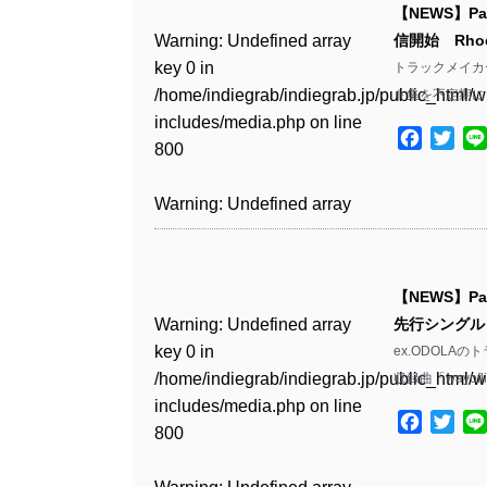
includes/media.php
on line
Warning
: Undefined array
includes/media.php
on line
Warning
: Undefined array
【NEWS】Pa
/home/indiegrab/indiegrab.jp/public_html/w
/home/indiegrab/indiegrab.jp/public_html/w
806
key 0 in
806
key 0 in
Warning
: Undefined array
信開始 Rho
includes/media.php
on line
Warning
: Undefined array
includes/media.php
on line
Warning
: Undefined array
/home/indiegrab/indiegrab.jp/public_html/w
/home/indiegrab/indiegrab.jp/public_html/w
key 0 in
トラックメイカー
808
key 0 in
808
key 0 in
Warning
: Undefined array
includes/media.php
on line
Warning
: Undefined array
includes/media.php
on line
/home/indiegrab/indiegrab.jp/public_html/w
ト集を不定期にリ
/home/indiegrab/indiegrab.jp/public_html/w
/home/indiegrab/indiegrab.jp/public_html/w
key 1 in
811
key 1 in
811
includes/media.php
on line
Warning
: Undefined array
includes/media.php
on line
Warning
: Undefined array
includes/media.php
on line
/home/indiegrab/indiegrab.jp/public_html/w
Facebo
Twit
/home/indiegrab/indiegrab.jp/public_html/w
800
key 1 in
800
key 1 in
75
includes/media.php
on line
Warning
: Undefined array
includes/media.php
on line
Warning
: Undefined array
/home/indiegrab/indiegrab.jp/public_html/w
/home/indiegrab/indiegrab.jp/public_html/w
806
key 1 in
806
key 1 in
Warning
: Undefined array
includes/media.php
on line
Warning
: Undefined array
includes/media.php
on line
Warning
: Undefined array
/home/indiegrab/indiegrab.jp/public_html/w
/home/indiegrab/indiegrab.jp/public_html/w
key 0 in
808
key 0 in
808
key 1 in
Warning
: Undefined array
includes/media.php
on line
Warning
: Undefined array
includes/media.php
on line
/home/indiegrab/indiegrab.jp/public_html/w
/home/indiegrab/indiegrab.jp/public_html/w
/home/indiegrab/indiegrab.jp/public_html/w
key 0 in
811
key 0 in
811
includes/media.php
on line
Warning
: Undefined array
includes/media.php
on line
Warning
: Undefined array
【NEWS】Pa
includes/media.php
on line
/home/indiegrab/indiegrab.jp/public_html/w
/home/indiegrab/indiegrab.jp/public_html/w
806
key 0 in
806
key 0 in
Warning
: Undefined array
先行シングル「wa
76
includes/media.php
on line
Warning
: Undefined array
includes/media.php
on line
Warning
: Undefined array
/home/indiegrab/indiegrab.jp/public_html/w
/home/indiegrab/indiegrab.jp/public_html/w
key 0 in
ex.ODOLAの
808
key 0 in
808
key 0 in
Warning
: Undefined array
includes/media.php
on line
Warning
: Undefined array
includes/media.php
on line
/home/indiegrab/indiegrab.jp/public_html/w
収録曲「wayofli
/home/indiegrab/indiegrab.jp/public_html/w
/home/indiegrab/indiegrab.jp/public_html/w
key 1 in
811
key 1 in
811
includes/media.php
on line
Warning
: Undefined array
includes/media.php
on line
Warning
: Undefined array
includes/media.php
on line
/home/indiegrab/indiegrab.jp/public_html/w
Facebo
Twit
/home/indiegrab/indiegrab.jp/public_html/w
800
key 1 in
800
key 1 in
75
includes/media.php
on line
Warning
: Undefined array
includes/media.php
on line
Warning
: Undefined array
/home/indiegrab/indiegrab.jp/public_html/w
/home/indiegrab/indiegrab.jp/public_html/w
806
key 1 in
806
key 1 in