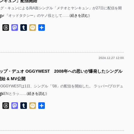
ンキュン」配信開始
ヤング・キュンによる両A面シングル「メテオとヤンキュン」が27日に配信を開
p-
アニメ『オッドタクシー』のヤノ役として……(
続きを読む
)
p-
ok
ter
Line
Threads
Mastodon
Tumblr
Mixi
共
有
2024.12.27 12:00
p-
ップ・デュオ OGGYWEST 2008年への思いが爆発したシングル
p-
始 & MV公開
OGGYWESTは1日、シングル「’08」の配信を開始した。 ラッパー/プロデュ
p-
 YENとラッ……(
続きを読む
)
p-
ok
ter
Line
Threads
Mastodon
Tumblr
Mixi
共
有
p-