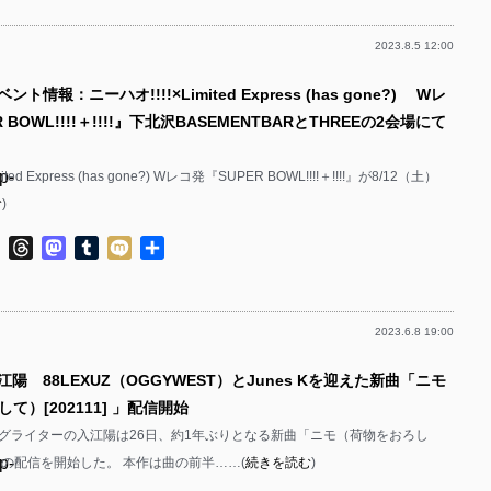
p-
p-
2023.8.5 12:00
p-
p-
p-
ト情報：ニーハオ!!!!×Limited Express (has gone?) Wレ
p-
p-
 BOWL!!!!＋!!!!』下北沢BASEMENTBARとTHREEの2会場にて
p-
p-
p-
ited Express (has gone?) Wレコ発『SUPER BOWL!!!!＋!!!!』が8/12（土）
p-
p-
む
)
p-
p-
ok
ter
Line
Threads
Mastodon
Tumblr
Mixi
共
p-
p-
有
p-
p-
2023.6.8 19:00
p-
p-
p-
江陽 88LEXUZ（OGGYWEST）とJunes Kを迎えた新曲「ニモ
p-
p-
て）[202111] 」配信開始
p-
p-
グライターの入江陽は26日、約1年ぶりとなる新曲「ニモ（荷物をおろし
p-
1] 」の配信を開始した。 本作は曲の前半……(
続きを読む
)
p-
p-