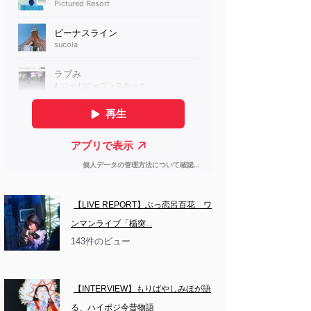
【LIVE REPORT】ぶっ恋呂百花　ワ
ンマンライブ「楯突...
143件のビュー
【INTERVIEW】もりばやしみほが語
る、ハイポジ今昔物語