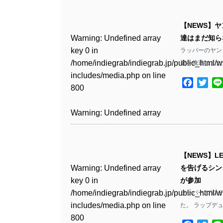
Warning
: Undefined array
/home/indiegrab/indiegrab.jp/public_html/w
key 0 in
includes/media.php
on line
Warning
: Undefined array
【NEWS】ヤ
/home/indiegrab/indiegrab.jp/public_html/w
806
key 0 in
Warning
: Undefined array
達はまだ知ら
includes/media.php
on line
/home/indiegrab/indiegrab.jp/public_html/w
key 0 in
ラッパーのヤン
808
Warning
: Undefined array
includes/media.php
on line
/home/indiegrab/indiegrab.jp/public_html/w
前を俺達はまだ
key 1 in
811
includes/media.php
on line
Warning
: Undefined array
/home/indiegrab/indiegrab.jp/public_html/w
Facebo
Twit
800
key 1 in
includes/media.php
on line
Warning
: Undefined array
/home/indiegrab/indiegrab.jp/public_html/w
806
key 1 in
Warning
: Undefined array
includes/media.php
on line
/home/indiegrab/indiegrab.jp/public_html/w
key 0 in
808
Warning
: Undefined array
includes/media.php
on line
/home/indiegrab/indiegrab.jp/public_html/w
key 0 in
811
includes/media.php
on line
Warning
: Undefined array
【NEWS】LE
/home/indiegrab/indiegrab.jp/public_html/w
806
key 0 in
Warning
: Undefined array
を告げるシングル
includes/media.php
on line
Warning
: Undefined array
/home/indiegrab/indiegrab.jp/public_html/w
key 0 in
が参加
808
key 0 in
Warning
: Undefined array
includes/media.php
on line
/home/indiegrab/indiegrab.jp/public_html/w
ラッパー/プロデュ
/home/indiegrab/indiegrab.jp/public_html/w
key 1 in
811
includes/media.php
on line
た。 ラップデュ
Warning
: Undefined array
includes/media.php
on line
/home/indiegrab/indiegrab.jp/public_html/w
800
key 1 in
800