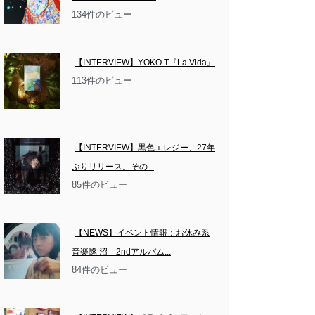
134件のビュー
【INTERVIEW】YOKO.T『La Vida』
113件のビュー
【INTERVIEW】黒色エレジー、27年
ぶりリリース。その...
85件のビュー
【NEWS】イベント情報：お休み系
音楽隊 沼　2ndアルバム...
84件のビュー