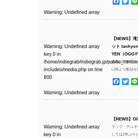
includes/media.php
on line
Facebo
Twit
Warning
: Undefined array
/home/indiegrab/indiegrab.jp/public_html/w
806
key 1 in
Warning
: Undefined array
includes/media.php
on line
Warning
: Undefined array
/home/indiegrab/indiegrab.jp/public_html/w
key 0 in
808
key 0 in
Warning
: Undefined array
includes/media.php
on line
/home/indiegrab/indiegrab.jp/public_html/w
/home/indiegrab/indiegrab.jp/public_html/w
key 0 in
811
includes/media.php
on line
Warning
: Undefined array
includes/media.php
on line
【NEWS】滝
/home/indiegrab/indiegrab.jp/public_html/w
806
key 0 in
806
Warning
: Undefined array
ット tach
includes/media.php
on line
Warning
: Undefined array
/home/indiegrab/indiegrab.jp/public_html/w
key 0 in
YEN（OGGY
808
key 0 in
Warning
: Undefined array
includes/media.php
on line
Warning
: Undefined array
/home/indiegrab/indiegrab.jp/public_html/w
tachyon+MC
/home/indiegrab/indiegrab.jp/public_html/w
key 1 in
811
key 1 in
includes/media.php
on line
LABより配信を
Warning
: Undefined array
includes/media.php
on line
/home/indiegrab/indiegrab.jp/public_html/w
/home/indiegrab/indiegrab.jp/public_html/w
800
key 1 in
800
includes/media.php
on line
Facebo
Twit
Warning
: Undefined array
includes/media.php
on line
/home/indiegrab/indiegrab.jp/public_html/w
806
key 1 in
806
Warning
: Undefined array
includes/media.php
on line
Warning
: Undefined array
/home/indiegrab/indiegrab.jp/public_html/w
key 0 in
808
key 0 in
Warning
: Undefined array
includes/media.php
on line
Warning
: Undefined array
/home/indiegrab/indiegrab.jp/public_html/w
/home/indiegrab/indiegrab.jp/public_html/w
key 0 in
811
key 0 in
includes/media.php
on line
Warning
: Undefined array
includes/media.php
on line
【NEWS】
/home/indiegrab/indiegrab.jp/public_html/w
/home/indiegrab/indiegrab.jp/public_html/w
806
key 0 in
806
Warning
: Undefined array
ラップ・デュオ
includes/media.php
on line
Warning
: Undefined array
includes/media.php
on line
/home/indiegrab/indiegrab.jp/public_html/w
key 0 in
しては2年ぶり
808
key 0 in
808