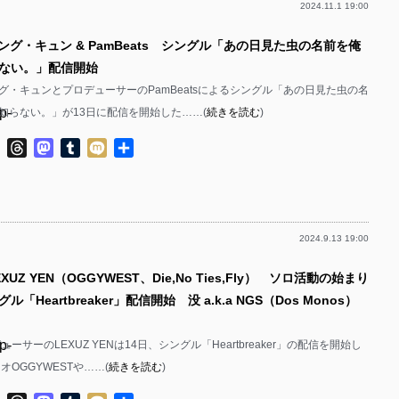
2024.11.1 19:00
p-
ング・キュン & PamBeats シングル「あの日見た虫の名前を俺
p-
ない。」配信開始
p-
グ・キュンとプロデューサーのPamBeatsによるシングル「あの日見た虫の名
p-
知らない。」が13日に配信を開始した……(
続きを読む
)
p-
ok
ter
Line
Threads
Mastodon
Tumblr
Mixi
共
有
p-
p-
2024.9.13 19:00
p-
XUZ YEN（OGGYWEST、Die,No Ties,Fly） ソロ活動の始まり
p-
「Heartbreaker」配信開始 没 a.k.a NGS（Dos Monos）
p-
p-
ーサーのLEXUZ YENは14日、シングル「Heartbreaker」の配信を開始し
p-
オOGGYWESTや……(
続きを読む
)
p-