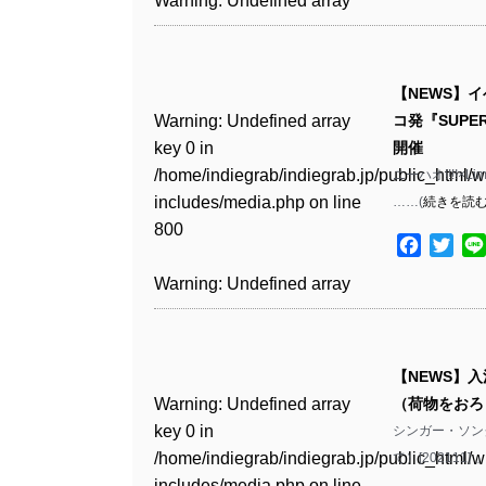
Warning
: Undefined array
includes/media.php
on line
Warning
: Undefined array
includes/media.php
on line
Warning
: Undefined array
/home/indiegrab/indiegrab.jp/public_html/w
/home/indiegrab/indiegrab.jp/public_html/w
key 0 in
808
key 0 in
808
key 1 in
Warning
: Undefined array
includes/media.php
on line
Warning
: Undefined array
includes/media.php
on line
/home/indiegrab/indiegrab.jp/public_html/w
/home/indiegrab/indiegrab.jp/public_html/w
/home/indiegrab/indiegrab.jp/public_html/w
key 0 in
811
key 0 in
811
includes/media.php
on line
Warning
: Undefined array
includes/media.php
on line
Warning
: Undefined array
【NEWS】イベン
includes/media.php
on line
/home/indiegrab/indiegrab.jp/public_html/w
/home/indiegrab/indiegrab.jp/public_html/w
806
key 0 in
806
key 0 in
Warning
: Undefined array
コ発『SUPER
76
includes/media.php
on line
Warning
: Undefined array
includes/media.php
on line
Warning
: Undefined array
/home/indiegrab/indiegrab.jp/public_html/w
/home/indiegrab/indiegrab.jp/public_html/w
key 0 in
開催
808
key 0 in
808
key 0 in
Warning
: Undefined array
includes/media.php
on line
Warning
: Undefined array
includes/media.php
on line
/home/indiegrab/indiegrab.jp/public_html/w
ニーハオ!!!!×Lim
/home/indiegrab/indiegrab.jp/public_html/w
/home/indiegrab/indiegrab.jp/public_html/w
key 1 in
811
key 1 in
811
includes/media.php
on line
……(
続きを読
Warning
: Undefined array
includes/media.php
on line
Warning
: Undefined array
includes/media.php
on line
/home/indiegrab/indiegrab.jp/public_html/w
/home/indiegrab/indiegrab.jp/public_html/w
800
key 1 in
800
key 1 in
75
includes/media.php
on line
Facebo
Twit
Warning
: Undefined array
includes/media.php
on line
Warning
: Undefined array
/home/indiegrab/indiegrab.jp/public_html/w
/home/indiegrab/indiegrab.jp/public_html/w
806
key 1 in
806
key 1 in
Warning
: Undefined array
includes/media.php
on line
Warning
: Undefined array
includes/media.php
on line
Warning
: Undefined array
/home/indiegrab/indiegrab.jp/public_html/w
/home/indiegrab/indiegrab.jp/public_html/w
key 0 in
808
key 0 in
808
key 1 in
Warning
: Undefined array
includes/media.php
on line
Warning
: Undefined array
includes/media.php
on line
/home/indiegrab/indiegrab.jp/public_html/w
/home/indiegrab/indiegrab.jp/public_html/w
/home/indiegrab/indiegrab.jp/public_html/w
key 0 in
811
key 0 in
811
includes/media.php
on line
Warning
: Undefined array
includes/media.php
on line
Warning
: Undefined array
【NEWS】入
includes/media.php
on line
/home/indiegrab/indiegrab.jp/public_html/w
/home/indiegrab/indiegrab.jp/public_html/w
806
key 0 in
806
key 0 in
Warning
: Undefined array
（荷物をおろし
76
includes/media.php
on line
Warning
: Undefined array
includes/media.php
on line
Warning
: Undefined array
/home/indiegrab/indiegrab.jp/public_html/w
/home/indiegrab/indiegrab.jp/public_html/w
key 0 in
シンガー・ソン
808
key 0 in
808
key 0 in
Warning
: Undefined array
includes/media.php
on line
Warning
: Undefined array
includes/media.php
on line
/home/indiegrab/indiegrab.jp/public_html/w
て）[20211
/home/indiegrab/indiegrab.jp/public_html/w
/home/indiegrab/indiegrab.jp/public_html/w
key 1 in
811
key 1 in
811
includes/media.php
on line