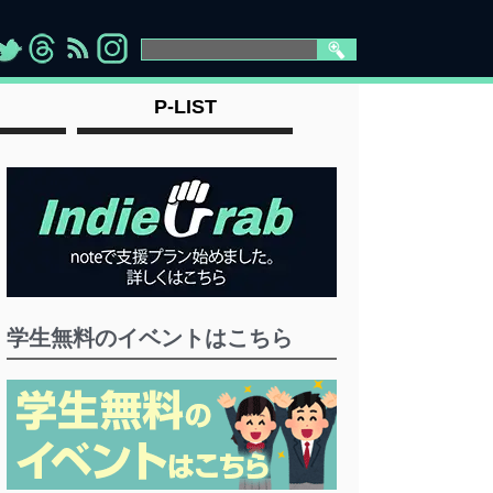
>
">
">
" >
P-LIST
学生無料のイベントはこちら