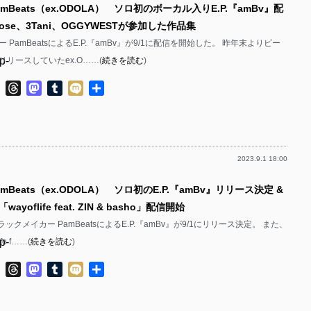
mBeats（ex.ODOLA） ソロ初のボーカル入りE.P.『amBv』配
p-
p-
ose、3Tani、OGGYWESTが参加した作品集
p-
p-
 PamBeatsによるE.P.『amBv』が9/1に配信を開始した。 昨年末よりビー
p-
リースしていたex.O……(
続きを読む
)
p-
p-
p-
ok
ter
Line
Threads
Mastodon
Tumblr
Mixi
共
p-
有
p-
p-
p-
p-
2023.9.1 18:00
p-
p-
p-
mBeats（ex.ODOLA） ソロ初のE.P.『amBv』リリース決定 &
p-
p-
yoflife feat. ZIN & basho」配信開始
p-
p-
トラックメイカー PamBeatsによるE.P.『amBv』が9/1にリリース決定。 また、
p-
fe f……(
続きを読む
)
p-
p-
p-
ok
ter
Line
Threads
Mastodon
Tumblr
Mixi
共
p-
有
p-
p-