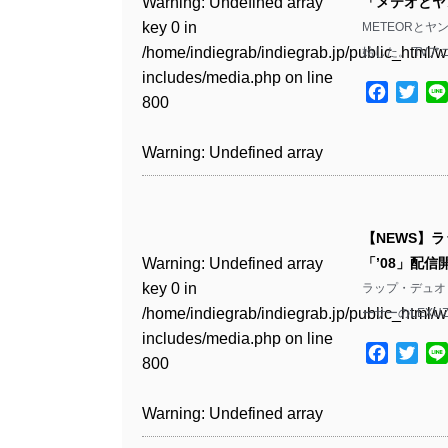
Warning
: Undefined array
「メテオとヤ
key 0 in
METEORと
Warning
: Undefined array
/home/indiegrab/indiegrab.jp/public_html/w
始した。 TV
key 1 in
includes/media.php
on line
/home/indiegrab/indiegrab.jp/public_html/w
Facebo
Twit
800
includes/media.php
on line
806
Warning
: Undefined array
key 0 in
Warning
: Undefined array
/home/indiegrab/indiegrab.jp/public_html/w
key 0 in
includes/media.php
on line
【NEWS】ラ
/home/indiegrab/indiegrab.jp/public_html/w
806
Warning
: Undefined array
「’08」配信開
includes/media.php
on line
key 0 in
ラップ・デュオ 
808
Warning
: Undefined array
/home/indiegrab/indiegrab.jp/public_html/w
ーサーのLEXUZ
key 1 in
includes/media.php
on line
Warning
: Undefined array
/home/indiegrab/indiegrab.jp/public_html/w
Facebo
Twit
800
key 1 in
includes/media.php
on line
/home/indiegrab/indiegrab.jp/public_html/w
806
Warning
: Undefined array
includes/media.php
on line
key 0 in
808