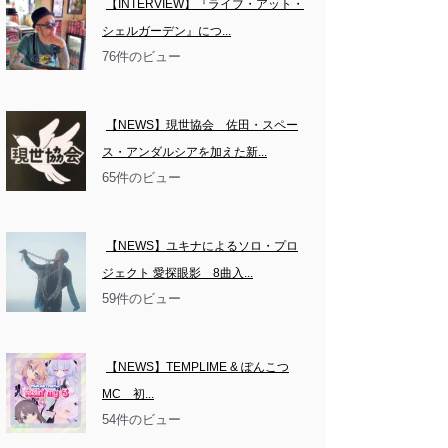
【INTERVIEW】『ライブ・アット・
シェルガーデン』につ...
76件のビュー
【NEWS】現世協会　佐田・スペー
ス・アンダルシアを加えた新...
65件のビュー
【NEWS】ユキナによるソロ・プロ
ジェクト 愛探眼影　8曲入...
59件のビュー
【NEWS】TEMPLIME & ぽんこつ
MC　初...
54件のビュー