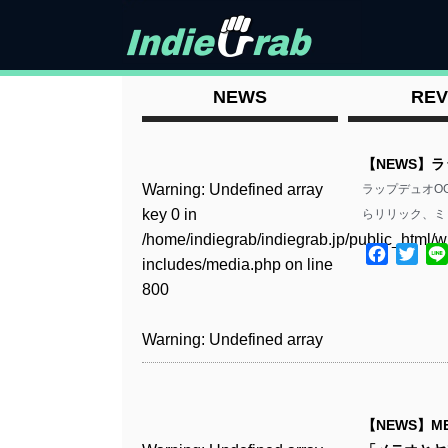
NEWS
REV
【NEWS】
Warning
: Undefined array
ラップデュオO
key 0 in
らリリック、ミ
/home/indiegrab/indiegrab.jp/public_html/w
Facebo
Twit
includes/media.php
on line
800
Warning
: Undefined array
key 0 in
/home/indiegrab/indiegrab.jp/public_html/w
includes/media.php
on line
【NEWS】M
806