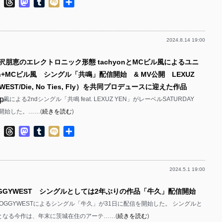
ok
ter
Line
Threads
Mastodon
Tumblr
Mixi
共
p-
有
p-
2024.8.14 19:00
p-
p-
沢朋恵のエレクトロニック形態 tachyonとMCビル風によるユニ
p-
yon+MCビル風 シングル「共鳴」配信開始 & MV公開 LEXUZ
p-
WEST/Die, No Ties, Fly）を共同プロデュースに迎えた作品
p-
ビル風による2ndシングル「共鳴 feat. LEXUZ YEN」がレーベルSATURDAY
p-
開始した。……(
続きを読む
)
p-
p-
ok
ter
Line
Threads
Mastodon
Tumblr
Mixi
共
p-
有
p-
2024.5.1 19:00
p-
p-
OGGYWEST シングルとしては2年ぶりの作品「牛久」配信開始
p-
p-
OGGYWESTによるシングル「牛久」が31日に配信を開始した。 シングルと
p-
となる今作は、年末に茨城在住のアーテ……(
続きを読む
)