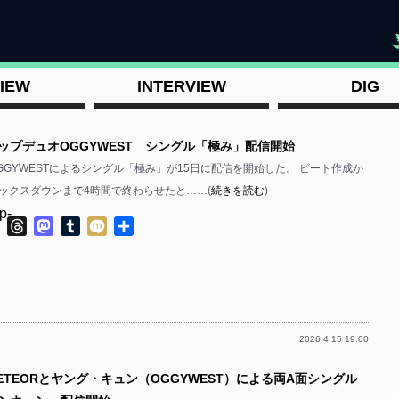
"
IEW
INTERVIEW
DIG
ラップデュオOGGYWEST シングル「極み」配信開始
GGYWESTによるシングル「極み」が15日に配信を開始した。 ビート作成か
ックスダウンまで4時間で終わらせたと……(
続きを読む
)
p-
ok
ter
Line
Threads
Mastodon
Tumblr
Mixi
共
有
2026.4.15 19:00
p-
ETEORとヤング・キュン（OGGYWEST）による両A面シングル