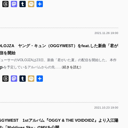
p-
ok
ter
Line
Threads
Mastodon
Tumblr
Mixi
共
p-
有
p-
p-
p-
p-
2021.11.26 19:00
p-
p-
p-
OLOJZA ヤング・キュン（OGGYWEST）をfeat.した新曲「君が
p-
p-
信を開始
p-
p-
ューサーのVOLOJZAは23日、新曲「君がいた夏」の配信を開始した。 本作
p-
ースを予定しているアルバムからの先……(
続きを読む
)
p-
p-
p-
ok
ter
Line
Threads
Mastodon
Tumblr
Mixi
共
p-
有
p-
p-
p-
p-
2021.10.23 19:00
p-
p-
p-
GYWEST 1stアルバム『OGGY & THE VOIDOIDZ』より入江陽
p-
p-
「Maldives Sky」のMVを公開