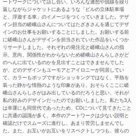
ートワークについて話し合い、いろんな連想や脱線を繰り
返しながらジャケットにあるような「ビルの立体駐車場
と、浮遊する車」のイメージをつくっていきました。デザ
イン担当の嵯峨山さんについてはたざきさんを通じてデザ
インのお仕事をお願いすることにしました。お願いする前
に嵯峨山さんがデザインを担当されていた作品をいくつか
リサーチしました。それぞれの発注元と嵯峨山さんの指
示、意向、関係性がわからないため嵯峨山さんらしさがど
のへんに出ているのかを見出すことはできませんでした
が、どのデザインもユーモアとアイロニーが同居してい
て、カラーもポップですがショッキングではなく、平熱を
装った静かな情熱のような印象があり、おそらくここに嵯
峨山さんらしさがはみ出しているのだろうと思い、それが
私の好みのデザインだったのでお願いしました。私たち3人
は幸運にも同世代であったため、CDについて見てきたこと
に共通の認識が多く、本作のアートワークは少ない説明と
確認だけでスムーズに進行し、あまり苦労しませんでし
た。また、お互いがお互いをリスペクトしつつも、彼らの