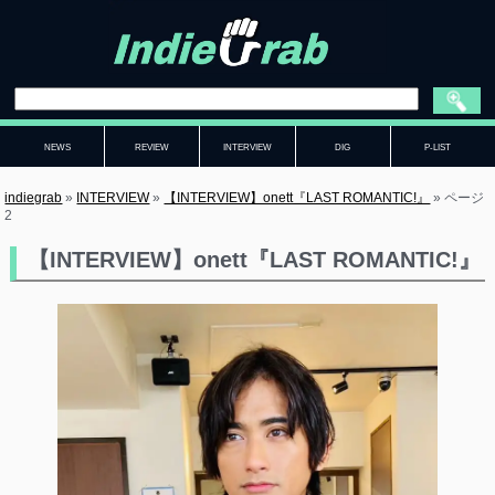
NEWS
REVIEW
INTERVIEW
DIG
P-LIST
indiegrab
»
INTERVIEW
»
【INTERVIEW】onett『LAST ROMANTIC!』
»
ページ
2
【INTERVIEW】onett『LAST ROMANTIC!』