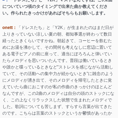
についていつ頃のタイミングで出来た曲か教えてくださ
い。作られたきっかけがあればそちらもお願いします。
onett：
「ドレスたち」と「Y2K」が生まれたのはまだ日が
上りきっていない涼しい夏の朝、都知事選が終わって数日
経ったときくらいですかね。朝起きて、コーヒーを飲むた
めにお湯を沸かして、その間何も考えなしに窓辺に置いて
ある電子ピアノの前に座って、適当にぽろろんと弾いてい
たらメロディを思いついたんです。普段は働いているとき
や誰かと喋っているときなど”ストレスを感じながら活動し
ていて、その活動への集中力が続かないとき”に雑念のよう
にメロディが湧き出て、そのメロディを帰宅したときに覚
えていたら曲におこすのが私の作曲のきっかけのほとんど
なんですが、この2曲のメロディは自分の頭のストックにな
く、この上なくリラックスした状態で生まれたメロディで
した。歌詞についても苦しまず、すらすら言葉が出てきた
のです。こちらは言葉のストックというか鬱憤があったか