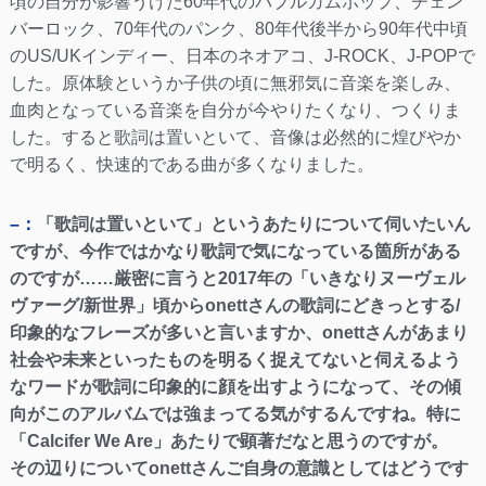
頃の自分が影響うけた60年代のバブルガムポップ、チェン
バーロック、70年代のパンク、80年代後半から90年代中頃
のUS/UKインディー、日本のネオアコ、J-ROCK、J-POPで
した。原体験というか子供の頃に無邪気に音楽を楽しみ、
血肉となっている音楽を自分が今やりたくなり、つくりま
した。すると歌詞は置いといて、音像は必然的に煌びやか
で明るく、快速的である曲が多くなりました。
–：
「歌詞は置いといて」というあたりについて伺いたいん
ですが、今作ではかなり歌詞で気になっている箇所がある
のですが……厳密に言うと2017年の「いきなりヌーヴェル
ヴァーグ/新世界」頃からonettさんの歌詞にどきっとする/
印象的なフレーズが多いと言いますか、onettさんがあまり
社会や未来といったものを明るく捉えてないと伺えるよう
なワードが歌詞に印象的に顔を出すようになって、その傾
向がこのアルバムでは強まってる気がするんですね。特に
「Calcifer We Are」あたりで顕著だなと思うのですが。
その辺りについてonettさんご自身の意識としてはどうです