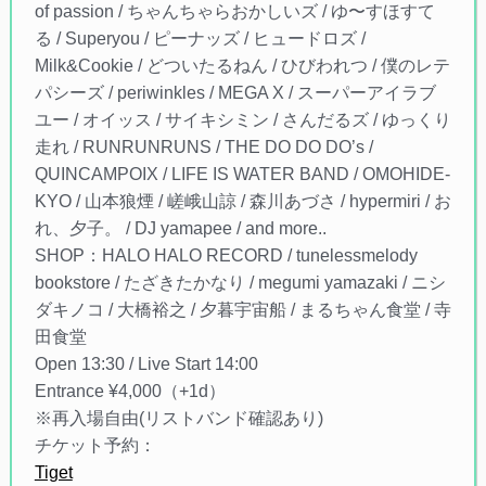
of passion / ちゃんちゃらおかしいズ / ゆ〜すほすて
る / Superyou / ピーナッズ / ヒュードロズ /
Milk&Cookie / どついたるねん / ひびわれつ / 僕のレテ
パシーズ / periwinkles / MEGA X / スーパーアイラブ
ユー / オイッス / サイキシミン / さんだるズ / ゆっくり
走れ / RUNRUNRUNS / THE DO DO DO’s /
QUINCAMPOIX / LIFE IS WATER BAND / OMOHIDE-
KYO / 山本狼煙 / 嵯峨山諒 / 森川あづさ / hypermiri / お
れ、夕子。 / DJ yamapee / and more..
SHOP：HALO HALO RECORD / tunelessmelody
bookstore / たざきたかなり / megumi yamazaki / ニシ
ダキノコ / 大橋裕之 / 夕暮宇宙船 / まるちゃん食堂 / 寺
田食堂
Open 13:30 / Live Start 14:00
Entrance ¥4,000（+1d）
※再入場自由(リストバンド確認あり)
チケット予約：
Tiget