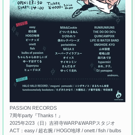
PASSiON RECORDS
7周年party『Thanks！』
2025年2/23（日）吉祥寺WARP&WARPスタジオ
ACT：easy / 超右腕 / HOGO地球 / onett / fish / bulbs