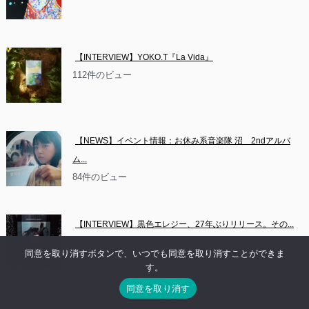
【INTERVIEW】YOKO.T『La Vida』
112件のビュー
【NEWS】イベント情報：お休み系音楽隊 沼　2ndアルバ
ム...
84件のビュー
【INTERVIEW】黒色エレジー、27年ぶりリリース。その...
80件のビュー
同意を取り消すボタンで、いつでも同意を取り消すことができま
す。
同意を取り消す
【INTERVIEW】『ライブ・アット・シェルガーデン』につ...