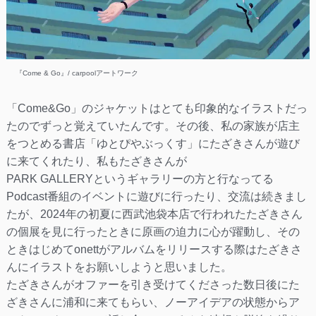
『Come & Go』/ carpoolアートワーク
「Come&Go」のジャケットはとても印象的なイラストだっ
たのでずっと覚えていたんです。その後、私の家族が店主
をつとめる書店「ゆとぴやぶっくす」にたざきさんが遊び
に来てくれたり、私もたざきさんが
PARK GALLERYというギャラリーの方と行なってる
Podcast番組のイベントに遊びに行ったり、交流は続きまし
たが、2024年の初夏に西武池袋本店で行われたたざきさん
の個展を見に行ったときに原画の迫力に心が躍動し、その
ときはじめてonettがアルバムをリリースする際はたざきさ
んにイラストをお願いしようと思いました。
たざきさんがオファーを引き受けてくださった数日後にた
ざきさんに浦和に来てもらい、ノーアイデアの状態からア