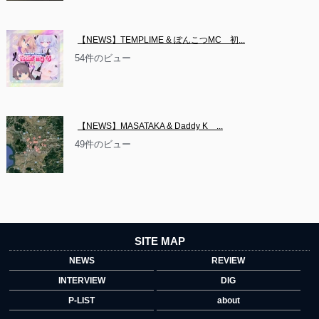
【NEWS】TEMPLIME & ぽんこつMC　初...
54件のビュー
【NEWS】MASATAKA & Daddy K　...
49件のビュー
SITE MAP
NEWS
REVIEW
INTERVIEW
DIG
P-LIST
about