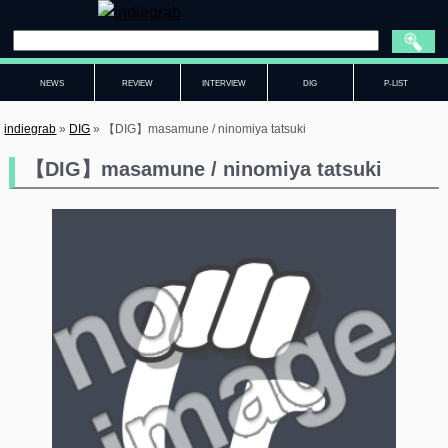
NEWS
REVIEW
INTERVIEW
DIG
P-LIST
indiegrab
»
DIG
»
【DIG】masamune / ninomiya tatsuki
【DIG】masamune / ninomiya tatsuki