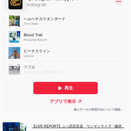
【LIVE REPORT】ぶっ恋呂百花　ワンマンライブ「楯突...