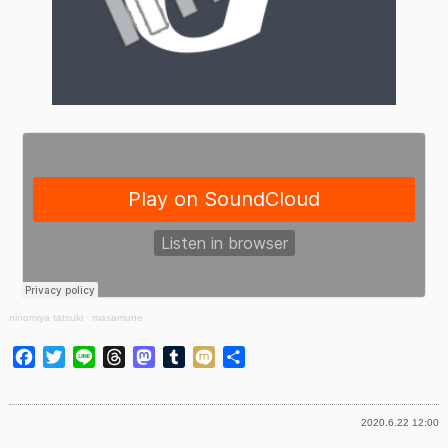
ninomiya tatsuki
·
masamune
Facebook
Twitter
Line
Threads
Mastodon
Tumblr
Mixi
共
有
2020.6.22 12:00