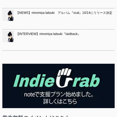
【NEWS】ninomiya tatsuki アルバム『scat』10/14にリリース決定
【INTERVIEW】ninomiya tatsuki『laidback』