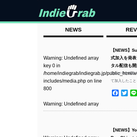
NEWS
REV
【NEWS】Su
Warning
: Undefined array
式加入を発表 
key 0 in
タル配信も開
/home/indiegrab/indiegrab.jp/public_html/w
Super Ganb
includes/media.php
on line
て加入したこと
800
Facebo
Twit
Warning
: Undefined array
key 0 in
/home/indiegrab/indiegrab.jp/public_html/w
includes/media.php
on line
【NEWS】You
806