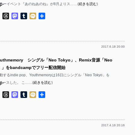
p-
ラーイベント『あのねあのね』が8月よりス……(
続きを読む
)
p-
p-
ok
ter
Line
Threads
Mastodon
Tumblr
Mixi
共
p-
有
p-
p-
p-
2017.6.18 20:00
p-
p-
uthmemory シングル「Neo Tokyo」、Remix音源「Neo
p-
p-
mix 」をbandcampでフリー配信開始
p-
p-
るindie pop、Youthmemoryは16日にシングル「Neo Tokyo」を
p-
リリースした。 こ……(
続きを読む
)
p-
p-
ok
ter
Line
Threads
Mastodon
Tumblr
Mixi
共
p-
有
p-
p-
p-
p-
2017.4.16 20:16
p-
p-