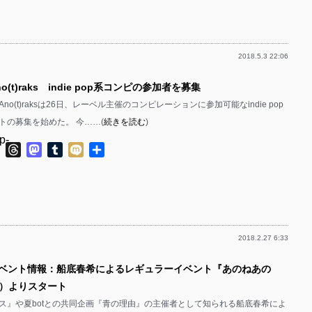
有
p-
p-
2018.5.3 22:06
p-
p-
o(t)raks indie pop系コンピの参加者を募集
p-
o(t)raksは26日、レーベル主催のコンピレーションに参加可能なindie pop
p-
トの募集を始めた。 今……(
続きを読む
)
p-
p-
ok
ter
Line
Threads
Mastodon
Tumblr
Mixi
共
有
p-
p-
p-
p-
2018.2.27 6:33
p-
p-
イベント情報：船底春希によるレギュラーイベント『あのねあの
p-
p-
日）よりスタート
p-
ス』や夏botとの共同企画『青の理由』の主催者として知られる船底春希によ