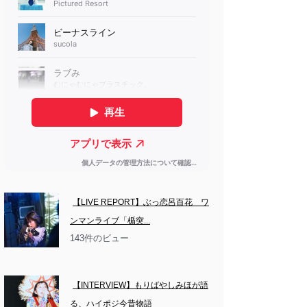
【LIVE REPORT】ぶっ恋呂百花　ワ
ンマンライブ「楯突...
143件のビュー
【INTERVIEW】もりばやしみほが語
る、ハイポジ今昔物語