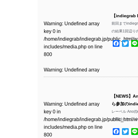
Warning
: Undefined array
/home/indiegrab/indiegrab.jp/public_html/w
key 0 in
includes/media.php
on line
Warning
: Undefined array
【indiegrab
/home/indiegrab/indiegrab.jp/public_html/w
806
key 0 in
Warning
: Undefined array
前回までindi
includes/media.php
on line
/home/indiegrab/indiegrab.jp/public_html/w
key 0 in
の結果1回辺り
808
Warning
: Undefined array
includes/media.php
on line
/home/indiegrab/indiegrab.jp/public_html/w
key 1 in
Facebo
Twit
811
includes/media.php
on line
Warning
: Undefined array
/home/indiegrab/indiegrab.jp/public_html/w
800
key 1 in
includes/media.php
on line
Warning
: Undefined array
/home/indiegrab/indiegrab.jp/public_html/w
806
key 1 in
Warning
: Undefined array
includes/media.php
on line
/home/indiegrab/indiegrab.jp/public_html/w
key 0 in
808
Warning
: Undefined array
includes/media.php
on line
/home/indiegrab/indiegrab.jp/public_html/w
key 0 in
811
includes/media.php
on line
Warning
: Undefined array
【NEWS】Ano
/home/indiegrab/indiegrab.jp/public_html/w
806
key 0 in
Warning
: Undefined array
ら参加のindi
includes/media.php
on line
Warning
: Undefined array
/home/indiegrab/indiegrab.jp/public_html/w
key 0 in
レーベル Ano(
808
key 0 in
Warning
: Undefined array
includes/media.php
on line
/home/indiegrab/indiegrab.jp/public_html/w
を開始した。 今
/home/indiegrab/indiegrab.jp/public_html/w
key 1 in
811
includes/media.php
on line
Warning
: Undefined array
includes/media.php
on line
/home/indiegrab/indiegrab.jp/public_html/w
Facebo
Twit
800
key 1 in
800