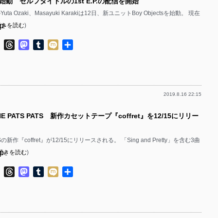
cts始動 セルフタイトルの1st E.P.の配信を開始
のYuta Ozaki、Masayuki Karakiは12日、新ユニットBoy Objectsを始動。 現在
p-
続きを読む
)
p-
ok
ter
Line
Threads
Mastodon
Tumblr
Mixi
共
有
2019.8.16 22:15
p-
E PATS PATS 新作カセットテープ『coffret』を12/15にリリー
p-
ATSの新作『coffret』が12/15にリリースされる。 「Sing and Pretty」を含む3曲
p-
続きを読む
)
p-
ok
ter
Line
Threads
Mastodon
Tumblr
Mixi
共
有
p-