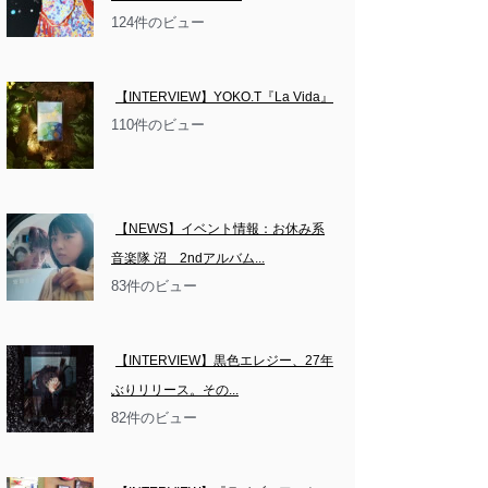
124件のビュー
【INTERVIEW】YOKO.T『La Vida』
110件のビュー
【NEWS】イベント情報：お休み系
音楽隊 沼　2ndアルバム...
83件のビュー
【INTERVIEW】黒色エレジー、27年
ぶりリリース。その...
82件のビュー