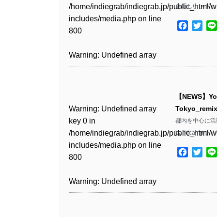
Warning
: Undefined array
includes/media.php
on line
Warning
: Undefined array
/home/indiegrab/indiegrab.jp/public_html/w
る新しいレギュ
/home/indiegrab/indiegrab.jp/public_html/w
key 1 in
811
key 1 in
includes/media.php
on line
Warning
: Undefined array
includes/media.php
on line
Warning
: Undefined array
/home/indiegrab/indiegrab.jp/public_html/w
Facebo
Twit
/home/indiegrab/indiegrab.jp/public_html/w
800
key 1 in
800
key 1 in
includes/media.php
on line
Warning
: Undefined array
includes/media.php
on line
/home/indiegrab/indiegrab.jp/public_html/w
/home/indiegrab/indiegrab.jp/public_html/w
806
key 1 in
806
Warning
: Undefined array
includes/media.php
on line
Warning
: Undefined array
includes/media.php
on line
/home/indiegrab/indiegrab.jp/public_html/w
key 0 in
808
key 0 in
808
Warning
: Undefined array
includes/media.php
on line
Warning
: Undefined array
/home/indiegrab/indiegrab.jp/public_html/w
/home/indiegrab/indiegrab.jp/public_html/w
key 0 in
811
key 0 in
includes/media.php
on line
Warning
: Undefined array
includes/media.php
on line
Warning
: Undefined array
【NEWS】Yo
/home/indiegrab/indiegrab.jp/public_html/w
/home/indiegrab/indiegrab.jp/public_html/w
806
key 0 in
806
key 0 in
Warning
: Undefined array
Tokyo_re
includes/media.php
on line
Warning
: Undefined array
includes/media.php
on line
/home/indiegrab/indiegrab.jp/public_html/w
/home/indiegrab/indiegrab.jp/public_html/w
key 0 in
都内を中心に活動す
808
key 0 in
808
Warning
: Undefined array
includes/media.php
on line
Warning
: Undefined array
includes/media.php
on line
/home/indiegrab/indiegrab.jp/public_html/w
bandcampで
/home/indiegrab/indiegrab.jp/public_html/w
key 1 in
811
key 1 in
811
includes/media.php
on line
Warning
: Undefined array
includes/media.php
on line
Warning
: Undefined array
/home/indiegrab/indiegrab.jp/public_html/w
Facebo
Twit
/home/indiegrab/indiegrab.jp/public_html/w
800
key 1 in
800
key 1 in
includes/media.php
on line
Warning
: Undefined array
includes/media.php
on line
Warning
: Undefined array
/home/indiegrab/indiegrab.jp/public_html/w
/home/indiegrab/indiegrab.jp/public_html/w
806
key 1 in
806
key 1 in
Warning
: Undefined array
includes/media.php
on line
Warning
: Undefined array
includes/media.php
on line
/home/indiegrab/indiegrab.jp/public_html/w
/home/indiegrab/indiegrab.jp/public_html/w
key 0 in
808
key 0 in
808
Warning
: Undefined array
includes/media.php
on line
Warning
: Undefined array
includes/media.php
on line
/home/indiegrab/indiegrab.jp/public_html/w
/home/indiegrab/indiegrab.jp/public_html/w
key 0 in
811
key 0 in
811