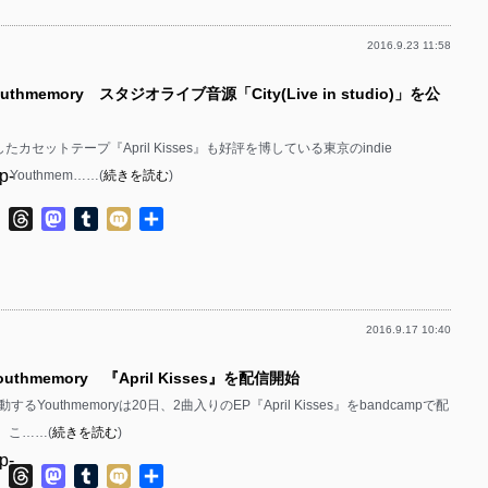
p-
p-
2016.9.23 11:58
p-
p-
p-
uthmemory スタジオライブ音源「City(Live in studio)」を公
p-
p-
p-
p-
p-
カセットテープ『April Kisses』も好評を博している東京のindie
p-
op、Youthmem……(
続きを読む
)
p-
p-
p-
ok
ter
Line
Threads
Mastodon
Tumblr
Mixi
共
p-
p-
有
p-
p-
p-
p-
p-
2016.9.17 10:40
p-
p-
p-
uthmemory 『April Kisses』を配信開始
p-
p-
p-
Youthmemoryは20日、2曲入りのEP『April Kisses』をbandcampで配
p-
p-
。 こ……(
続きを読む
)
p-
p-
p-
p-
ok
ter
Line
Threads
Mastodon
Tumblr
Mixi
共