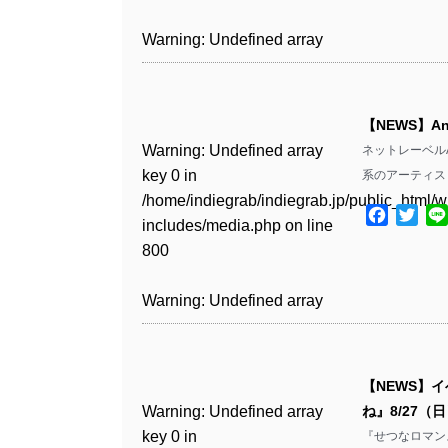
includes/media.php
on line
Warning
: Undefined array
/home/indiegrab/indiegrab.jp/public_html/w
806
key 1 in
Warning
: Undefined array
includes/media.php
on line
Warning
: Undefined array
/home/indiegrab/indiegrab.jp/public_html/w
key 0 in
808
key 0 in
Warning
: Undefined array
includes/media.php
on line
/home/indiegrab/indiegrab.jp/public_html/w
/home/indiegrab/indiegrab.jp/public_html/w
key 0 in
811
includes/media.php
on line
Warning
: Undefined array
includes/media.php
on line
【NEWS】An
/home/indiegrab/indiegrab.jp/public_html/w
806
key 0 in
806
Warning
: Undefined array
ネットレーベルAn
includes/media.php
on line
Warning
: Undefined array
/home/indiegrab/indiegrab.jp/public_html/w
key 0 in
系のアーティス
808
key 0 in
Warning
: Undefined array
includes/media.php
on line
Warning
: Undefined array
/home/indiegrab/indiegrab.jp/public_html/w
/home/indiegrab/indiegrab.jp/public_html/w
key 1 in
Facebo
Twit
811
key 1 in
includes/media.php
on line
Warning
: Undefined array
includes/media.php
on line
/home/indiegrab/indiegrab.jp/public_html/w
/home/indiegrab/indiegrab.jp/public_html/w
800
key 1 in
800
includes/media.php
on line
Warning
: Undefined array
includes/media.php
on line
/home/indiegrab/indiegrab.jp/public_html/w
806
key 1 in
806
Warning
: Undefined array
includes/media.php
on line
Warning
: Undefined array
/home/indiegrab/indiegrab.jp/public_html/w
key 0 in
808
key 0 in
Warning
: Undefined array
includes/media.php
on line
Warning
: Undefined array
/home/indiegrab/indiegrab.jp/public_html/w
/home/indiegrab/indiegrab.jp/public_html/w
key 0 in
811
key 0 in
includes/media.php
on line
Warning
: Undefined array
includes/media.php
on line
【NEWS】
/home/indiegrab/indiegrab.jp/public_html/w
/home/indiegrab/indiegrab.jp/public_html/w
806
key 0 in
806
Warning
: Undefined array
ね』8/27（
includes/media.php
on line
Warning
: Undefined array
includes/media.php
on line
/home/indiegrab/indiegrab.jp/public_html/w
key 0 in
『せつなロマン
808
key 0 in
808