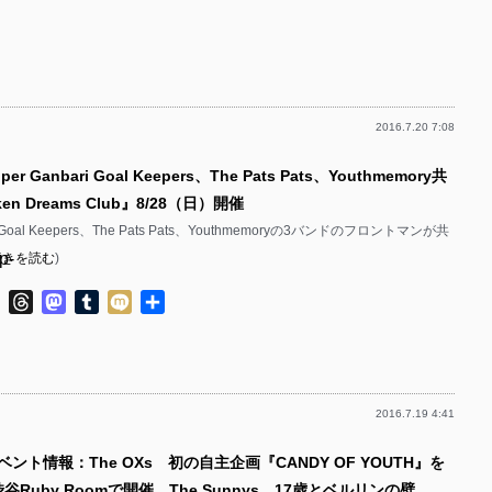
有
p-
p-
p-
p-
p-
p-
p-
p-
p-
2016.7.20 7:08
p-
p-
p-
r Ganbari Goal Keepers、The Pats Pats、Youthmemory共
p-
p-
p-
en Dreams Club』8/28（日）開催
p-
p-
ri Goal Keepers、The Pats Pats、Youthmemoryの3バンドのフロントマンが共
p-
p-
続きを読む
)
p-
p-
p-
p-
ok
ter
Line
Threads
Mastodon
Tumblr
Mixi
共
p-
p-
有
p-
p-
p-
p-
p-
2016.7.19 4:41
p-
p-
p-
p-
ベント情報：The OXs 初の自主企画『CANDY OF YOUTH』を
p-
p-
p-
渋谷Ruby Roomで開催 The Sunnys、17歳とベルリンの壁、