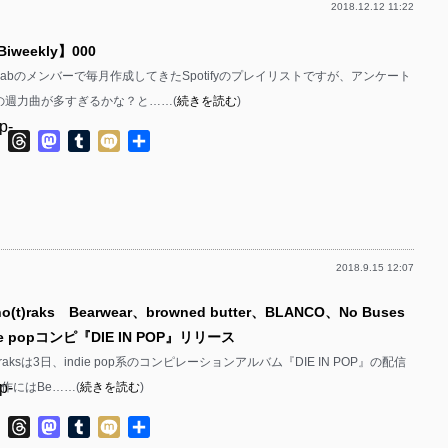
2018.12.12 11:22
p-
 Biweekly】000
p-
egrabのメンバーで毎月作成してきたSpotifyのプレイリストですが、アンケート
p-
の週力曲が多すぎるかな？と……(
続きを読む
)
p-
ok
ter
Line
Threads
Mastodon
Tumblr
Mixi
共
有
p-
p-
p-
2018.9.15 12:07
p-
(t)raks Bearwear、browned butter、BLANCO、No Buses
p-
e popコンピ『DIE IN POP』リリース
p-
t)raksは3日、indie pop系のコンピレーションアルバム『DIE IN POP』の配信
p-
作にはBe……(
続きを読む
)
p-
p-
ok
ter
Line
Threads
Mastodon
Tumblr
Mixi
共