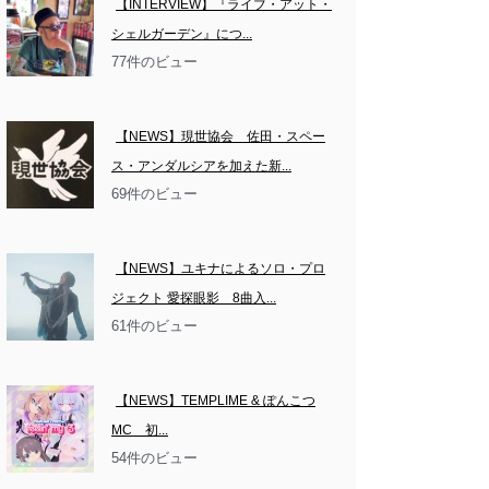
【INTERVIEW】『ライブ・アット・
シェルガーデン』につ...
77件のビュー
【NEWS】現世協会　佐田・スペー
ス・アンダルシアを加えた新...
69件のビュー
【NEWS】ユキナによるソロ・プロ
ジェクト 愛探眼影　8曲入...
61件のビュー
【NEWS】TEMPLIME & ぽんこつ
MC　初...
54件のビュー