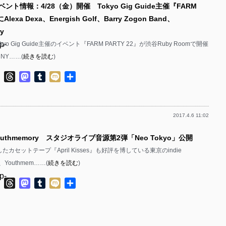
ント情報：4/28（金）開催 Tokyo Gig Guide主催『FARM
p-
p-
Alexa Dexa、Energish Golf、Barry Zogon Band、
p-
p-
y
p-
kyo Gig Guide主催のイベント『FARM PARTY 22』が渋谷Ruby Roomで開催
p-
p-
NY……(
続きを読む
)
p-
p-
ok
ter
Line
Threads
Mastodon
Tumblr
Mixi
共
p-
p-
有
p-
p-
2017.4.6 11:02
p-
p-
p-
outhmemory スタジオライブ音源第2弾「Neo Tokyo」公開
p-
p-
カセットテープ『April Kisses』も好評を博している東京のindie
p-
p-
op、Youthmem……(
続きを読む
)
p-
p-
p-
ok
ter
Line
Threads
Mastodon
Tumblr
Mixi
共
有
p-
p-
p-
p-
p-