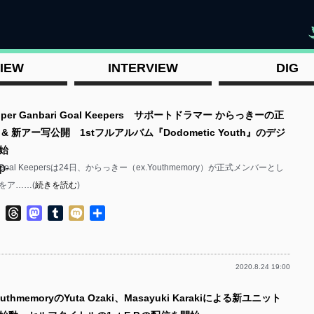
"
IEW
INTERVIEW
DIG
per Ganbari Goal Keepers サポートドラマー からっきーの正
& 新アー写公開 1stフルアルバム『Dodometic Youth』のデジ
始
p-
ari Goal Keepersは24日、からっきー（ex.Youthmemory）が正式メンバーとし
をア……(
続きを読む
)
ok
ter
Line
Threads
Mastodon
Tumblr
Mixi
共
有
2020.8.24 19:00
p-
thmemoryのYuta Ozaki、Masayuki Karakiによる新ユニット