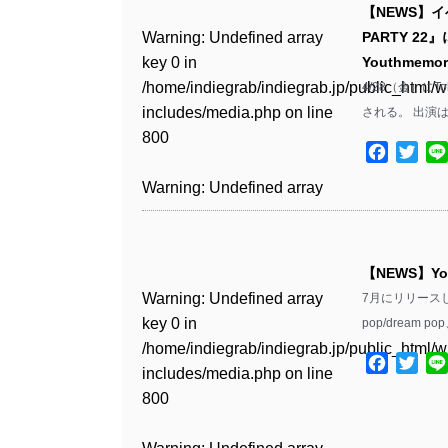
includes/media.php
on line
Warning
: Undefined array
includes/media.php
on line
Warning
: Undefined array
【NEWS】イベ
/home/indiegrab/indiegrab.jp/public_html/w
/home/indiegrab/indiegrab.jp/public_html/w
806
key 0 in
806
key 0 in
Warning
: Undefined array
PARTY 22』に
includes/media.php
on line
Warning
: Undefined array
includes/media.php
on line
Warning
: Undefined array
/home/indiegrab/indiegrab.jp/public_html/w
/home/indiegrab/indiegrab.jp/public_html/w
key 0 in
Youthmemor
808
key 0 in
808
key 0 in
Warning
: Undefined array
includes/media.php
on line
Warning
: Undefined array
includes/media.php
on line
/home/indiegrab/indiegrab.jp/public_html/w
4/28（金）にTo
/home/indiegrab/indiegrab.jp/public_html/w
/home/indiegrab/indiegrab.jp/public_html/w
key 1 in
811
key 1 in
811
includes/media.php
on line
される。 出演は
Warning
: Undefined array
includes/media.php
on line
Warning
: Undefined array
includes/media.php
on line
/home/indiegrab/indiegrab.jp/public_html/w
/home/indiegrab/indiegrab.jp/public_html/w
800
key 1 in
800
key 1 in
800
includes/media.php
on line
Facebo
Twit
Warning
: Undefined array
includes/media.php
on line
Warning
: Undefined array
/home/indiegrab/indiegrab.jp/public_html/w
/home/indiegrab/indiegrab.jp/public_html/w
806
key 1 in
806
key 1 in
Warning
: Undefined array
includes/media.php
on line
Warning
: Undefined array
includes/media.php
on line
Warning
: Undefined array
/home/indiegrab/indiegrab.jp/public_html/w
/home/indiegrab/indiegrab.jp/public_html/w
key 0 in
808
key 0 in
808
key 0 in
Warning
: Undefined array
includes/media.php
on line
Warning
: Undefined array
includes/media.php
on line
/home/indiegrab/indiegrab.jp/public_html/w
/home/indiegrab/indiegrab.jp/public_html/w
/home/indiegrab/indiegrab.jp/public_html/w
key 0 in
811
key 0 in
811
includes/media.php
on line
Warning
: Undefined array
includes/media.php
on line
Warning
: Undefined array
【NEWS】Y
includes/media.php
on line
/home/indiegrab/indiegrab.jp/public_html/w
/home/indiegrab/indiegrab.jp/public_html/w
806
key 0 in
806
key 0 in
Warning
: Undefined array
806
7月にリリースした
includes/media.php
on line
Warning
: Undefined array
includes/media.php
on line
Warning
: Undefined array
/home/indiegrab/indiegrab.jp/public_html/w
/home/indiegrab/indiegrab.jp/public_html/w
key 0 in
pop/dream p
808
key 0 in
808
key 0 in
Warning
: Undefined array
includes/media.php
on line
Warning
: Undefined array
includes/media.php
on line
/home/indiegrab/indiegrab.jp/public_html/w
Warning
: Undefined array
/home/indiegrab/indiegrab.jp/public_html/w
/home/indiegrab/indiegrab.jp/public_html/w
key 1 in
Facebo
Twit
811
key 1 in
811
includes/media.php
on line
key 1 in
Warning
: Undefined array
includes/media.php
on line
Warning
: Undefined array
includes/media.php
on line
/home/indiegrab/indiegrab.jp/public_html/w
/home/indiegrab/indiegrab.jp/public_html/w
800
/home/indiegrab/indiegrab.jp/public_html/w
key 1 in
828
key 1 in
800
includes/media.php
on line
Warning
: Undefined array
includes/media.php
on line
Warning
: Undefined array
includes/media.php
on line
/home/indiegrab/indiegrab.jp/public_html/w
/home/indiegrab/indiegrab.jp/public_html/w
806
key 1 in
806
key 1 in