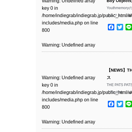
Warning
: Undefined array
Boy Obje
key 0 in
Youthmemory
Warning
: Undefined array
/home/indiegrab/indiegrab.jp/public_html/w
セルフタ……(
key 1 in
includes/media.php
on line
/home/indiegrab/indiegrab.jp/public_html/w
Facebo
Twit
800
includes/media.php
on line
806
Warning
: Undefined array
key 0 in
Warning
: Undefined array
/home/indiegrab/indiegrab.jp/public_html/w
key 0 in
includes/media.php
on line
【NEWS】TH
/home/indiegrab/indiegrab.jp/public_html/w
806
Warning
: Undefined array
ス
includes/media.php
on line
key 0 in
THE PATS P
808
Warning
: Undefined array
/home/indiegrab/indiegrab.jp/public_html/w
にYouthm……(
key 1 in
includes/media.php
on line
Warning
: Undefined array
/home/indiegrab/indiegrab.jp/public_html/w
Facebo
Twit
800
key 1 in
includes/media.php
on line
/home/indiegrab/indiegrab.jp/public_html/w
806
Warning
: Undefined array
includes/media.php
on line
key 0 in
808