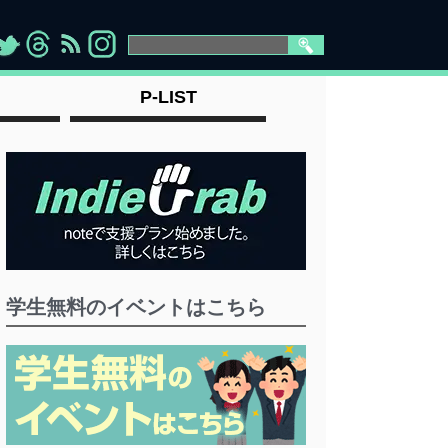
>
">
">
" >
P-LIST
学生無料のイベントはこちら