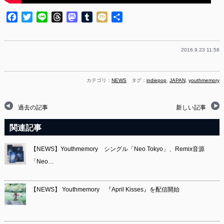
Facebook
Twitter
Line
Threads
Mastodon
Tumblr
Mixi
共
有
2016.9.23 11:58
カテゴリ：
NEWS
タグ：
indiepop
,
JAPAN
,
youthmemory
過去の記事
新しい記事
関連記事
【NEWS】Youthmemory シングル「Neo Tokyo」、Remix音源
「Neo…
【NEWS】 Youthmemory 『April Kisses』を配信開始