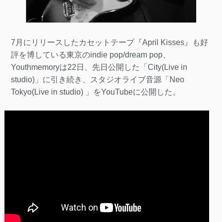
7月にリリースしたカセットテープ『April Kisses』も好
評を博している東京のindie pop/dream pop、
Youthmemoryは22日、先日公開した「City(Live in
studio)」に引き続き、スタジオライブ音源「Neo
Tokyo(Live in studio) 」をYouTubeに公開した。