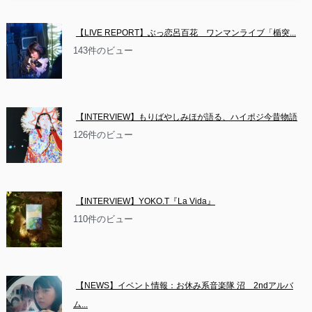
【LIVE REPORT】ぶっ恋呂百花　ワンマンライブ「楯突...
143件のビュー
【INTERVIEW】もりばやしみほが語る、ハイポジ今昔物語
126件のビュー
【INTERVIEW】YOKO.T『La Vida』
110件のビュー
【NEWS】イベント情報：お休み系音楽隊 沼　2ndアルバ
ム...