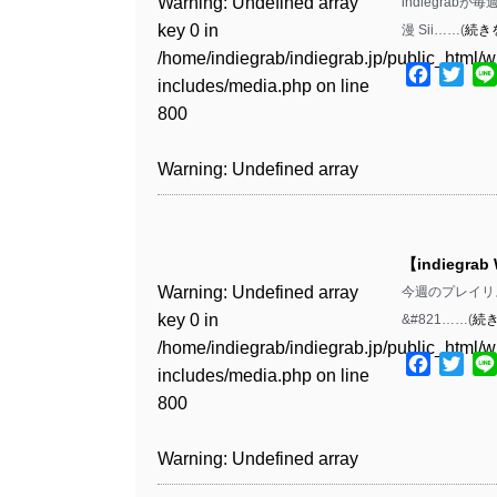
Warning
: Undefined array
indiegrabが
key 0 in
漫 Sii……(
続き
Warning
: Undefined array
/home/indiegrab/indiegrab.jp/public_html/w
key 1 in
Facebo
Twit
includes/media.php
on line
/home/indiegrab/indiegrab.jp/public_html/w
800
includes/media.php
on line
806
Warning
: Undefined array
key 0 in
Warning
: Undefined array
/home/indiegrab/indiegrab.jp/public_html/w
key 0 in
includes/media.php
on line
【indiegrab
/home/indiegrab/indiegrab.jp/public_html/w
806
Warning
: Undefined array
今週のプレイリストで
includes/media.php
on line
key 0 in
&#821……(
続
808
Warning
: Undefined array
/home/indiegrab/indiegrab.jp/public_html/w
key 1 in
Facebo
Twit
includes/media.php
on line
Warning
: Undefined array
/home/indiegrab/indiegrab.jp/public_html/w
800
key 1 in
includes/media.php
on line
/home/indiegrab/indiegrab.jp/public_html/w
806
Warning
: Undefined array
includes/media.php
on line
key 0 in
808