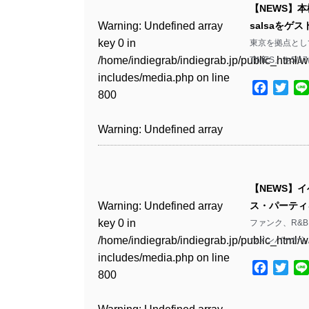
includes/media.php
on line
Warning
: Undefined array
includes/media.php
on line
Warning
: Undefined array
【NEWS】本
/home/indiegrab/indiegrab.jp/public_html/w
/home/indiegrab/indiegrab.jp/public_html/w
806
key 0 in
806
key 0 in
Warning
: Undefined array
salsaを
includes/media.php
on line
Warning
: Undefined array
includes/media.php
on line
/home/indiegrab/indiegrab.jp/public_html/w
/home/indiegrab/indiegrab.jp/public_html/w
key 0 in
東京を拠点とし
808
key 0 in
808
Warning
: Undefined array
includes/media.php
on line
Warning
: Undefined array
includes/media.php
on line
/home/indiegrab/indiegrab.jp/public_html/w
TIMES』を5
/home/indiegrab/indiegrab.jp/public_html/w
key 1 in
811
key 1 in
811
includes/media.php
on line
Warning
: Undefined array
includes/media.php
on line
Warning
: Undefined array
/home/indiegrab/indiegrab.jp/public_html/w
Facebo
Twit
/home/indiegrab/indiegrab.jp/public_html/w
800
key 1 in
800
key 1 in
includes/media.php
on line
Warning
: Undefined array
includes/media.php
on line
Warning
: Undefined array
/home/indiegrab/indiegrab.jp/public_html/w
/home/indiegrab/indiegrab.jp/public_html/w
806
key 1 in
806
key 1 in
Warning
: Undefined array
includes/media.php
on line
Warning
: Undefined array
includes/media.php
on line
/home/indiegrab/indiegrab.jp/public_html/w
/home/indiegrab/indiegrab.jp/public_html/w
key 0 in
808
key 0 in
808
Warning
: Undefined array
includes/media.php
on line
Warning
: Undefined array
includes/media.php
on line
/home/indiegrab/indiegrab.jp/public_html/w
/home/indiegrab/indiegrab.jp/public_html/w
key 0 in
811
key 0 in
811
includes/media.php
on line
Warning
: Undefined array
includes/media.php
on line
Warning
: Undefined array
【NEWS】イ
/home/indiegrab/indiegrab.jp/public_html/w
/home/indiegrab/indiegrab.jp/public_html/w
806
key 0 in
806
key 0 in
Warning
: Undefined array
ス・パーティを
includes/media.php
on line
Warning
: Undefined array
includes/media.php
on line
Warning
: Undefined array
/home/indiegrab/indiegrab.jp/public_html/w
/home/indiegrab/indiegrab.jp/public_html/w
key 0 in
ファンク、R&
808
key 0 in
808
key 0 in
Warning
: Undefined array
includes/media.php
on line
Warning
: Undefined array
includes/media.php
on line
/home/indiegrab/indiegrab.jp/public_html/w
つメンバーから
/home/indiegrab/indiegrab.jp/public_html/w
/home/indiegrab/indiegrab.jp/public_html/w
key 1 in
811
key 1 in
811
includes/media.php
on line
Warning
: Undefined array
includes/media.php
on line
Warning
: Undefined array
includes/media.php
on line
/home/indiegrab/indiegrab.jp/public_html/w
Facebo
Twit
/home/indiegrab/indiegrab.jp/public_html/w
800
key 1 in
800
key 1 in
828
includes/media.php
on line
Warning
: Undefined array
includes/media.php
on line
Warning
: Undefined array
/home/indiegrab/indiegrab.jp/public_html/w
/home/indiegrab/indiegrab.jp/public_html/w
806
key 1 in
806
key 1 in