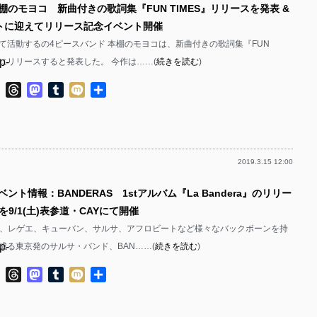
棚のモヨコ 新曲付きの歌詞集『FUN TIMES』リリースを発表 &
p-
p-
ゲストに迎えてリリース記念イベント開催
p-
p-
て活動するの4ピースバンド 本棚のモヨコは、新曲付きの歌詞集『FUN
p-
/17にリリースすると発表した。 今作は……(
続きを読む
)
p-
p-
ok
ter
Line
Threads
Mastodon
Tumblr
Mixi
共
p-
有
p-
p-
p-
p-
2019.3.15 12:00
p-
p-
ベント情報：BANDERAS 1stアルバム『La Bandera』のリリー
p-
p-
9/1(土)表参道・CAYにて開催
p-
p-
B、レゲエ、キューバン、サルサ、アフロビートなど様々なバックボーンを持
p-
成る東京発のサルサ・バンド、BAN……(
続きを読む
)
p-
p-
p-
ok
ter
Line
Threads
Mastodon
Tumblr
Mixi
共
p-
有
p-
p-