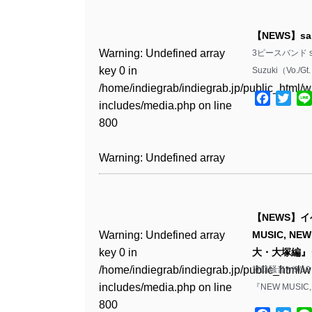
Warning
: Undefined array
/home/indiegrab/indiegrab.jp/public_html/w
key 0 in
includes/media.php
on line
Warning
: Undefined array
【NEWS】s
/home/indiegrab/indiegrab.jp/public_html/w
806
key 0 in
Warning
: Undefined array
3ピースバンド s
includes/media.php
on line
/home/indiegrab/indiegrab.jp/public_html/w
key 0 in
Suzuki（Vo./G
808
Warning
: Undefined array
includes/media.php
on line
/home/indiegrab/indiegrab.jp/public_html/w
key 1 in
Facebo
Twit
811
includes/media.php
on line
Warning
: Undefined array
/home/indiegrab/indiegrab.jp/public_html/w
800
key 1 in
includes/media.php
on line
Warning
: Undefined array
/home/indiegrab/indiegrab.jp/public_html/w
806
key 1 in
Warning
: Undefined array
includes/media.php
on line
/home/indiegrab/indiegrab.jp/public_html/w
key 0 in
808
Warning
: Undefined array
includes/media.php
on line
/home/indiegrab/indiegrab.jp/public_html/w
key 0 in
811
includes/media.php
on line
Warning
: Undefined array
【NEWS】
/home/indiegrab/indiegrab.jp/public_html/w
806
key 0 in
Warning
: Undefined array
MUSIC, N
includes/media.php
on line
Warning
: Undefined array
/home/indiegrab/indiegrab.jp/public_html/w
key 0 in
大・大塚編』
808
key 0 in
Warning
: Undefined array
includes/media.php
on line
/home/indiegrab/indiegrab.jp/public_html/w
笹口騒音が9/19
/home/indiegrab/indiegrab.jp/public_html/w
key 1 in
811
includes/media.php
on line
『NEW MUSIC,
Warning
: Undefined array
includes/media.php
on line
/home/indiegrab/indiegrab.jp/public_html/w
800
key 1 in
75