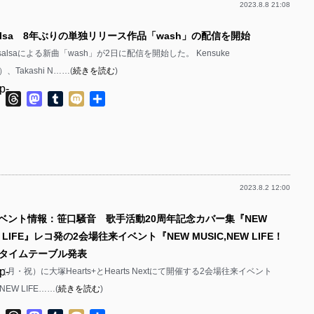
2023.8.8 21:08
p-
alsa 8年ぶりの単独リリース作品「wash」の配信を開始
p-
alsaによる新曲「wash」が2日に配信を開始した。 Kensuke
p-
t.）、Takashi N……(
続きを読む
)
p-
ok
ter
Line
Threads
Mastodon
Tumblr
Mixi
共
有
p-
p-
p-
2023.8.2 12:00
p-
イベント情報：笹口騒音 歌手活動20周年記念カバー集『NEW
p-
EW LIFE』レコ発の2会場往来イベント『NEW MUSIC,NEW LIFE！
p-
タイムテーブル発表
p-
（月・祝）に大塚Hearts+とHearts Nextにて開催する2会場往来イベント
p-
NEW LIFE……(
続きを読む
)
p-