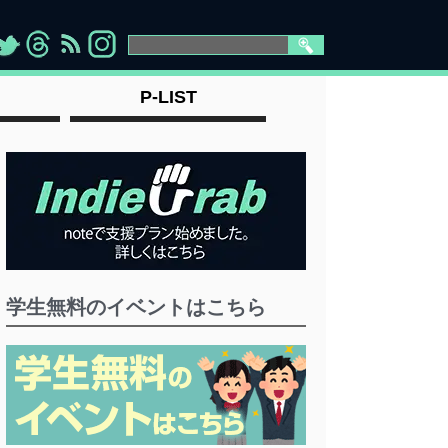
>
">
">
" >
P-LIST
学生無料のイベントはこちら