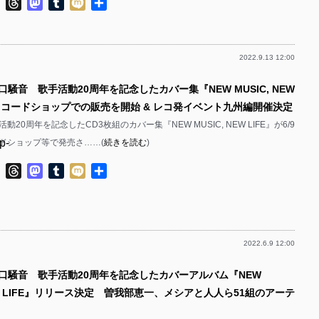
ok
ter
Line
Threads
Mastodon
Tumblr
Mixi
共
p-
有
p-
2022.9.13 12:00
p-
p-
口騒音 歌手活動20周年を記念したカバー集『NEW MUSIC, NEW
p-
国レコードショップでの販売を開始 & レコ発イベント九州編開催決定
p-
20周年を記念したCD3枚組のカバー集『NEW MUSIC, NEW LIFE』が6/9
p-
ドショップ等で発売さ……(
続きを読む
)
p-
p-
ok
ter
Line
Threads
Mastodon
Tumblr
Mixi
共
有
p-
p-
2022.6.9 12:00
p-
p-
笹口騒音 歌手活動20周年を記念したカバーアルバム『NEW
p-
NEW LIFE』リリース決定 曽我部恵一、メシアと人人ら51組のアーテ
p-