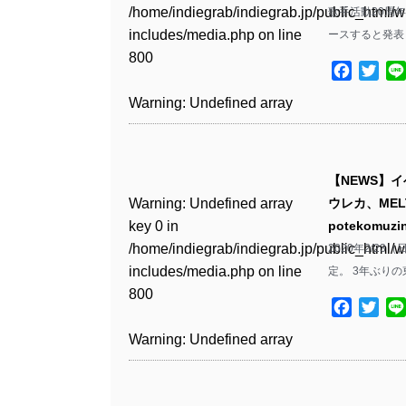
Warning
: Undefined array
includes/media.php
on line
Warning
: Undefined array
/home/indiegrab/indiegrab.jp/public_html/w
歌手活動20周
/home/indiegrab/indiegrab.jp/public_html/w
key 1 in
811
key 1 in
includes/media.php
on line
ースすると発表
Warning
: Undefined array
includes/media.php
on line
/home/indiegrab/indiegrab.jp/public_html/w
/home/indiegrab/indiegrab.jp/public_html/w
800
key 1 in
800
includes/media.php
on line
Facebo
Twit
Warning
: Undefined array
includes/media.php
on line
/home/indiegrab/indiegrab.jp/public_html/w
806
key 1 in
806
Warning
: Undefined array
includes/media.php
on line
Warning
: Undefined array
/home/indiegrab/indiegrab.jp/public_html/w
key 0 in
808
key 0 in
Warning
: Undefined array
includes/media.php
on line
Warning
: Undefined array
/home/indiegrab/indiegrab.jp/public_html/w
/home/indiegrab/indiegrab.jp/public_html/w
key 0 in
811
key 0 in
includes/media.php
on line
Warning
: Undefined array
includes/media.php
on line
【NEWS】イベ
/home/indiegrab/indiegrab.jp/public_html/w
/home/indiegrab/indiegrab.jp/public_html/w
806
key 0 in
806
Warning
: Undefined array
ウレカ、MEL
includes/media.php
on line
Warning
: Undefined array
includes/media.php
on line
/home/indiegrab/indiegrab.jp/public_html/w
key 0 in
potekomuzi
808
key 0 in
808
Warning
: Undefined array
includes/media.php
on line
Warning
: Undefined array
/home/indiegrab/indiegrab.jp/public_html/w
2020年2/23
/home/indiegrab/indiegrab.jp/public_html/w
key 1 in
811
key 1 in
includes/media.php
on line
定。 3年ぶり
Warning
: Undefined array
includes/media.php
on line
Warning
: Undefined array
/home/indiegrab/indiegrab.jp/public_html/w
/home/indiegrab/indiegrab.jp/public_html/w
800
key 1 in
800
key 1 in
includes/media.php
on line
Facebo
Twit
Warning
: Undefined array
includes/media.php
on line
/home/indiegrab/indiegrab.jp/public_html/w
/home/indiegrab/indiegrab.jp/public_html/w
806
key 1 in
806
Warning
: Undefined array
includes/media.php
on line
Warning
: Undefined array
includes/media.php
on line
/home/indiegrab/indiegrab.jp/public_html/w
key 0 in
808
key 0 in
808
Warning
: Undefined array
includes/media.php
on line
Warning
: Undefined array
/home/indiegrab/indiegrab.jp/public_html/w
/home/indiegrab/indiegrab.jp/public_html/w
key 0 in
811
key 0 in