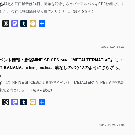
p-
年を迎える笹口騒音は24日、周年を記念するカバーアルバムをCD3枚組でリリ
p-
した。 今作は笹口騒音が人前でオリジナ……(
続きを読む
)
p-
p-
ok
ter
Line
Threads
Mastodon
Tumblr
Mixi
共
p-
有
p-
2022.4.24 14:25
p-
p-
ント情報：新宿NINE SPICES pre.『METALTERNATIVE』にユ
p-
p-
T-BANANA、otori、salsa、底なしのバケツのようにざらざら、
p-
n
p-
（日）に新宿NINE SPICESによる主催イベント『METALTERNATIVE』が開催決
p-
の東京公演となる……(
続きを読む
)
p-
p-
ok
ter
Line
Threads
Mastodon
Tumblr
Mixi
共
p-
p-
有
p-
2019.12.20 21:00
p-
p-