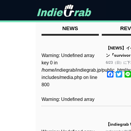
NEWS
REV
【NEWS】
Warning
: Undefined array
ン『survivor
key 0 in
6/23（日）に下北沢L
/home/indiegrab/indiegrab.jp/public_html/w
Facebo
Twit
includes/media.php
on line
800
Warning
: Undefined array
key 0 in
/home/indiegrab/indiegrab.jp/public_html/w
includes/media.php
on line
【indiegrab
806