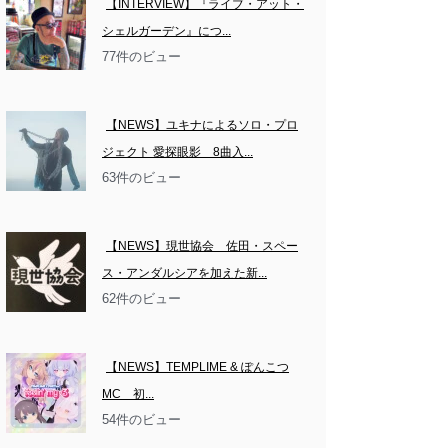
【INTERVIEW】『ライブ・アット・
シェルガーデン』につ...
77件のビュー
【NEWS】ユキナによるソロ・プロ
ジェクト 愛探眼影　8曲入...
63件のビュー
【NEWS】現世協会　佐田・スペー
ス・アンダルシアを加えた新...
62件のビュー
【NEWS】TEMPLIME & ぽんこつ
MC　初...
54件のビュー