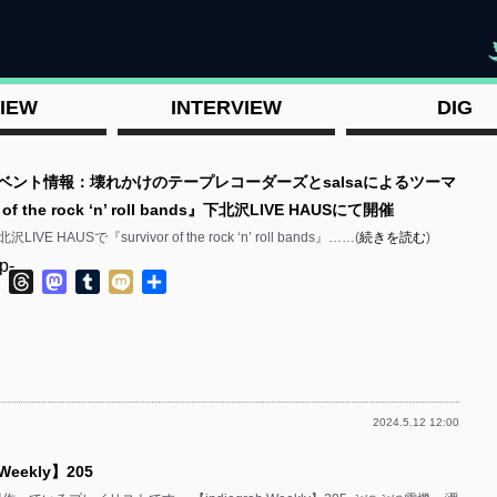
"
IEW
INTERVIEW
DIG
イベント情報：壊れかけのテープレコーダーズとsalsaによるツーマ
 of the rock ‘n’ roll bands』下北沢LIVE HAUSにて開催
IVE HAUSで『survivor of the rock ‘n’ roll bands』……(
続きを読む
)
p-
ok
ter
Line
Threads
Mastodon
Tumblr
Mixi
共
有
2024.5.12 12:00
p-
 Weekly】205