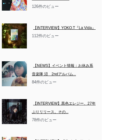
126件のビュー
【INTERVIEW】YOKO.T『La Vida』
112件のビュー
【NEWS】イベント情報：お休み系
音楽隊 沼　2ndアルバム...
84件のビュー
【INTERVIEW】黒色エレジー、27年
ぶりリリース。その...
78件のビュー