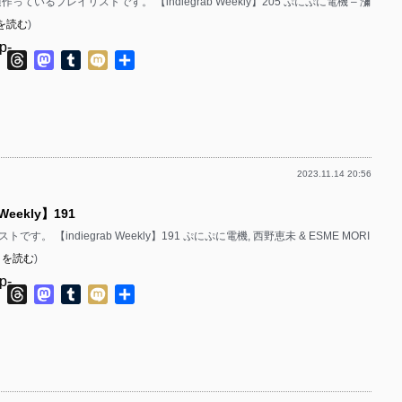
毎週作っているプレイリストです。 【indiegrab Weekly】205 ぷにぷに電機 – 瀰
を読む
)
p-
ok
ter
Line
Threads
Mastodon
Tumblr
Mixi
共
有
p-
2023.11.14 20:56
p-
 Weekly】191
p-
す。 【indiegrab Weekly】191 ぷにぷに電機, 西野恵未 & ESME MORI
きを読む
)
p-
ok
ter
Line
Threads
Mastodon
Tumblr
Mixi
共
有
p-
p-