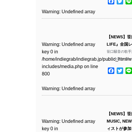
includes/media.php
on line
Facebo
Twit
Warning
: Undefined array
/home/indiegrab/indiegrab.jp/public_html/w
806
key 1 in
Warning
: Undefined array
includes/media.php
on line
Warning
: Undefined array
/home/indiegrab/indiegrab.jp/public_html/w
key 0 in
808
key 1 in
Warning
: Undefined array
includes/media.php
on line
/home/indiegrab/indiegrab.jp/public_html/w
/home/indiegrab/indiegrab.jp/public_html/w
key 0 in
811
includes/media.php
on line
Warning
: Undefined array
includes/media.php
on line
【NEWS】笹
/home/indiegrab/indiegrab.jp/public_html/w
806
key 0 in
76
Warning
: Undefined array
LIFE』全
includes/media.php
on line
Warning
: Undefined array
/home/indiegrab/indiegrab.jp/public_html/w
key 0 in
笹口騒音の歌手活動
808
key 0 in
Warning
: Undefined array
includes/media.php
on line
/home/indiegrab/indiegrab.jp/public_html/w
より全国レコー
/home/indiegrab/indiegrab.jp/public_html/w
key 1 in
811
includes/media.php
on line
Warning
: Undefined array
includes/media.php
on line
/home/indiegrab/indiegrab.jp/public_html/w
Facebo
Twit
800
key 1 in
800
includes/media.php
on line
Warning
: Undefined array
/home/indiegrab/indiegrab.jp/public_html/w
806
key 1 in
Warning
: Undefined array
includes/media.php
on line
Warning
: Undefined array
/home/indiegrab/indiegrab.jp/public_html/w
key 0 in
808
key 0 in
Warning
: Undefined array
includes/media.php
on line
/home/indiegrab/indiegrab.jp/public_html/w
/home/indiegrab/indiegrab.jp/public_html/w
key 0 in
811
includes/media.php
on line
Warning
: Undefined array
includes/media.php
on line
【NEWS】
/home/indiegrab/indiegrab.jp/public_html/w
806
key 0 in
806
Warning
: Undefined array
MUSIC, 
includes/media.php
on line
Warning
: Undefined array
/home/indiegrab/indiegrab.jp/public_html/w
key 0 in
ィストが参加
808
key 0 in