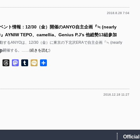
p-
p-
2018.8.28 7:04
p-
p-
p-
ベント情報：12/30（金）開催のANYO自主企画『≒ (nearly
p-
p-
.10』AYNIW TEPO、camellia、Genius P.J’s 他総勢13組参加
p-
p-
するANYOは、12/30（金）に東京の下北沢ERAで自主企画『≒ (nearly
p-
.10』を開催する。……(
続きを読む
)
p-
p-
p-
ok
ter
Line
Threads
Mastodon
Tumblr
Mixi
共
p-
p-
有
p-
p-
p-
p-
2016.12.18 11:27
p-
p-
p-
p-
p-
p-
p-
p-
p-
p-
Officia