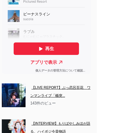
【LIVE REPORT】ぶっ恋呂百花　ワ
ンマンライブ「楯突...
143件のビュー
【INTERVIEW】もりばやしみほが語
る、ハイポジ今昔物語