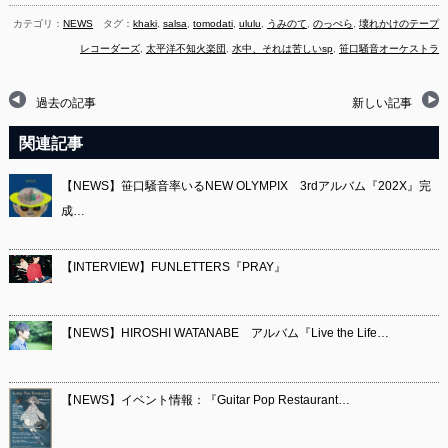
カテゴリ：
NEWS
タグ：
khaki
,
salsa
,
tomodati
,
ululu
,
うみのて
,
のっぺら
,
壊れかけのテープ
レコーダーズ
,
太平洋不知火楽団
,
水中、それは苦しいsp
,
笹口騒音オーケストラ
過去の記事
新しい記事
関連記事
【NEWS】笹口騒音率いるNEW OLYMPIX 3rdアルバム『202X』完
成…
【INTERVIEW】FUNLETTERS『PRAY』
【NEWS】HIROSHI WATANABE アルバム『Live the Life…
【NEWS】イベント情報：『Guitar Pop Restaurant…