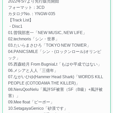
2022年5/7より先行販売開始
フォーマット：3CD
カタログNo.：YNGW-035
【Track List】
・Disc1
01.曽我部恵一「NEW MUSIC, NEW LIFE」
02.techmoris「シン・世界」
03.たいらまさひろ「TOKYO NEW TOWER」
04.PANICSMILE「シン・(ロックンロール)オリンピ
ック」
05.西森睦月 From BugniaLt「もはや平成ではない」
06.メシアと人人「三億年」
07.ながいひゆ(Hammer Head Shark)「WORDS KILL
PEOPLE (COTODAMA THE KILLER)」
08.NeruQooNelu「風評SF被害（SF（B級）+風評被
害）」
09.Mee float「ピーポー」
10.SetagayaGenico「砂漠です」