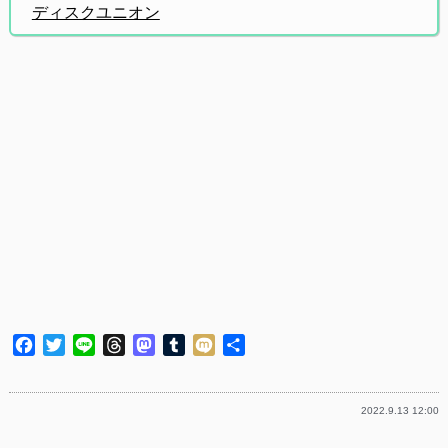
ディスクユニオン
Facebook
Twitter
Line
Threads
Mastodon
Tumblr
Mixi
共
有
2022.9.13 12:00