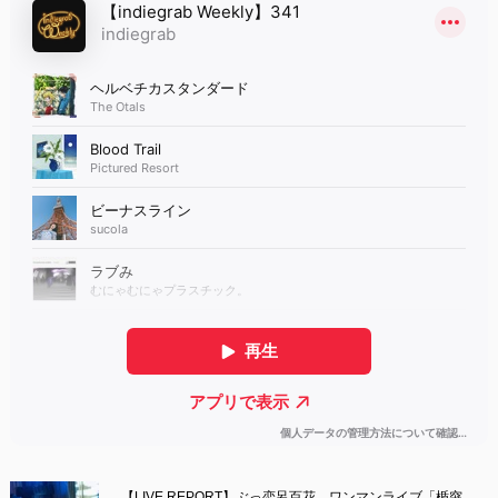
【LIVE REPORT】ぶっ恋呂百花　ワンマンライブ「楯突...