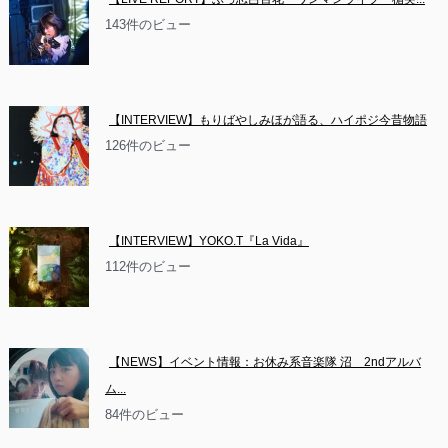
143件のビュー
【INTERVIEW】もりばやしみほが語る、ハイポジ今昔物語
126件のビュー
【INTERVIEW】YOKO.T『La Vida』
112件のビュー
【NEWS】イベント情報：お休み系音楽隊 沼　2ndアルバ
ム...
84件のビュー