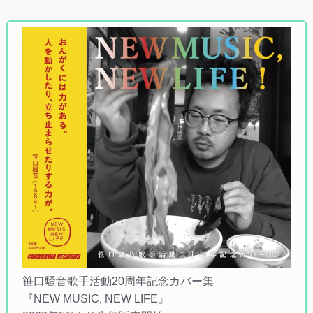
笹口騒音歌手活動20周年記念カバー集
『NEW MUSIC, NEW LIFE』