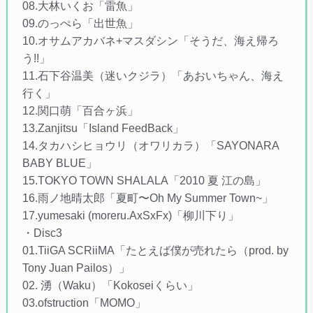
08.大林いくお「雷魚」
09.のっぺら「出世魚」
10.オサムアカバネ+マスダシン「そうだ、海え帰ろ
う!!」
11.石下谷温美（迷いクジラ）「あおいちゃん、海え
行く」
12.関口萌「百合ヶ浜」
13.Zanjitsu「Island FeedBack」
14.タカハシヒョウリ（オワリカラ）「SAYONARA
BABY BLUE」
15.TOKYO TOWN SHALALA「2010 夏 江の島」
16.雨ノ地晴太郎「夏町〜Oh My Summer Town~」
17.yumesaki (moreru.AxSxFx)「柳川下り」
・Disc3
01.TiiGA SCRiiMA「たとえば僕が売れたら（prod. by
Tony Juan Pailos）」
02. 湧（Waku）「Kokoseiくらい」
03.ofstruction「MOMO」