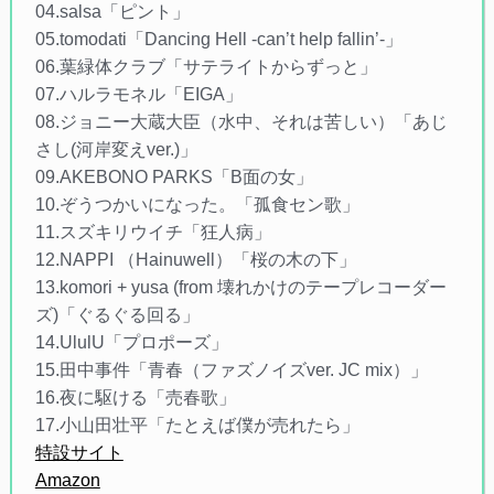
04.salsa「ピント」
05.tomodati「Dancing Hell -can’t help fallin’-」
06.葉緑体クラブ「サテライトからずっと」
07.ハルラモネル「EIGA」
08.ジョニー大蔵大臣（水中、それは苦しい）「あじ
さし(河岸変えver.)」
09.AKEBONO PARKS「B面の女」
10.ぞうつかいになった。「孤食セン歌」
11.スズキリウイチ「狂人病」
12.NAPPI （Hainuwell）「桜の木の下」
13.komori + yusa (from 壊れかけのテープレコーダー
ズ)「ぐるぐる回る」
14.UlulU「プロポーズ」
15.田中事件「青春（ファズノイズver. JC mix）」
16.夜に駆ける「売春歌」
17.小山田壮平「たとえば僕が売れたら」
特設サイト
Amazon