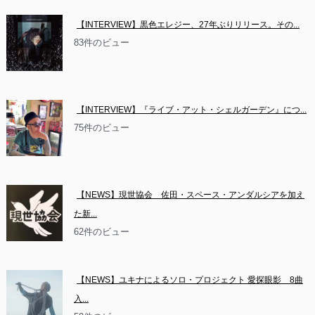
【INTERVIEW】黒色エレジー、27年ぶりリリース。その...
83件のビュー
【INTERVIEW】『ライブ・アット・シェルガーデン』につ...
75件のビュー
【NEWS】現世協会　佐田・スペース・アンダルシアを加え
た新...
62件のビュー
【NEWS】ユキナによるソロ・プロジェクト 愛探眼影　8曲
入...