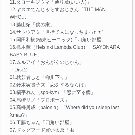
11.タローキジウマ「通り魔(いい人)」
12.ヤスエでんじゃらすおじさん「THE MAN
WHO…」
13.藤山拓「僕の家」
14.サトウアミ「世捨て人になっちまっただ」
15.岡田和樹(極東ピーコック)「四角い部屋」
16.橋本薫（Helsinki Lambda Club）「SAYONARA
BABY BLUE」
17.ムルアイ「おんがくのじかん」
・Disc2
01.枕芸者しと「柳川下り」
02.鈴木実貴子ズ「恋をするならば」
03.槇平れん（spo-kyz）「恋に至る病」
04.尾崎リノ「プロポーズ」
05.高橋勇成（paionia）「Where did you sleep last
Xmas?」
06.工藤ちゃん「四角い部屋」
07.ドッグフード買い太郎「虫」