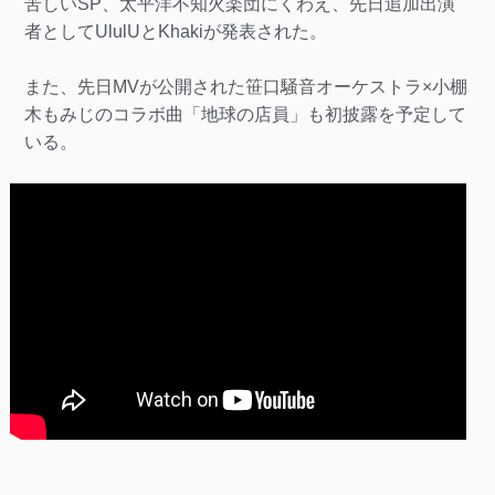
苦しいSP、太平洋不知火楽団にくわえ、先日追加出演
者としてUlulUとKhakiが発表された。
また、先日MVが公開された笹口騒音オーケストラ×小棚
木もみじのコラボ曲「地球の店員」も初披露を予定して
いる。