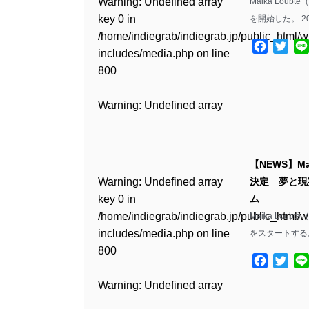
Warning
: Undefined array
Maika Lou
key 0 in
を開始した。 20
Warning
: Undefined array
/home/indiegrab/indiegrab.jp/public_html/w
key 1 in
Facebo
Twit
includes/media.php
on line
/home/indiegrab/indiegrab.jp/public_html/w
800
includes/media.php
on line
806
Warning
: Undefined array
key 0 in
Warning
: Undefined array
/home/indiegrab/indiegrab.jp/public_html/w
key 0 in
includes/media.php
on line
【NEWS】Ma
/home/indiegrab/indiegrab.jp/public_html/w
806
Warning
: Undefined array
決定 夢と現
includes/media.php
on line
key 0 in
ム
808
Warning
: Undefined array
/home/indiegrab/indiegrab.jp/public_html/w
Maika Lou
key 1 in
includes/media.php
on line
をスタートする。
Warning
: Undefined array
/home/indiegrab/indiegrab.jp/public_html/w
800
key 1 in
includes/media.php
on line
Facebo
Twit
/home/indiegrab/indiegrab.jp/public_html/w
806
Warning
: Undefined array
includes/media.php
on line
key 0 in
808