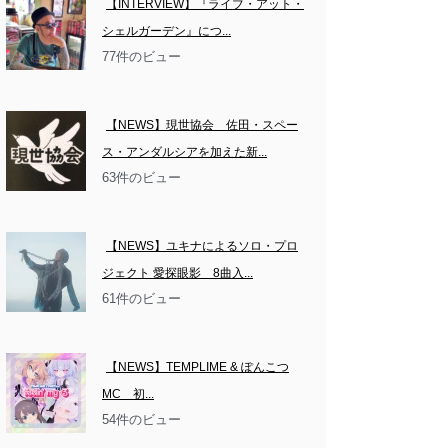
【INTERVIEW】『ライブ・アット・
シェルガーデン』につ...
77件のビュー
【NEWS】現世協会　佐田・スペー
ス・アンダルシアを加えた新...
63件のビュー
【NEWS】ユキナによるソロ・プロ
ジェクト 愛探眼影　8曲入...
61件のビュー
【NEWS】TEMPLIME & ぽんこつ
MC　初...
54件のビュー