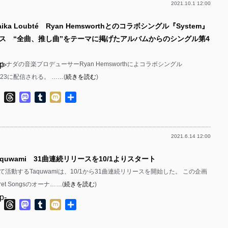
2021.10.1 12:00
p-
ika Loubté Ryan Hemsworthとのコラボシングル『System』
p-
リース “全曲、推し曲”をテーマに掲げたアルバムからのシングル第4
p-
p-
btéとカナダの音楽プロデューサーRyan Hemsworthによコラボシングル
6/23に配信される。 ……(
続きを読む
)
p-
ok
ter
Line
Threads
Mastodon
Tumblr
Mixi
共
p-
有
p-
2021.6.14 12:00
p-
aquwami 31曲連続リリースを10/1よりスタート
p-
活動するTaquwamiは、10/1から31曲連続リリースを開始した。 この企画
p-
et Songsのオーナ……(
続きを読む
)
p-
p-
ok
ter
Line
Threads
Mastodon
Tumblr
Mixi
共
有
p-