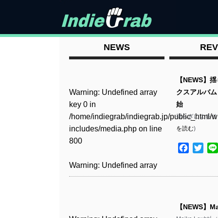
NEWS
REV
【NEWS】揺らぎ
Warning
: Undefined array
クスアルバムリ
key 0 in
始
/home/indiegrab/indiegrab.jp/public_html/w
揺らぎによるリミックスア
includes/media.php
on line
を読む
)
800
Facebo
Twit
Warning
: Undefined array
key 0 in
/home/indiegrab/indiegrab.jp/public_html/w
includes/media.php
on line
【NEWS】Ma
806