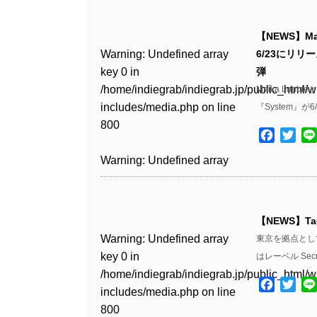
Warning
: Undefined array
/home/indiegrab/indiegrab.jp/public_html/w
key 0 in
includes/media.php
on line
Warning
: Undefined array
【NEWS】Ma
/home/indiegrab/indiegrab.jp/public_html/w
806
key 0 in
Warning
: Undefined array
6/23にリ
includes/media.php
on line
/home/indiegrab/indiegrab.jp/public_html/w
key 0 in
弾
808
Warning
: Undefined array
includes/media.php
on line
/home/indiegrab/indiegrab.jp/public_html/w
Maika Lou
key 1 in
811
includes/media.php
on line
『System』が
Warning
: Undefined array
/home/indiegrab/indiegrab.jp/public_html/w
800
key 1 in
includes/media.php
on line
Facebo
Twit
Warning
: Undefined array
/home/indiegrab/indiegrab.jp/public_html/w
806
key 1 in
Warning
: Undefined array
includes/media.php
on line
/home/indiegrab/indiegrab.jp/public_html/w
key 0 in
808
Warning
: Undefined array
includes/media.php
on line
/home/indiegrab/indiegrab.jp/public_html/w
key 0 in
811
includes/media.php
on line
Warning
: Undefined array
【NEWS】T
/home/indiegrab/indiegrab.jp/public_html/w
806
key 0 in
Warning
: Undefined array
東京を拠点として
includes/media.php
on line
Warning
: Undefined array
/home/indiegrab/indiegrab.jp/public_html/w
key 0 in
はレーベル Secr
808
key 0 in
Warning
: Undefined array
includes/media.php
on line
/home/indiegrab/indiegrab.jp/public_html/w
/home/indiegrab/indiegrab.jp/public_html/w
key 1 in
Facebo
Twit
811
includes/media.php
on line
Warning
: Undefined array
includes/media.php
on line
/home/indiegrab/indiegrab.jp/public_html/w
800
key 1 in
800