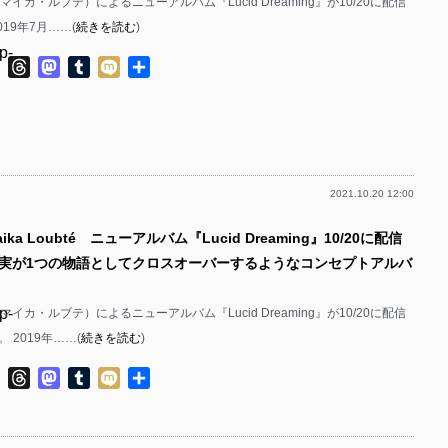
bté（マイカ・ルブテ）によるニューアルバム『Lucid Dreaming』が10/20に配信
19年7月……(
続きを読む
)
p-
ok
ter
Line
Threads
Mastodon
Tumblr
Mixi
共
有
p-
2021.10.20 12:00
p-
ika Loubté ニューアルバム『Lucid Dreaming』10/20に配信
p-
実が1つの物語としてクロスオーバーするようなコンセプトアルバ
p-
bté（マイカ・ルブテ）によるニューアルバム『Lucid Dreaming』が10/20に配信
 2019年……(
続きを読む
)
p-
ok
ter
Line
Threads
Mastodon
Tumblr
Mixi
共
p-
有