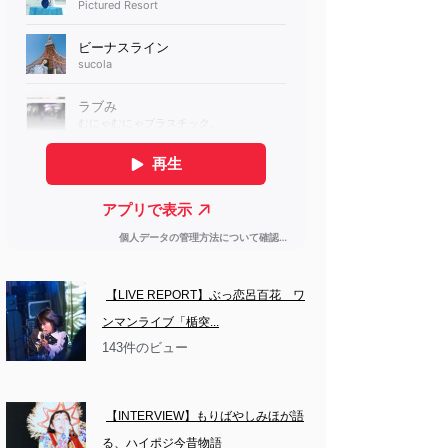
【LIVE REPORT】ぶっ恋呂百花　ワ
ンマンライブ「楯突...
143件のビュー
【INTERVIEW】もりばやしみほが語
る、ハイポジ今昔物語