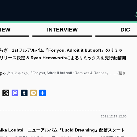
"
IEW
INTERVIEW
DIG
 1stフルアルバム『For you, Adroit it but soft』のリミッ
リース決定 & Ryan Hemsworthによるリミックスを先行配信開
p-
ルバム『For you, Adroit it but soft : Remixes & Rarities』……(
続き
ok
ter
Line
Threads
Mastodon
Tumblr
Mixi
共
有
2021.12.17 12:00
p-
ika Loubté ニューアルバム『Lucid Dreaming』配信スタート