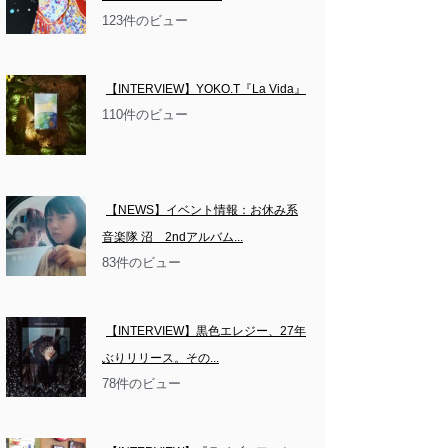
123件のビュー
【INTERVIEW】YOKO.T『La Vida』
110件のビュー
【NEWS】イベント情報：お休み系
音楽隊 沼　2ndアルバム...
83件のビュー
【INTERVIEW】黒色エレジー、27年
ぶりリリース。その...
78件のビュー