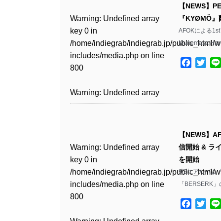
includes/media.php
on line
Warning
: Undefined array
includes/media.php
on line
Warning
: Undefined array
【NEWS】PE
/home/indiegrab/indiegrab.jp/public_html/w
806
key 0 in
806
key 0 in
Warning
: Undefined array
『KYØMÖ
includes/media.php
on line
Warning
: Undefined array
/home/indiegrab/indiegrab.jp/public_html/w
/home/indiegrab/indiegrab.jp/public_html/w
key 0 in
AFOKによる1
808
key 0 in
Warning
: Undefined array
includes/media.php
on line
Warning
: Undefined array
includes/media.php
on line
/home/indiegrab/indiegrab.jp/public_html/w
Munemasa Ha
/home/indiegrab/indiegrab.jp/public_html/w
key 1 in
811
key 1 in
811
includes/media.php
on line
Warning
: Undefined array
includes/media.php
on line
/home/indiegrab/indiegrab.jp/public_html/w
Facebo
Twit
/home/indiegrab/indiegrab.jp/public_html/w
800
key 1 in
800
includes/media.php
on line
Warning
: Undefined array
includes/media.php
on line
Warning
: Undefined array
/home/indiegrab/indiegrab.jp/public_html/w
806
key 1 in
806
key 1 in
Warning
: Undefined array
includes/media.php
on line
Warning
: Undefined array
/home/indiegrab/indiegrab.jp/public_html/w
/home/indiegrab/indiegrab.jp/public_html/w
key 0 in
808
key 0 in
Warning
: Undefined array
includes/media.php
on line
Warning
: Undefined array
includes/media.php
on line
/home/indiegrab/indiegrab.jp/public_html/w
/home/indiegrab/indiegrab.jp/public_html/w
key 0 in
811
key 0 in
811
includes/media.php
on line
Warning
: Undefined array
includes/media.php
on line
【NEWS】A
/home/indiegrab/indiegrab.jp/public_html/w
/home/indiegrab/indiegrab.jp/public_html/w
806
key 0 in
806
Warning
: Undefined array
信開始 & ラ
includes/media.php
on line
Warning
: Undefined array
includes/media.php
on line
Warning
: Undefined array
/home/indiegrab/indiegrab.jp/public_html/w
key 0 in
を開始
808
key 0 in
808
key 0 in
Warning
: Undefined array
includes/media.php
on line
Warning
: Undefined array
/home/indiegrab/indiegrab.jp/public_html/w
9/2にアルバム
/home/indiegrab/indiegrab.jp/public_html/w
/home/indiegrab/indiegrab.jp/public_html/w
key 1 in
811
key 1 in
includes/media.php
on line
「BERSERK」
Warning
: Undefined array
includes/media.php
on line
Warning
: Undefined array
includes/media.php
on line
/home/indiegrab/indiegrab.jp/public_html/w
/home/indiegrab/indiegrab.jp/public_html/w
800
key 1 in
800
key 1 in
828
includes/media.php
on line
Facebo
Twit
Warning
: Undefined array
includes/media.php
on line
/home/indiegrab/indiegrab.jp/public_html/w
/home/indiegrab/indiegrab.jp/public_html/w
806
key 1 in
806