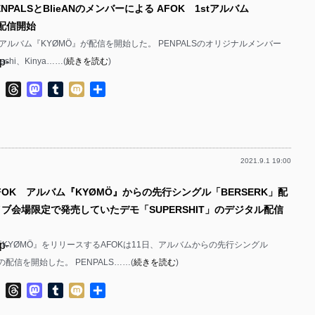
NPALSとBlieANのメンバーによる AFOK 1stアルバム
p-
』配信開始
p-
p-
stアルバム『KYØMÖ』が配信を開始した。 PENPALSのオリジナルメンバー
p-
yashi、Kinya……(
続きを読む
)
p-
p-
ok
ter
Line
Threads
Mastodon
Tumblr
Mixi
共
p-
有
p-
p-
p-
2021.9.1 19:00
p-
p-
FOK アルバム『KYØMÖ』からの先行シングル「BERSERK」配
p-
p-
イブ会場限定で発売していたデモ「SUPERSHIT」のデジタル配信
p-
p-
『KYØMÖ』をリリースするAFOKは11日、アルバムからの先行シングル
p-
p-
の配信を開始した。 PENPALS……(
続きを読む
)
p-
p-
ok
ter
Line
Threads
Mastodon
Tumblr
Mixi
共
p-
p-
有