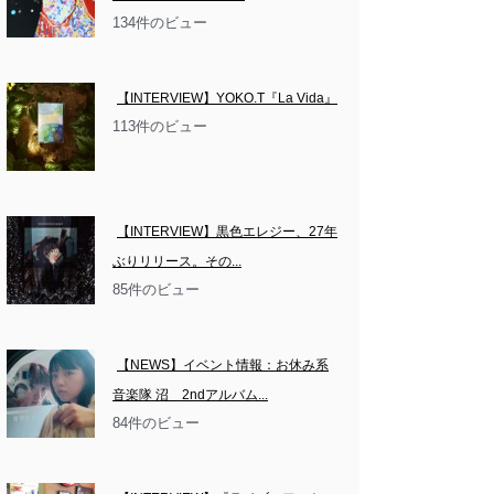
134件のビュー
【INTERVIEW】YOKO.T『La Vida』
113件のビュー
【INTERVIEW】黒色エレジー、27年
ぶりリリース。その...
85件のビュー
【NEWS】イベント情報：お休み系
音楽隊 沼　2ndアルバム...
84件のビュー