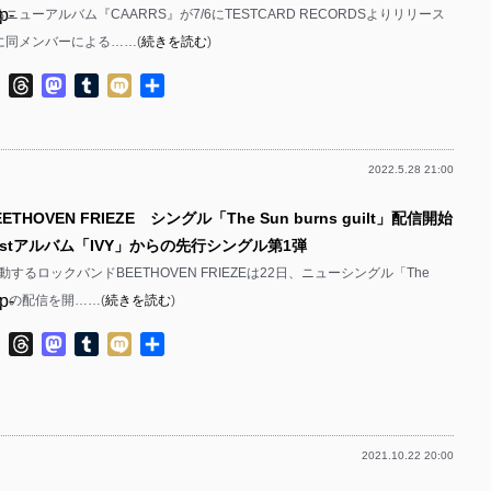
p-
るニューアルバム『CAARRS』が7/6にTESTCARD RECORDSよりリリース
p-
年に同メンバーによる……(
続きを読む
)
p-
p-
ok
ter
Line
Threads
Mastodon
Tumblr
Mixi
共
p-
有
p-
2022.5.28 21:00
p-
p-
ETHOVEN FRIEZE シングル「The Sun burns guilt」配信開始
p-
p-
1stアルバム「IVY」からの先行シングル第1弾
p-
するロックバンドBEETHOVEN FRIEZEは22日、ニューシングル「The
p-
uilt」の配信を開……(
続きを読む
)
p-
p-
ok
ter
Line
Threads
Mastodon
Tumblr
Mixi
共
有
p-
p-
p-
2021.10.22 20:00
p-
p-