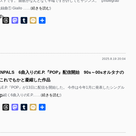
トです。 曲数がなんとなく半端ですが許してヒヤシンス。 【indiegrab
収録曲① Giallo ……(
続きを読む
)
p-
ok
ter
Line
Threads
Mastodon
Tumblr
Mixi
共
有
p-
2025.8.19 20:04
p-
ENPALS 6曲入りのE.P.『POP』配信開始 90s～00sオルタナの
p-
これでもかと凝縮した作品
よるE.P.『POP』が13日に配信を開始した。 今作は今年1月に発表したシングル
p-
に続く6曲入りのE.P.……(
続きを読む
)
p-
ok
ter
Line
Threads
Mastodon
Tumblr
Mixi
共
有
p-