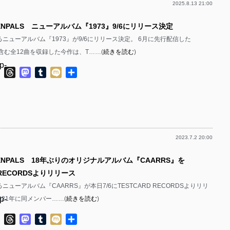
2025.8.13 21:00
p-
ENPALS ニューアルバム『1973』9/6にリリース決定
p-
よるニューアルバム『1973』が9/6にリリース決定。 6月に先行配信した
p-
を含む全12曲を収録した今作は、T……(
続きを読む
)
p-
ok
ter
Line
Threads
Mastodon
Tumblr
Mixi
共
有
p-
p-
p-
2023.7.2 20:00
p-
ENPALS 18年ぶりのオリジナルアルバム『CAARRS』を
p-
 RECORDSよりリリース
p-
るニューアルバム『CAARRS』が本日7/6にTESTCARD RECORDSよりリリ
p-
021年に同メンバー……(
続きを読む
)
p-
p-
ok
ter
Line
Threads
Mastodon
Tumblr
Mixi
共