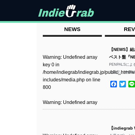
NEWS
REV
【NEWS】結
Warning
: Undefined array
ベスト盤『NE
key 0 in
PENPALSによ
/home/indiegrab/indiegrab.jp/public_html/w
ス決定。 今年結
includes/media.php
on line
Facebo
Twit
800
Warning
: Undefined array
key 0 in
/home/indiegrab/indiegrab.jp/public_html/w
includes/media.php
on line
【indiegrab
806