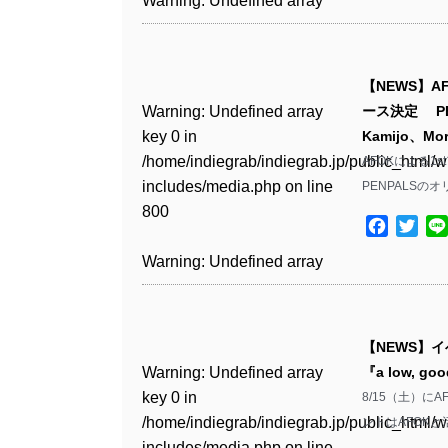
Warning
: Undefined array
includes/media.php
on line
Warning
: Undefined array
includes/media.php
on line
Warning
: Undefined array
/home/indiegrab/indiegrab.jp/public_html/w
key 0 in
808
key 0 in
808
key 1 in
Warning
: Undefined array
includes/media.php
on line
Warning
: Undefined array
/home/indiegrab/indiegrab.jp/public_html/w
/home/indiegrab/indiegrab.jp/public_html/w
/home/indiegrab/indiegrab.jp/public_html/w
key 0 in
811
key 0 in
includes/media.php
on line
Warning
: Undefined array
includes/media.php
on line
Warning
: Undefined array
【NEWS】A
includes/media.php
on line
/home/indiegrab/indiegrab.jp/public_html/w
/home/indiegrab/indiegrab.jp/public_html/w
806
key 0 in
806
key 0 in
Warning
: Undefined array
ース決定 PEN
829
includes/media.php
on line
Warning
: Undefined array
includes/media.php
on line
/home/indiegrab/indiegrab.jp/public_html/w
/home/indiegrab/indiegrab.jp/public_html/w
key 0 in
Kamijo、Mo
808
key 0 in
808
Warning
: Undefined array
includes/media.php
on line
Warning
: Undefined array
includes/media.php
on line
/home/indiegrab/indiegrab.jp/public_html/w
Warning
: Undefined array
AFOKによる1s
/home/indiegrab/indiegrab.jp/public_html/w
key 1 in
811
key 1 in
811
includes/media.php
on line
key 0 in
PENPALSの
Warning
: Undefined array
includes/media.php
on line
Warning
: Undefined array
/home/indiegrab/indiegrab.jp/public_html/w
/home/indiegrab/indiegrab.jp/public_html/w
800
/home/indiegrab/indiegrab.jp/public_html/w
key 1 in
800
key 1 in
includes/media.php
on line
Facebo
Twit
Warning
: Undefined array
includes/media.php
on line
Warning
: Undefined array
includes/media.php
on line
/home/indiegrab/indiegrab.jp/public_html/w
/home/indiegrab/indiegrab.jp/public_html/w
806
key 1 in
806
key 1 in
Warning
: Undefined array
75
includes/media.php
on line
Warning
: Undefined array
includes/media.php
on line
/home/indiegrab/indiegrab.jp/public_html/w
/home/indiegrab/indiegrab.jp/public_html/w
key 0 in
808
key 0 in
808
Warning
: Undefined array
includes/media.php
on line
Warning
: Undefined array
includes/media.php
on line
/home/indiegrab/indiegrab.jp/public_html/w
Warning
: Undefined array
/home/indiegrab/indiegrab.jp/public_html/w
key 0 in
811
key 0 in
811
includes/media.php
on line
key 1 in
Warning
: Undefined array
includes/media.php
on line
Warning
: Undefined array
【NEWS】イ
/home/indiegrab/indiegrab.jp/public_html/w
/home/indiegrab/indiegrab.jp/public_html/w
806
/home/indiegrab/indiegrab.jp/public_html/w
key 0 in
806
key 0 in
Warning
: Undefined array
『a low, go
includes/media.php
on line
Warning
: Undefined array
includes/media.php
on line
Warning
: Undefined array
includes/media.php
on line
/home/indiegrab/indiegrab.jp/public_html/w
/home/indiegrab/indiegrab.jp/public_html/w
key 0 in
8/15（土）にAF
808
key 0 in
808
key 0 in
Warning
: Undefined array
76
includes/media.php
on line
Warning
: Undefined array
includes/media.php
on line
/home/indiegrab/indiegrab.jp/public_html/w
ントはAFOKと
/home/indiegrab/indiegrab.jp/public_html/w
/home/indiegrab/indiegrab.jp/public_html/w
key 1 in
811
key 1 in
811
includes/media.php
on line