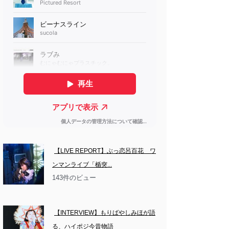
【LIVE REPORT】ぶっ恋呂百花　ワ
ンマンライブ「楯突...
143件のビュー
【INTERVIEW】もりばやしみほが語
る、ハイポジ今昔物語