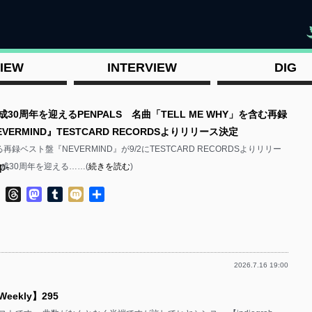
"
IEW
INTERVIEW
DIG
成30周年を迎えるPENPALS 名曲「TELL ME WHY」を含む再録
VERMIND』TESTCARD RECORDSよりリリース決定
る再録ベスト盤『NEVERMIND』が9/2にTESTCARD RECORDSよりリリー
p-
成30周年を迎える……(
続きを読む
)
ok
ter
Line
Threads
Mastodon
Tumblr
Mixi
共
有
2026.7.16 19:00
p-
 Weekly】295