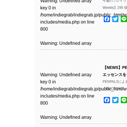
Warning
: Undefined array
今週のプレイリス
key 0 in
Weekly】295 
Warning
: Undefined array
/home/indiegrab/indiegrab.jp/public_html/w
key 1 in
Facebo
Twit
includes/media.php
on line
/home/indiegrab/indiegrab.jp/public_html/w
800
includes/media.php
on line
806
Warning
: Undefined array
key 0 in
Warning
: Undefined array
/home/indiegrab/indiegrab.jp/public_html/w
key 0 in
includes/media.php
on line
【NEWS】P
/home/indiegrab/indiegrab.jp/public_html/w
806
Warning
: Undefined array
エッセンスを
includes/media.php
on line
key 0 in
PENPALSに
808
Warning
: Undefined array
/home/indiegrab/indiegrab.jp/public_html/w
「EMOGUYS」
key 1 in
includes/media.php
on line
Warning
: Undefined array
/home/indiegrab/indiegrab.jp/public_html/w
Facebo
Twit
800
key 1 in
includes/media.php
on line
/home/indiegrab/indiegrab.jp/public_html/w
806
Warning
: Undefined array
includes/media.php
on line
key 0 in
808