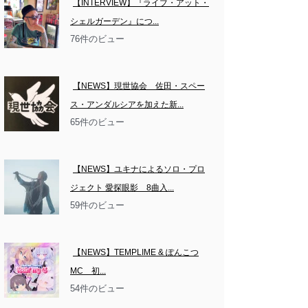
【INTERVIEW】『ライブ・アット・
シェルガーデン』につ...
76件のビュー
【NEWS】現世協会　佐田・スペー
ス・アンダルシアを加えた新...
65件のビュー
【NEWS】ユキナによるソロ・プロ
ジェクト 愛探眼影　8曲入...
59件のビュー
【NEWS】TEMPLIME & ぽんこつ
MC　初...
54件のビュー