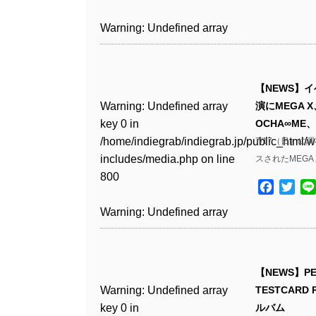
includes/media.php
on line
Warning
: Undefined array
/home/indiegrab/indiegrab.jp/public_html/w
806
key 1 in
Warning
: Undefined array
includes/media.php
on line
Warning
: Undefined array
/home/indiegrab/indiegrab.jp/public_html/w
key 0 in
808
key 1 in
Warning
: Undefined array
includes/media.php
on line
/home/indiegrab/indiegrab.jp/public_html/w
/home/indiegrab/indiegrab.jp/public_html/w
key 0 in
811
includes/media.php
on line
Warning
: Undefined array
includes/media.php
on line
【NEWS】イ
/home/indiegrab/indiegrab.jp/public_html/w
806
key 0 in
76
Warning
: Undefined array
演にMEGA X、
includes/media.php
on line
Warning
: Undefined array
/home/indiegrab/indiegrab.jp/public_html/w
key 0 in
OCHA∞ME、W
808
key 0 in
Warning
: Undefined array
includes/media.php
on line
/home/indiegrab/indiegrab.jp/public_html/w
7/17（日）に
/home/indiegrab/indiegrab.jp/public_html/w
key 1 in
811
includes/media.php
on line
スされたMEGA
Warning
: Undefined array
includes/media.php
on line
/home/indiegrab/indiegrab.jp/public_html/w
800
key 1 in
800
includes/media.php
on line
Facebo
Twit
Warning
: Undefined array
/home/indiegrab/indiegrab.jp/public_html/w
806
key 1 in
Warning
: Undefined array
includes/media.php
on line
Warning
: Undefined array
/home/indiegrab/indiegrab.jp/public_html/w
key 0 in
808
key 0 in
Warning
: Undefined array
includes/media.php
on line
/home/indiegrab/indiegrab.jp/public_html/w
/home/indiegrab/indiegrab.jp/public_html/w
key 0 in
811
includes/media.php
on line
Warning
: Undefined array
includes/media.php
on line
【NEWS】P
/home/indiegrab/indiegrab.jp/public_html/w
806
key 0 in
806
Warning
: Undefined array
TESTCAR
includes/media.php
on line
Warning
: Undefined array
/home/indiegrab/indiegrab.jp/public_html/w
key 0 in
ルバム
808
key 0 in