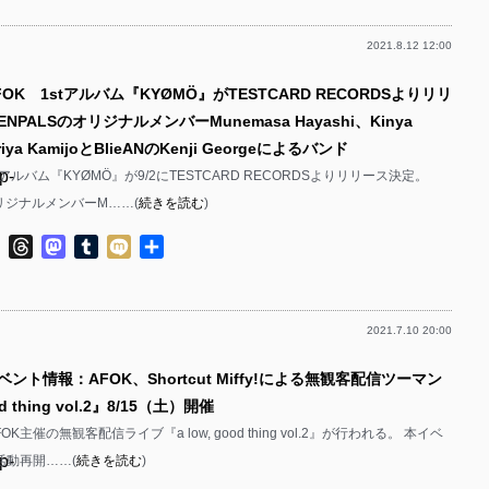
p-
2021.8.12 12:00
p-
p-
p-
FOK 1stアルバム『KYØMÖ』がTESTCARD RECORDSよりリリ
p-
p-
PALSのオリジナルメンバーMunemasa Hayashi、Kinya
p-
p-
riya KamijoとBlieANのKenji Georgeによるバンド
p-
tアルバム『KYØMÖ』が9/2にTESTCARD RECORDSよりリリース決定。
p-
オリジナルメンバーM……(
続きを読む
)
p-
p-
p-
ok
ter
Line
Threads
Mastodon
Tumblr
Mixi
共
p-
p-
有
p-
p-
2021.7.10 20:00
p-
p-
ベント情報：AFOK、Shortcut Miffy!による無観客配信ツーマン
p-
p-
p-
od thing vol.2』8/15（土）開催
p-
p-
OK主催の無観客配信ライブ『a low, good thing vol.2』が行われる。 本イベ
p-
活動再開……(
続きを読む
)
p-
p-