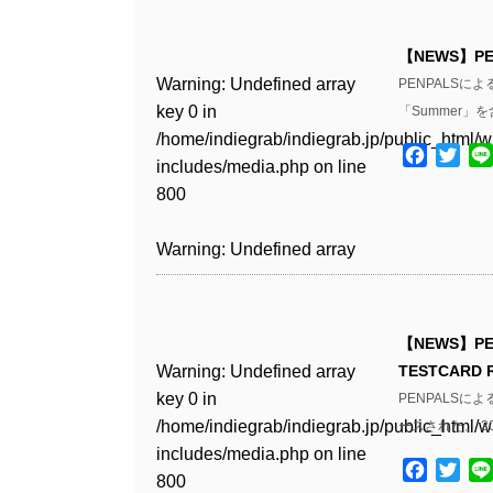
Warning
: Undefined array
/home/indiegrab/indiegrab.jp/public_html/w
key 0 in
includes/media.php
on line
Warning
: Undefined array
【NEWS】P
/home/indiegrab/indiegrab.jp/public_html/w
806
key 0 in
Warning
: Undefined array
PENPALSに
includes/media.php
on line
/home/indiegrab/indiegrab.jp/public_html/w
key 0 in
「Summer」
808
Warning
: Undefined array
includes/media.php
on line
/home/indiegrab/indiegrab.jp/public_html/w
key 1 in
Facebo
Twit
811
includes/media.php
on line
Warning
: Undefined array
/home/indiegrab/indiegrab.jp/public_html/w
800
key 1 in
includes/media.php
on line
Warning
: Undefined array
/home/indiegrab/indiegrab.jp/public_html/w
806
key 1 in
Warning
: Undefined array
includes/media.php
on line
/home/indiegrab/indiegrab.jp/public_html/w
key 0 in
808
Warning
: Undefined array
includes/media.php
on line
/home/indiegrab/indiegrab.jp/public_html/w
key 0 in
811
includes/media.php
on line
Warning
: Undefined array
【NEWS】P
/home/indiegrab/indiegrab.jp/public_html/w
806
key 0 in
Warning
: Undefined array
TESTCARD
includes/media.php
on line
Warning
: Undefined array
/home/indiegrab/indiegrab.jp/public_html/w
key 0 in
PENPALSによ
808
key 0 in
Warning
: Undefined array
includes/media.php
on line
/home/indiegrab/indiegrab.jp/public_html/w
ースされた。 2
/home/indiegrab/indiegrab.jp/public_html/w
key 1 in
811
includes/media.php
on line
Warning
: Undefined array
includes/media.php
on line
/home/indiegrab/indiegrab.jp/public_html/w
Facebo
Twit
800
key 1 in
75