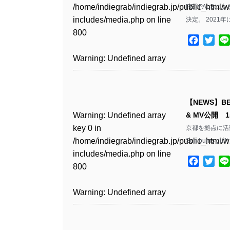
Warning
: Undefined array
includes/media.php
on line
Warning
: Undefined array
/home/indiegrab/indiegrab.jp/public_html/w
PENPALSによ
/home/indiegrab/indiegrab.jp/public_html/w
key 1 in
811
key 1 in
includes/media.php
on line
決定。 2021
Warning
: Undefined array
includes/media.php
on line
/home/indiegrab/indiegrab.jp/public_html/w
/home/indiegrab/indiegrab.jp/public_html/w
800
key 1 in
75
includes/media.php
on line
Facebo
Twit
Warning
: Undefined array
includes/media.php
on line
/home/indiegrab/indiegrab.jp/public_html/w
806
key 1 in
806
Warning
: Undefined array
includes/media.php
on line
Warning
: Undefined array
/home/indiegrab/indiegrab.jp/public_html/w
key 0 in
808
key 1 in
Warning
: Undefined array
includes/media.php
on line
Warning
: Undefined array
/home/indiegrab/indiegrab.jp/public_html/w
/home/indiegrab/indiegrab.jp/public_html/w
key 0 in
811
key 0 in
includes/media.php
on line
Warning
: Undefined array
includes/media.php
on line
【NEWS】BE
/home/indiegrab/indiegrab.jp/public_html/w
/home/indiegrab/indiegrab.jp/public_html/w
806
key 0 in
76
Warning
: Undefined array
& MV公開 
includes/media.php
on line
Warning
: Undefined array
includes/media.php
on line
/home/indiegrab/indiegrab.jp/public_html/w
key 0 in
京都を拠点に活動
808
key 0 in
808
Warning
: Undefined array
includes/media.php
on line
/home/indiegrab/indiegrab.jp/public_html/w
Sun burns g
/home/indiegrab/indiegrab.jp/public_html/w
key 1 in
811
includes/media.php
on line
Warning
: Undefined array
includes/media.php
on line
Warning
: Undefined array
/home/indiegrab/indiegrab.jp/public_html/w
Facebo
Twit
800
key 1 in
800
key 1 in
includes/media.php
on line
Warning
: Undefined array
/home/indiegrab/indiegrab.jp/public_html/w
/home/indiegrab/indiegrab.jp/public_html/w
806
key 1 in
Warning
: Undefined array
includes/media.php
on line
Warning
: Undefined array
includes/media.php
on line
/home/indiegrab/indiegrab.jp/public_html/w
key 0 in
808
key 0 in
808
Warning
: Undefined array
includes/media.php
on line
/home/indiegrab/indiegrab.jp/public_html/w
/home/indiegrab/indiegrab.jp/public_html/w
key 0 in
811