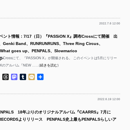
有
p-
p-
2022.7.6 12:00
p-
p-
ベント情報：7/17（日）『PASSiON X』調布Crossにて開催 出
p-
Genki Band、RUNRUNRUNS、Three Ring Circus、
p-
hat goes up、PENPALS、Slowmarico
p-
調布Crossにて、『PASSiON X』が開催される。 このイベントは5月にリリー
p-
 Xのアルバム『NEW ……(
続きを読む
)
p-
ok
ter
Line
Threads
Mastodon
Tumblr
Mixi
共
p-
有
p-
2022.6.19 12:00
p-
p-
ENPALS 18年ぶりのオリジナルアルバム『CAARRS』7月に
p-
D RECORDSよりリリース PENPALS史上最もPENPALSらしいア
p-