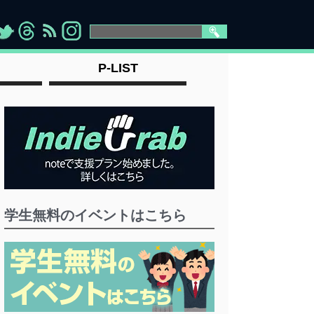
>
">
">
" >
P-LIST
学生無料のイベントはこちら