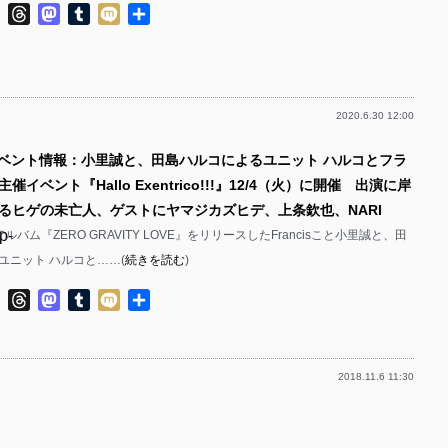
p-
ok
ter
Line
Threads
Mastodon
Tumblr
Mixi
共
p-
有
p-
p-
p-
p-
p-
2020.6.30 12:00
p-
p-
p-
イベント情報：小里誠と、田島ハルコによるユニット ハルコとフラ
p-
p-
イベント『Hallo Exentrico!!!』12/4（火）に開催 出演に岸
p-
p-
るヒゲの未亡人、ゲストにヤマジカズヒデ、上条欽也、NARI
p-
p-
アルバム『ZERO GRAVITY LOVE』をリリースしたFrancisこと小里誠と、田
p-
p-
ユニット ハルコと……(
続きを読む
)
p-
p-
p-
ok
ter
Line
Threads
Mastodon
Tumblr
Mixi
共
p-
p-
有
p-
p-
2018.11.6 11:30
p-
p-
p-
p-
p-
p-