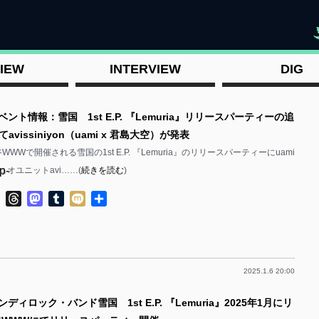
"
IEW
INTERVIEW
DIG
ベント情報：雪国 1st E.P. 『Lemuria』リリースパーティーの追
vissiniyon（uami x 君島大空）が発表
WWWで開催される雪国の1st E.P. 『Lemuria』のリリースパーティーにuami
p-
オユニットavi……(
続きを読む
)
ok
ter
Line
Threads
Mastodon
Tumblr
Mixi
共
有
2025.1.6 20:00
p-
ディロック・バンド雪国 1st E.P. 『Lemuria』2025年1月にリ