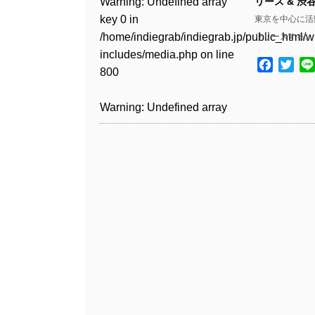
Warning
: Undefined array
リース & 
key 0 in
東京を中心に活動す
Warning
: Undefined array
/home/indiegrab/indiegrab.jp/public_html/w
リリースする。
key 1 in
includes/media.php
on line
/home/indiegrab/indiegrab.jp/public_html/w
Facebo
Twit
800
includes/media.php
on line
806
Warning
: Undefined array
key 0 in
Warning
: Undefined array
/home/indiegrab/indiegrab.jp/public_html/w
key 0 in
includes/media.php
on line
/home/indiegrab/indiegrab.jp/public_html/w
806
includes/media.php
on line
808
Warning
: Undefined array
key 1 in
Warning
: Undefined array
/home/indiegrab/indiegrab.jp/public_html/w
key 1 in
includes/media.php
on line
/home/indiegrab/indiegrab.jp/public_html/w
806
includes/media.php
on line
808