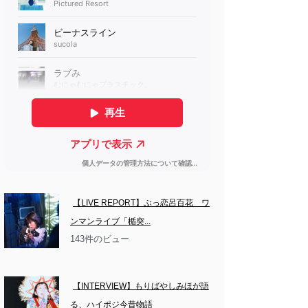
【LIVE REPORT】ぶっ恋呂百花　ワ
ンマンライブ「楯突...
143件のビュー
【INTERVIEW】もりばやしみほが語
る、ハイポジ今昔物語