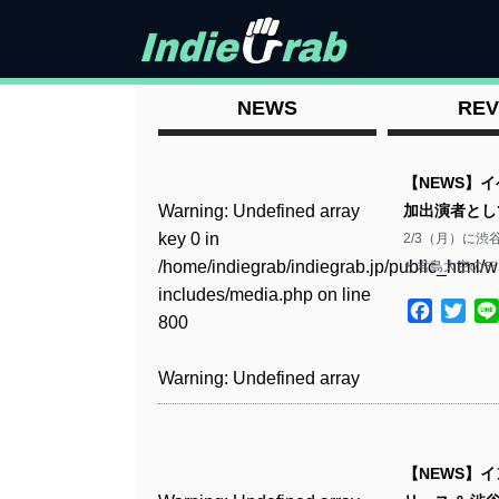
NEWS
REV
【NEWS】イ
Warning
: Undefined array
加出演者としてa
key 0 in
2/3（月）に渋谷
/home/indiegrab/indiegrab.jp/public_html/w
と君島大空のデュ
includes/media.php
on line
Facebo
Twit
800
Warning
: Undefined array
key 0 in
/home/indiegrab/indiegrab.jp/public_html/w
includes/media.php
on line
【NEWS】イン
806