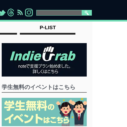
>
">
">
" >
P-LIST
学生無料のイベントはこちら