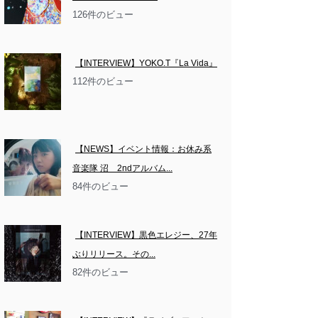
126件のビュー
【INTERVIEW】YOKO.T『La Vida』
112件のビュー
【NEWS】イベント情報：お休み系
音楽隊 沼　2ndアルバム...
84件のビュー
【INTERVIEW】黒色エレジー、27年
ぶりリリース。その...
82件のビュー