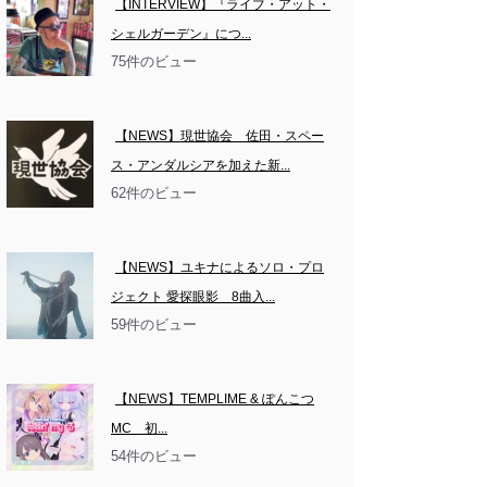
【INTERVIEW】『ライブ・アット・
シェルガーデン』につ...
75件のビュー
【NEWS】現世協会　佐田・スペー
ス・アンダルシアを加えた新...
62件のビュー
【NEWS】ユキナによるソロ・プロ
ジェクト 愛探眼影　8曲入...
59件のビュー
【NEWS】TEMPLIME & ぽんこつ
MC　初...
54件のビュー