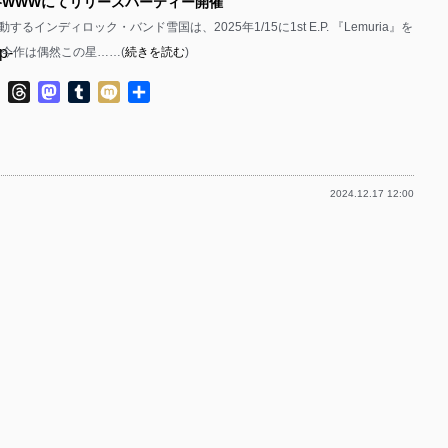
渋谷WWWにてリリースパーティー開催
るインディロック・バンド雪国は、2025年1/15に1st E.P. 『Lemuria』を
p-
 今作は偶然この星……(
続きを読む
)
p-
ok
ter
Line
Threads
Mastodon
Tumblr
Mixi
共
有
2024.12.17 12:00
p-
p-
p-
p-