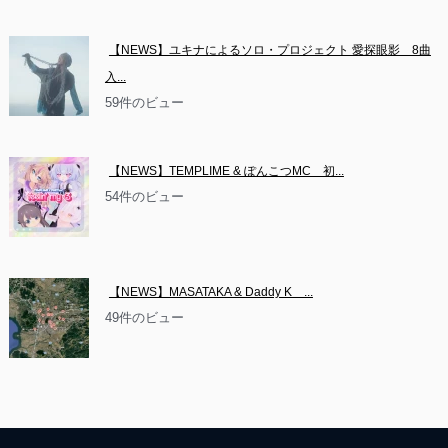
【NEWS】ユキナによるソロ・プロジェクト 愛探眼影　8曲
入...
59件のビュー
【NEWS】TEMPLIME & ぽんこつMC　初...
54件のビュー
【NEWS】MASATAKA & Daddy K　...
49件のビュー