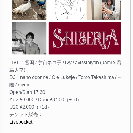
LIVE：雪国 / 宇宙ネコ子 / iVy / avissiniyon (uami x 君
島大空)
DJ：nano odorine / Ole Lukøje / Tomo Takashima / ～
離 / myein
Open/Start 17:30
Adv. ¥3,000 / Door ¥3,500（+1d）
U20 ¥2,000（+1d）
チケット販売：
Livepocket