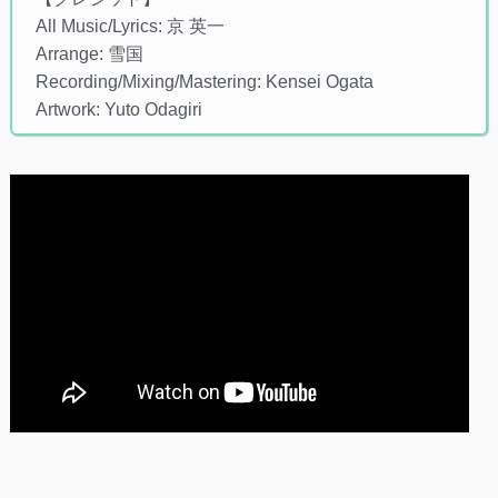
All Music/Lyrics: 京 英一
Arrange: 雪国
Recording/Mixing/Mastering: Kensei Ogata
Artwork: Yuto Odagiri