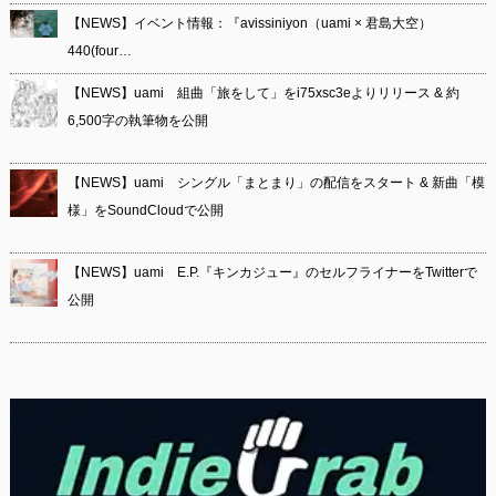
【NEWS】イベント情報：『avissiniyon（uami × 君島大空）
440(four…
【NEWS】uami 組曲「旅をして」をi75xsc3eよりリリース & 約
6,500字の執筆物を公開
【NEWS】uami シングル「まとまり」の配信をスタート & 新曲「模
様」をSoundCloudで公開
【NEWS】uami E.P.『キンカジュー』のセルフライナーをTwitterで
公開