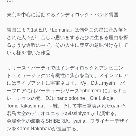
東京を中心に活動するインディロック・バンド雪国。
雪国による1st E.P.『Lemuria』は偶然この星に産み落と
された人々が、苦しい思いをするたびに生きる理由を探
るような過程の中で、その人生に架空の意味付けをして
いく様を描いた作品。
リリース・パーティではインディロックとアンビエン
ト・ミュージックの有機性に焦点を当て、メインフロア
にはライブアクトに宇宙ネコ子、iVy、DJにmyein、バ
ーフロアにはパーティーシリーズephemeralによるキュ
レーションの元、DJにnano odorine、Ole Lukøje、
Tomo Takashima、～離、そして本日発表されたuamiと
君島大空のデュオユニットavissiniyon が出演する。
会場全体の装飾をSHIBERIA、yarila、フライヤーデザイ
ンをKaren Nakaharaが担当する。