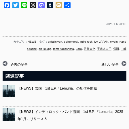
Facebook
Twitter
Line
Threads
Mastodon
Tumblr
Mixi
共
有
2025.1.6 20:00
カテゴリ：
NEWS
タグ：
avissiniyon
,
ephemeral
,
indie rock
,
ivy
,
JAPAN
,
myein
,
nano
odorine
,
ole lukøje
,
tomo takashima
,
uami
,
君島大空
,
宇宙ネコ子
,
雪国
,
～離
過去の記事
新しい記事
関連記事
【NEWS】雪国 1st E.P.『Lemuria』の配信を開始
【NEWS】インディロック・バンド雪国 1st E.P. 『Lemuria』2025
年1月にリリース &…