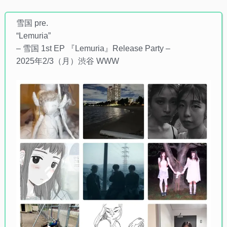
雪国 pre.
“Lemuria”
– 雪国 1st EP 『Lemuria』Release Party –
2025年2/3（月）渋谷 WWW