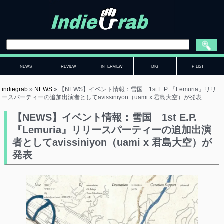
NEWS
REVIEW
INTERVIEW
DIG
P-LIST
indiegrab
»
NEWS
»
【NEWS】イベント情報：雪国 1st E.P. 『Lemuria』リリ
ースパーティーの追加出演者としてavissiniyon（uami x 君島大空）が発表
【NEWS】イベント情報：雪国 1st E.P.
『Lemuria』リリースパーティーの追加出演
者としてavissiniyon（uami x 君島大空）が
発表