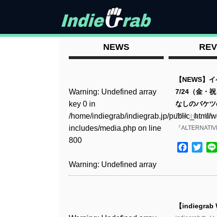
NEWS
REV
【NEWS】イ
Warning
: Undefined array
7/24（金・祝
key 0 in
なしのバケツ
/home/indiegrab/indiegrab.jp/public_html/w
7/24（金・
includes/media.php
on line
『ALTERNATI
800
Facebo
Twit
Warning
: Undefined array
key 0 in
/home/indiegrab/indiegrab.jp/public_html/w
includes/media.php
on line
【indiegrab
806