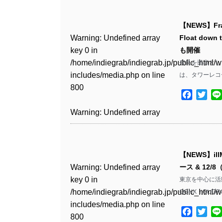
Warning
: Undefined array
/home/indiegrab/indiegrab.jp/public_html/w
key 0 in
includes/media.php
on line
Warning
: Undefined array
【NEWS】Fra
/home/indiegrab/indiegrab.jp/public_html/w
806
key 0 in
Warning
: Undefined array
Float down
includes/media.php
on line
/home/indiegrab/indiegrab.jp/public_html/w
key 0 in
も開催
808
Warning
: Undefined array
includes/media.php
on line
/home/indiegrab/indiegrab.jp/public_html/w
奈良を拠点として活動
key 1 in
811
includes/media.php
on line
は、タワーレコ
Warning
: Undefined array
/home/indiegrab/indiegrab.jp/public_html/w
800
key 1 in
includes/media.php
on line
Facebo
Twit
Warning
: Undefined array
/home/indiegrab/indiegrab.jp/public_html/w
806
key 1 in
Warning
: Undefined array
includes/media.php
on line
/home/indiegrab/indiegrab.jp/public_html/w
key 0 in
808
Warning
: Undefined array
includes/media.php
on line
/home/indiegrab/indiegrab.jp/public_html/w
key 0 in
811
includes/media.php
on line
Warning
: Undefined array
【NEWS】il
/home/indiegrab/indiegrab.jp/public_html/w
806
key 0 in
Warning
: Undefined array
ース & 12
includes/media.php
on line
Warning
: Undefined array
/home/indiegrab/indiegrab.jp/public_html/w
key 0 in
東京を中心に活動す
808
key 0 in
Warning
: Undefined array
includes/media.php
on line
/home/indiegrab/indiegrab.jp/public_html/w
OGNX（Gt./G
/home/indiegrab/indiegrab.jp/public_html/w
key 1 in
811
includes/media.php
on line
Warning
: Undefined array
includes/media.php
on line
/home/indiegrab/indiegrab.jp/public_html/w
Facebo
Twit
800
key 1 in
800