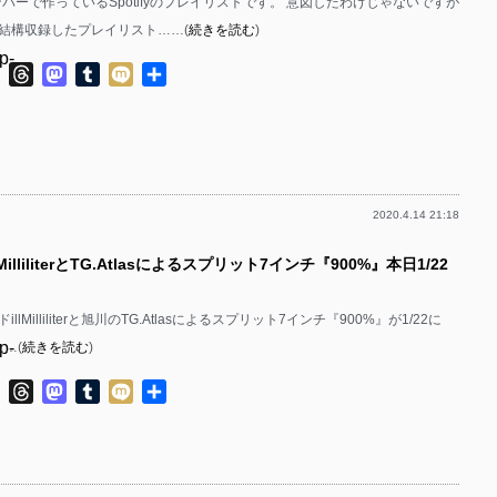
bのメンバーで作っているSpotifyのプレイリストです。 意図したわけじゃないですが
結構収録したプレイリスト……(
続きを読む
)
p-
ok
ter
Line
Threads
Mastodon
Tumblr
Mixi
共
有
p-
2020.4.14 21:18
p-
MilliliterとTG.Atlasによるスプリット7インチ『900%』本日1/22
p-
lMilliliterと旭川のTG.Atlasによるスプリット7インチ『900%』が1/22に
p-
p……(
続きを読む
)
p-
ok
ter
Line
Threads
Mastodon
Tumblr
Mixi
共
有
p-