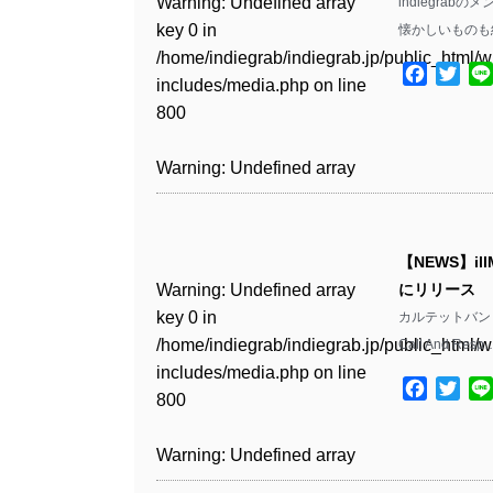
Warning
: Undefined array
indiegra
key 0 in
懐かしいものも
Warning
: Undefined array
/home/indiegrab/indiegrab.jp/public_html/w
key 1 in
Facebo
Twit
includes/media.php
on line
/home/indiegrab/indiegrab.jp/public_html/w
800
includes/media.php
on line
806
Warning
: Undefined array
key 0 in
Warning
: Undefined array
/home/indiegrab/indiegrab.jp/public_html/w
key 0 in
includes/media.php
on line
【NEWS】ill
/home/indiegrab/indiegrab.jp/public_html/w
806
Warning
: Undefined array
にリリース
includes/media.php
on line
key 0 in
カルテットバンドil
808
Warning
: Undefined array
/home/indiegrab/indiegrab.jp/public_html/w
Call And Res
key 1 in
includes/media.php
on line
Warning
: Undefined array
/home/indiegrab/indiegrab.jp/public_html/w
Facebo
Twit
800
key 1 in
includes/media.php
on line
/home/indiegrab/indiegrab.jp/public_html/w
806
Warning
: Undefined array
includes/media.php
on line
key 0 in
808