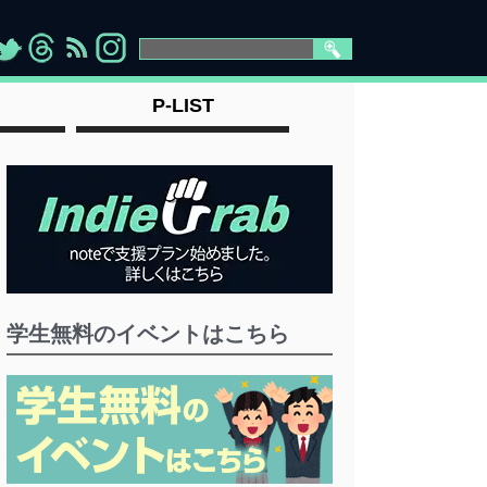
>
">
">
" >
P-LIST
学生無料のイベントはこちら