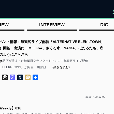
"
IEW
INTERVIEW
DIG
ベント情報：無観客ライブ配信『ALTERNATIVE ELEKI-TOWN』
）開催 出演に illMilliliter、ざくろ水、NA/DA、ほたるたち、底
のようにざらざら
p-
祝）に閉店が決まった秋葉原クラブグッドマンにて無観客ライブ配信
VE ELEKI-TOWN』が開催。 出演は……(
続きを読む
)
ok
ter
Line
Threads
Mastodon
Tumblr
Mixi
共
有
2020.7.20 12:00
p-
 Weekly】018