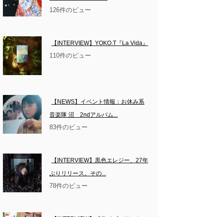
126件のビュー
【INTERVIEW】YOKO.T『La Vida』
110件のビュー
【NEWS】イベント情報：お休み系
音楽隊 沼　2ndアルバム...
83件のビュー
【INTERVIEW】黒色エレジー、27年
ぶりリリース。その...
78件のビュー