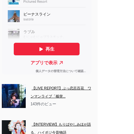
【LIVE REPORT】ぶっ恋呂百花　ワ
ンマンライブ「楯突...
143件のビュー
【INTERVIEW】もりばやしみほが語
る、ハイポジ今昔物語