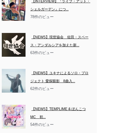
【INTERVIEW】『ライブ・アット・
シェルガーデン』につ...
78件のビュー
【NEWS】現世協会　佐田・スペー
ス・アンダルシアを加えた新...
63件のビュー
【NEWS】ユキナによるソロ・プロ
ジェクト 愛探眼影　8曲入...
62件のビュー
【NEWS】TEMPLIME & ぽんこつ
MC　初...
54件のビュー