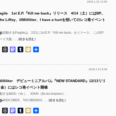
2020.1.22 12:05
p-
gile 1st E.P.『Kill me back』リリース 4/14（土）にはBP.、
p-
 the Liffey、illMilliliter、I have a hurtを招いてのレコ発イベント
p-
p-
するFragileは、2/21に1st E.P.『Kill me back』をリリース。 このEP
ード大阪……(
続きを読む
)
p-
ok
ter
Line
Threads
Mastodon
Tumblr
Mixi
共
p-
有
p-
2018.2.22 8:09
p-
lMilliliter デビューミニアルバム『NEW STANDARD』12/13リリ
p-
/8（金）にはレコ発イベント開催
p-
るBIGO（Vo.）、JOHN（Bs./ex.imamon）、
p-
ROUNDCOBER、TACOBONDS……(
続きを読む
)
p-
p-
ok
ter
Line
Threads
Mastodon
Tumblr
Mixi
共