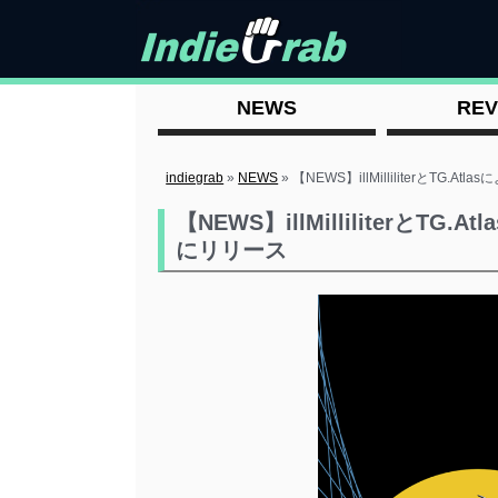
NEWS
REV
indiegrab
»
NEWS
»
【NEWS】illMilliliterとTG
【NEWS】illMilliliterとT
にリリース