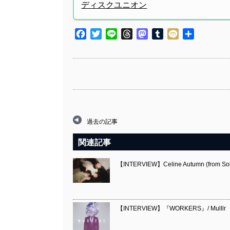
ディスクユニオン
Facebook
Twitter
Line
Threads
Mastodon
Tumblr
Mixi
共
有
過去の記事
関連記事
【INTERVIEW】Celine Autumn (from So
【INTERVIEW】『WORKERS』/ Mulllr