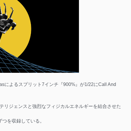
Atlasによるスプリット7インチ『900%』が1/22にCall And
テリジェンスと強烈なフィジカルエネルギーを結合させた
に各2曲ずつを収録している。