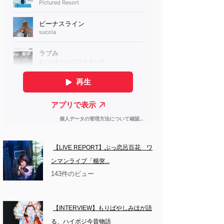
【LIVE REPORT】ぶっ恋呂百花　ワ
ンマンライブ「楯突...
143件のビュー
【INTERVIEW】もりばやしみほが語
る、ハイポジ今昔物語