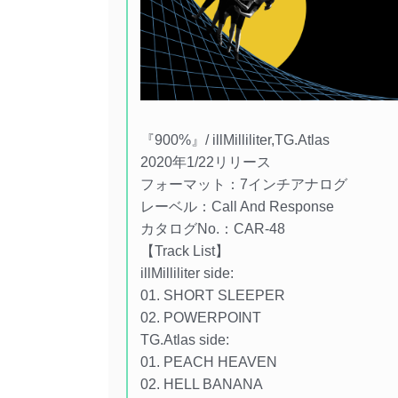
『900%』/ illMilliliter,TG.Atlas
2020年1/22リリース
フォーマット：7インチアナログ
レーベル：Call And Response
カタログNo.：CAR-48
【Track List】
illMilliliter side:
01. SHORT SLEEPER
02. POWERPOINT
TG.Atlas side:
01. PEACH HEAVEN
02. HELL BANANA