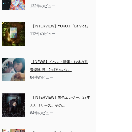
132件のビュー
【INTERVIEW】YOKO.T『La Vida』
112件のビュー
【NEWS】イベント情報：お休み系
音楽隊 沼　2ndアルバム...
84件のビュー
【INTERVIEW】黒色エレジー、27年
ぶりリリース。その...
84件のビュー