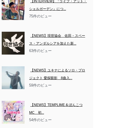
【INTERVIEW】『ライブ・アット・
シェルガーデン』につ...
75件のビュー
【NEWS】現世協会　佐田・スペー
ス・アンダルシアを加えた新...
63件のビュー
【NEWS】ユキナによるソロ・プロ
ジェクト 愛探眼影　8曲入...
59件のビュー
【NEWS】TEMPLIME & ぽんこつ
MC　初...
54件のビュー