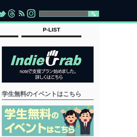
>
">
">
" >
P-LIST
学生無料のイベントはこちら