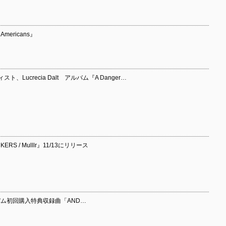
 Americans』
Lucrecia Dalt アルバム『A Danger…
ERS / Mulllr』11/13にリリース
ルバム初回購入特典収録曲「AND…