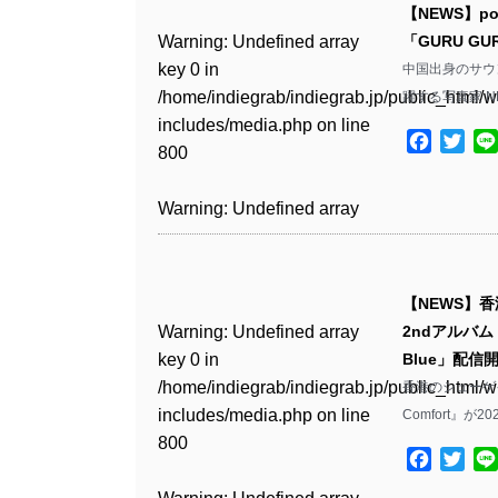
includes/media.php
on line
Warning
: Undefined array
includes/media.php
on line
Warning
: Undefined array
【NEWS】po
/home/indiegrab/indiegrab.jp/public_html/w
/home/indiegrab/indiegrab.jp/public_html/w
806
key 0 in
806
key 0 in
Warning
: Undefined array
「GURU G
includes/media.php
on line
Warning
: Undefined array
includes/media.php
on line
Warning
: Undefined array
/home/indiegrab/indiegrab.jp/public_html/w
/home/indiegrab/indiegrab.jp/public_html/w
key 0 in
中国出身のサウン
808
key 0 in
808
key 0 in
Warning
: Undefined array
includes/media.php
on line
Warning
: Undefined array
includes/media.php
on line
/home/indiegrab/indiegrab.jp/public_html/w
躍する写真家 N
/home/indiegrab/indiegrab.jp/public_html/w
/home/indiegrab/indiegrab.jp/public_html/w
key 1 in
811
key 1 in
811
includes/media.php
on line
Warning
: Undefined array
includes/media.php
on line
Warning
: Undefined array
includes/media.php
on line
/home/indiegrab/indiegrab.jp/public_html/w
Facebo
Twit
/home/indiegrab/indiegrab.jp/public_html/w
800
key 1 in
800
key 1 in
75
includes/media.php
on line
Warning
: Undefined array
includes/media.php
on line
Warning
: Undefined array
/home/indiegrab/indiegrab.jp/public_html/w
/home/indiegrab/indiegrab.jp/public_html/w
806
key 1 in
806
key 1 in
Warning
: Undefined array
includes/media.php
on line
Warning
: Undefined array
includes/media.php
on line
Warning
: Undefined array
/home/indiegrab/indiegrab.jp/public_html/w
/home/indiegrab/indiegrab.jp/public_html/w
key 0 in
808
key 0 in
808
key 1 in
Warning
: Undefined array
includes/media.php
on line
Warning
: Undefined array
includes/media.php
on line
/home/indiegrab/indiegrab.jp/public_html/w
/home/indiegrab/indiegrab.jp/public_html/w
/home/indiegrab/indiegrab.jp/public_html/w
key 0 in
811
key 0 in
811
includes/media.php
on line
Warning
: Undefined array
includes/media.php
on line
Warning
: Undefined array
【NEWS】香
includes/media.php
on line
/home/indiegrab/indiegrab.jp/public_html/w
/home/indiegrab/indiegrab.jp/public_html/w
806
key 0 in
806
key 0 in
Warning
: Undefined array
2ndアルバム『
76
includes/media.php
on line
Warning
: Undefined array
includes/media.php
on line
Warning
: Undefined array
/home/indiegrab/indiegrab.jp/public_html/w
/home/indiegrab/indiegrab.jp/public_html/w
key 0 in
Blue」配信
808
key 0 in
808
key 0 in
Warning
: Undefined array
includes/media.php
on line
Warning
: Undefined array
includes/media.php
on line
/home/indiegrab/indiegrab.jp/public_html/w
香港のシューゲイズ
/home/indiegrab/indiegrab.jp/public_html/w
/home/indiegrab/indiegrab.jp/public_html/w
key 1 in
811
key 1 in
811
includes/media.php
on line
Comfort』が20
Warning
: Undefined array
includes/media.php
on line
Warning
: Undefined array
includes/media.php
on line
/home/indiegrab/indiegrab.jp/public_html/w
/home/indiegrab/indiegrab.jp/public_html/w
800
key 1 in
800
key 1 in
75
includes/media.php
on line
Facebo
Twit
Warning
: Undefined array
includes/media.php
on line
Warning
: Undefined array
/home/indiegrab/indiegrab.jp/public_html/w
/home/indiegrab/indiegrab.jp/public_html/w
806
key 1 in
806
key 1 in