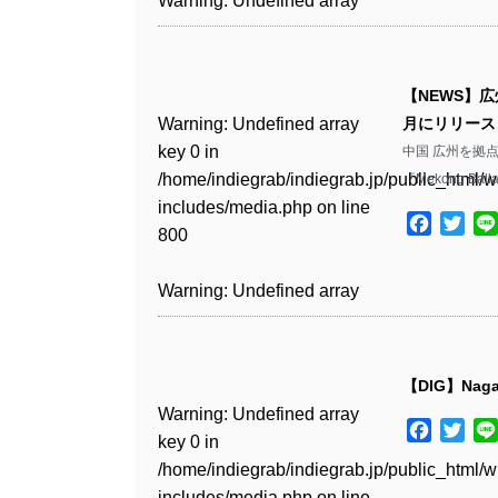
Warning
: Undefined array
includes/media.php
on line
Warning
: Undefined array
includes/media.php
on line
Warning
: Undefined array
/home/indiegrab/indiegrab.jp/public_html/w
/home/indiegrab/indiegrab.jp/public_html/w
key 0 in
808
key 0 in
808
key 1 in
Warning
: Undefined array
includes/media.php
on line
Warning
: Undefined array
includes/media.php
on line
/home/indiegrab/indiegrab.jp/public_html/w
/home/indiegrab/indiegrab.jp/public_html/w
/home/indiegrab/indiegrab.jp/public_html/w
key 0 in
811
key 0 in
811
includes/media.php
on line
Warning
: Undefined array
includes/media.php
on line
Warning
: Undefined array
【NEWS】広州
includes/media.php
on line
/home/indiegrab/indiegrab.jp/public_html/w
/home/indiegrab/indiegrab.jp/public_html/w
806
key 0 in
806
key 0 in
Warning
: Undefined array
月にリリース
76
includes/media.php
on line
Warning
: Undefined array
includes/media.php
on line
Warning
: Undefined array
/home/indiegrab/indiegrab.jp/public_html/w
/home/indiegrab/indiegrab.jp/public_html/w
key 0 in
中国 広州を拠点
808
key 0 in
808
key 0 in
Warning
: Undefined array
includes/media.php
on line
Warning
: Undefined array
includes/media.php
on line
/home/indiegrab/indiegrab.jp/public_html/w
『Mekong B
/home/indiegrab/indiegrab.jp/public_html/w
/home/indiegrab/indiegrab.jp/public_html/w
key 1 in
811
key 1 in
811
includes/media.php
on line
Warning
: Undefined array
includes/media.php
on line
Warning
: Undefined array
includes/media.php
on line
/home/indiegrab/indiegrab.jp/public_html/w
Facebo
Twit
/home/indiegrab/indiegrab.jp/public_html/w
800
key 1 in
800
key 1 in
75
includes/media.php
on line
Warning
: Undefined array
includes/media.php
on line
Warning
: Undefined array
/home/indiegrab/indiegrab.jp/public_html/w
/home/indiegrab/indiegrab.jp/public_html/w
806
key 1 in
806
key 1 in
Warning
: Undefined array
includes/media.php
on line
Warning
: Undefined array
includes/media.php
on line
Warning
: Undefined array
/home/indiegrab/indiegrab.jp/public_html/w
/home/indiegrab/indiegrab.jp/public_html/w
key 0 in
808
key 0 in
808
key 1 in
Warning
: Undefined array
includes/media.php
on line
Warning
: Undefined array
includes/media.php
on line
/home/indiegrab/indiegrab.jp/public_html/w
/home/indiegrab/indiegrab.jp/public_html/w
/home/indiegrab/indiegrab.jp/public_html/w
key 0 in
811
key 0 in
811
includes/media.php
on line
Warning
: Undefined array
includes/media.php
on line
Warning
: Undefined array
【DIG】Nagash
includes/media.php
on line
/home/indiegrab/indiegrab.jp/public_html/w
/home/indiegrab/indiegrab.jp/public_html/w
806
key 0 in
806
key 0 in
Warning
: Undefined array
76
includes/media.php
on line
Warning
: Undefined array
includes/media.php
on line
Warning
: Undefined array
Facebo
Twit
/home/indiegrab/indiegrab.jp/public_html/w
/home/indiegrab/indiegrab.jp/public_html/w
key 0 in
808
key 0 in
808
key 0 in
Warning
: Undefined array
includes/media.php
on line
Warning
: Undefined array
includes/media.php
on line
/home/indiegrab/indiegrab.jp/public_html/w
/home/indiegrab/indiegrab.jp/public_html/w
/home/indiegrab/indiegrab.jp/public_html/w
key 1 in
811
key 1 in
811
includes/media.php
on line