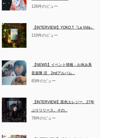
126件のビュー
【INTERVIEW】YOKO.T『La Vida』
110件のビュー
【NEWS】イベント情報：お休み系
音楽隊 沼　2ndアルバム...
83件のビュー
【INTERVIEW】黒色エレジー、27年
ぶりリリース。その...
78件のビュー