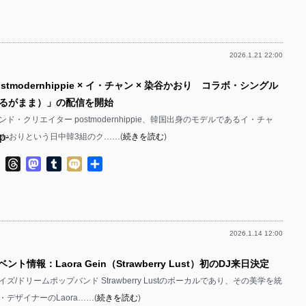
有
p-
p-
2026.1.21 22:00
p-
p-
stmodernhippie × イ・チャン × 染谷かおり コラボ・シングル
p-
るがまま）」の配信を開始
p-
ド・クリエイター postmodernhippie、韓国出身のモデルであるイ・チャ
p-
谷かおりという日中韓3組のク……(
続きを読む
)
p-
p-
ok
ter
Line
Threads
Mastodon
Tumblr
Mixi
共
p-
有
p-
p-
2026.1.14 12:00
p-
p-
ント情報：Laora Gein（Strawberry Lust）初のDJ来日決定
p-
p-
ズ/ドリームポップバンド Strawberry Lustのボーカルであり、その美学を統
p-
デザイナーのLaora……(
続きを読む
)