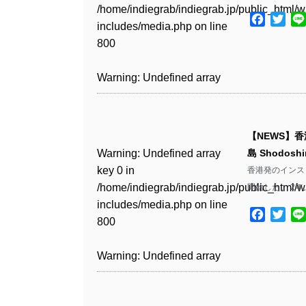
Warning
: Undefined array
includes/media.php
on line
Warning
: Undefined array
/home/indiegrab/indiegrab.jp/public_html/w
/home/indiegrab/indiegrab.jp/public_html/w
key 1 in
Facebo
Twit
811
key 1 in
includes/media.php
on line
Warning
: Undefined array
includes/media.php
on line
Warning
: Undefined array
/home/indiegrab/indiegrab.jp/public_html/w
/home/indiegrab/indiegrab.jp/public_html/w
800
key 1 in
800
key 1 in
includes/media.php
on line
Warning
: Undefined array
includes/media.php
on line
/home/indiegrab/indiegrab.jp/public_html/w
/home/indiegrab/indiegrab.jp/public_html/w
806
key 1 in
806
Warning
: Undefined array
includes/media.php
on line
Warning
: Undefined array
includes/media.php
on line
/home/indiegrab/indiegrab.jp/public_html/w
key 0 in
808
key 0 in
808
Warning
: Undefined array
includes/media.php
on line
Warning
: Undefined array
/home/indiegrab/indiegrab.jp/public_html/w
/home/indiegrab/indiegrab.jp/public_html/w
key 0 in
811
key 0 in
includes/media.php
on line
Warning
: Undefined array
includes/media.php
on line
Warning
: Undefined array
【NEWS】香
/home/indiegrab/indiegrab.jp/public_html/w
/home/indiegrab/indiegrab.jp/public_html/w
806
key 0 in
806
key 0 in
Warning
: Undefined array
島 Shodos
includes/media.php
on line
Warning
: Undefined array
includes/media.php
on line
/home/indiegrab/indiegrab.jp/public_html/w
/home/indiegrab/indiegrab.jp/public_html/w
key 0 in
香港発のインスト・
808
key 0 in
808
Warning
: Undefined array
includes/media.php
on line
Warning
: Undefined array
includes/media.php
on line
/home/indiegrab/indiegrab.jp/public_html/w
開始した。 2
/home/indiegrab/indiegrab.jp/public_html/w
key 1 in
811
key 1 in
811
includes/media.php
on line
Warning
: Undefined array
includes/media.php
on line
Warning
: Undefined array
/home/indiegrab/indiegrab.jp/public_html/w
Facebo
Twit
/home/indiegrab/indiegrab.jp/public_html/w
800
key 1 in
800
key 1 in
includes/media.php
on line
Warning
: Undefined array
includes/media.php
on line
Warning
: Undefined array
/home/indiegrab/indiegrab.jp/public_html/w
/home/indiegrab/indiegrab.jp/public_html/w
806
key 1 in
806
key 1 in
Warning
: Undefined array
includes/media.php
on line
Warning
: Undefined array
includes/media.php
on line
/home/indiegrab/indiegrab.jp/public_html/w
/home/indiegrab/indiegrab.jp/public_html/w
key 0 in
808
key 0 in
808
Warning
: Undefined array
includes/media.php
on line
Warning
: Undefined array
includes/media.php
on line
/home/indiegrab/indiegrab.jp/public_html/w
/home/indiegrab/indiegrab.jp/public_html/w
key 0 in
811
key 0 in
811