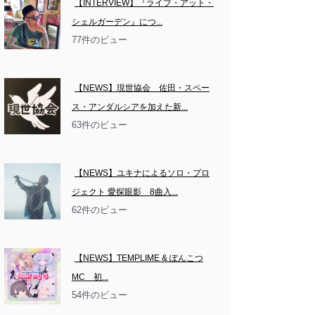
【INTERVIEW】『ライブ・アット・
シェルガーデン』につ...
77件のビュー
【NEWS】現世協会　佐田・スペー
ス・アンダルシアを加えた新...
63件のビュー
【NEWS】ユキナによるソロ・プロ
ジェクト 愛探眼影　8曲入...
62件のビュー
【NEWS】TEMPLIME & ぽんこつ
MC　初...
54件のビュー