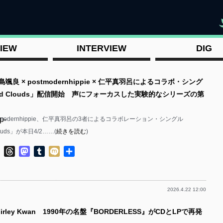
"
IEW
INTERVIEW
DIG
颯良 × postmodernhippie × 仁平真羽呂によるコラボ・シング
ered Clouds」配信開始 声にフォーカスした実験的なシリーズの第
p-
tmodernhippie、仁平真羽呂の3者によるコラボレーション・シングル
Clouds」が本日4/2……(
続きを読む
)
ok
ter
Line
Threads
Mastodon
Tumblr
Mixi
共
有
2026.4.22 12:00
p-
irley Kwan 1990年の名盤『BORDERLESS』がCDとLPで再発