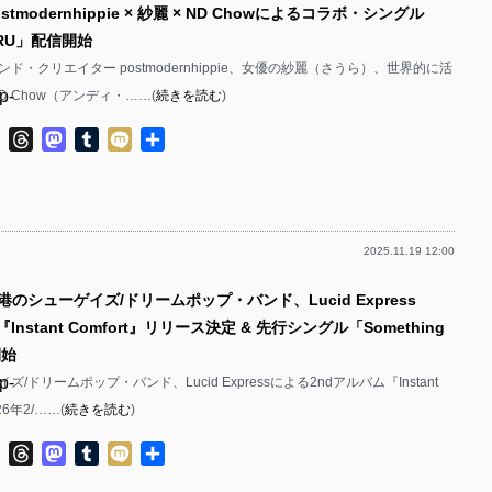
stmodernhippie × 紗麗 × ND Chowによるコラボ・シングル
p-
p-
URU」配信開始
p-
p-
ド・クリエイター postmodernhippie、女優の紗麗（さうら）、世界的に活
p-
D Chow（アンディ・……(
続きを読む
)
p-
p-
p-
ok
ter
Line
Threads
Mastodon
Tumblr
Mixi
共
p-
有
p-
p-
p-
p-
2025.11.19 12:00
p-
p-
p-
港のシューゲイズ/ドリームポップ・バンド、Lucid Express
p-
p-
Instant Comfort』リリース決定 & 先行シングル「Something
p-
p-
開始
p-
/ドリームポップ・バンド、Lucid Expressによる2ndアルバム『Instant
p-
p-
26年2/……(
続きを読む
)
p-
p-
ok
ter
Line
Threads
Mastodon
Tumblr
Mixi
共
p-
p-
有