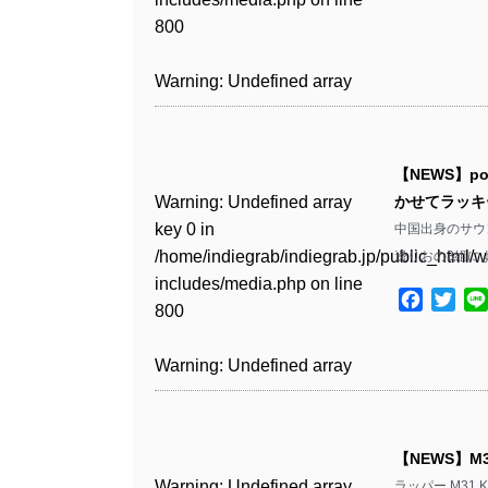
Warning
: Undefined array
includes/media.php
on line
Warning
: Undefined array
includes/media.php
on line
/home/indiegrab/indiegrab.jp/public_html/w
/home/indiegrab/indiegrab.jp/public_html/w
800
key 1 in
800
key 1 in
75
includes/media.php
on line
Warning
: Undefined array
includes/media.php
on line
Warning
: Undefined array
/home/indiegrab/indiegrab.jp/public_html/w
/home/indiegrab/indiegrab.jp/public_html/w
806
key 1 in
806
key 1 in
Warning
: Undefined array
includes/media.php
on line
Warning
: Undefined array
includes/media.php
on line
Warning
: Undefined array
/home/indiegrab/indiegrab.jp/public_html/w
/home/indiegrab/indiegrab.jp/public_html/w
key 0 in
808
key 0 in
808
key 1 in
Warning
: Undefined array
includes/media.php
on line
Warning
: Undefined array
includes/media.php
on line
/home/indiegrab/indiegrab.jp/public_html/w
/home/indiegrab/indiegrab.jp/public_html/w
/home/indiegrab/indiegrab.jp/public_html/w
key 0 in
811
key 0 in
811
includes/media.php
on line
Warning
: Undefined array
includes/media.php
on line
Warning
: Undefined array
【NEWS】po
includes/media.php
on line
/home/indiegrab/indiegrab.jp/public_html/w
/home/indiegrab/indiegrab.jp/public_html/w
806
key 0 in
806
key 0 in
Warning
: Undefined array
かせてラッキ
76
includes/media.php
on line
Warning
: Undefined array
includes/media.php
on line
Warning
: Undefined array
/home/indiegrab/indiegrab.jp/public_html/w
/home/indiegrab/indiegrab.jp/public_html/w
key 0 in
中国出身のサウン
808
key 0 in
808
key 0 in
Warning
: Undefined array
includes/media.php
on line
Warning
: Undefined array
includes/media.php
on line
/home/indiegrab/indiegrab.jp/public_html/w
邊りおの3組に
/home/indiegrab/indiegrab.jp/public_html/w
/home/indiegrab/indiegrab.jp/public_html/w
key 1 in
811
key 1 in
811
includes/media.php
on line
Warning
: Undefined array
includes/media.php
on line
Warning
: Undefined array
includes/media.php
on line
/home/indiegrab/indiegrab.jp/public_html/w
Facebo
Twit
/home/indiegrab/indiegrab.jp/public_html/w
800
key 1 in
800
key 1 in
75
includes/media.php
on line
Warning
: Undefined array
includes/media.php
on line
Warning
: Undefined array
/home/indiegrab/indiegrab.jp/public_html/w
/home/indiegrab/indiegrab.jp/public_html/w
806
key 1 in
806
key 1 in
Warning
: Undefined array
includes/media.php
on line
Warning
: Undefined array
includes/media.php
on line
Warning
: Undefined array
/home/indiegrab/indiegrab.jp/public_html/w
/home/indiegrab/indiegrab.jp/public_html/w
key 0 in
808
key 0 in
808
key 1 in
Warning
: Undefined array
includes/media.php
on line
Warning
: Undefined array
includes/media.php
on line
/home/indiegrab/indiegrab.jp/public_html/w
/home/indiegrab/indiegrab.jp/public_html/w
/home/indiegrab/indiegrab.jp/public_html/w
key 0 in
811
key 0 in
811
includes/media.php
on line
Warning
: Undefined array
includes/media.php
on line
Warning
: Undefined array
【NEWS】M
includes/media.php
on line
/home/indiegrab/indiegrab.jp/public_html/w
/home/indiegrab/indiegrab.jp/public_html/w
806
key 0 in
806
key 0 in
Warning
: Undefined array
76
ラッパー M31