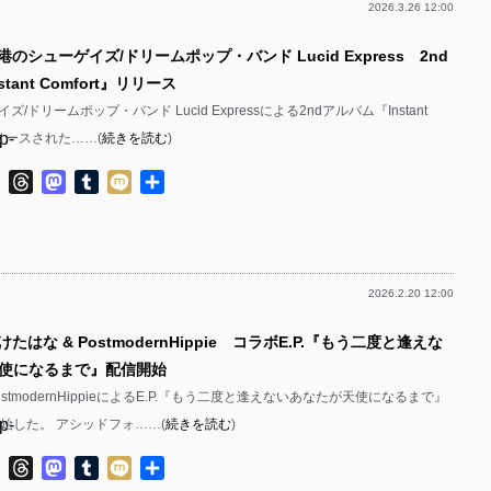
2026.3.26 12:00
p-
港のシューゲイズ/ドリームポップ・バンド Lucid Express 2nd
p-
tant Comfort』リリース
p-
/ドリームポップ・バンド Lucid Expressによる2ndアルバム『Instant
p-
リリースされた……(
続きを読む
)
p-
ok
ter
Line
Threads
Mastodon
Tumblr
Mixi
共
有
p-
p-
2026.2.20 12:00
p-
たはな & PostmodernHippie コラボE.P.『もう二度と逢えな
p-
使になるまで』配信開始
p-
stmodernHippieによるE.P.『もう二度と逢えないあなたが天使になるまで』
p-
開始した。 アシッドフォ……(
続きを読む
)
p-
p-
ok
ter
Line
Threads
Mastodon
Tumblr
Mixi
共