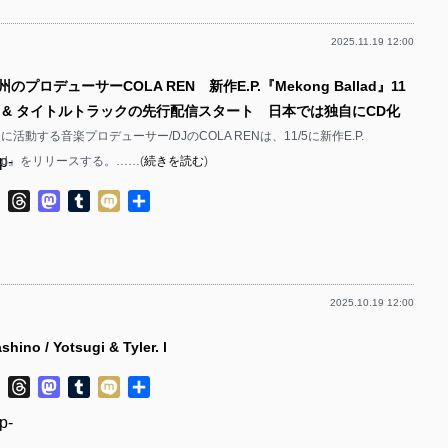
p-
p-
2025.11.19 12:00
p-
p-
p-
のプロデューサーCOLA REN 新作E.P.『Mekong Ballad』11
p-
p-
 & タイトルトラックの先行配信スタート 日本では独自にCD化
p-
p-
に活動する音楽プロデューサー/DJのCOLA RENは、11/5に新作E.P.
p-
allad』をリリースする。……(
続きを読む
)
p-
p-
p-
ok
ter
Line
Threads
Mastodon
Tumblr
Mixi
共
p-
有
p-
p-
p-
p-
2025.10.19 12:00
p-
p-
p-
ino / Yotsugi & Tyler. l
p-
p-
ok
ter
Line
Threads
Mastodon
Tumblr
Mixi
共
p-
p-
有
p-
p-
p-