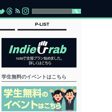
>
">
">
" >
P-LIST
学生無料のイベントはこちら