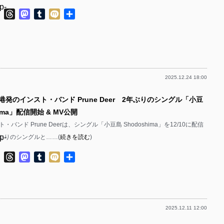
p-
p-
ok
ter
Line
Threads
Mastodon
Tumblr
Mixi
共
有
p-
p-
p-
p-
p-
2025.12.24 18:00
p-
p-
港発のインスト・バンド Prune Deer 2年ぶりのシングル「小豆
p-
p-
hima」配信開始 & MV公開
p-
p-
バンド Prune Deerは、シングル「小豆島 Shodoshima」を12/10に配信
p-
年ぶりのシングルと……(
続きを読む
)
p-
p-
ok
ter
Line
Threads
Mastodon
Tumblr
Mixi
共
p-
有
p-
p-
p-
p-
2025.12.11 12:00
p-
p-