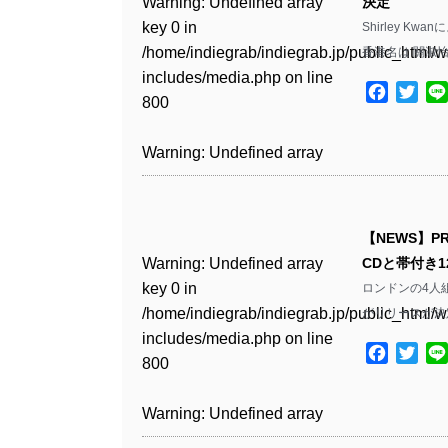
Warning
: Undefined array
決定
key 0 in
Shirley K
Warning
: Undefined array
/home/indiegrab/indiegrab.jp/public_html/w
香港名は 關淑
key 1 in
includes/media.php
on line
/home/indiegrab/indiegrab.jp/public_html/w
Facebo
Twit
800
includes/media.php
on line
806
Warning
: Undefined array
key 0 in
Warning
: Undefined array
/home/indiegrab/indiegrab.jp/public_html/w
key 0 in
includes/media.php
on line
【NEWS】PR
/home/indiegrab/indiegrab.jp/public_html/w
806
Warning
: Undefined array
CDと帯付き
includes/media.php
on line
key 0 in
ロンドンの4人組P
808
Warning
: Undefined array
/home/indiegrab/indiegrab.jp/public_html/w
がリリースが決
key 1 in
includes/media.php
on line
Warning
: Undefined array
/home/indiegrab/indiegrab.jp/public_html/w
Facebo
Twit
800
key 1 in
includes/media.php
on line
/home/indiegrab/indiegrab.jp/public_html/w
806
Warning
: Undefined array
includes/media.php
on line
key 0 in
808