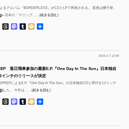
wanによるアルバム『BORDERLESS』がCDとLPで再発される。 星座は獅子座、
p-
怡。 日本の「マリンブ……(
続きを読む
)
p-
ok
ter
Line
Threads
Mastodon
Tumblr
Mixi
共
有
2026.4.7 12:00
p-
EP 落日飛車参加の最新E.P.『One Day In The Sun』日本独自
p-
12インチのリリースが決定
REPによるE.P.『One Day In The Sun』の日本独自CDと帯付き12インチ
p-
定した。 今作は……(
続きを読む
)
p-
ok
ter
Line
Threads
Mastodon
Tumblr
Mixi
共
有
p-