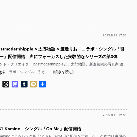
p-
p-
p-
p-
p-
p-
2025.8.29 17:00
p-
p-
p-
stmodernhippie × 太郎物語 × 渡邊りお コラボ・シングル「引
p-
p-
ー」配信開始 声にフォーカスした実験的なシリーズの第3弾
p-
p-
ド・クリエイター postmodernhippieと、太郎物語、新進気鋭の写真家 渡
p-
よるコラボ・シングル「引か……(
続きを読む
)
p-
p-
p-
ok
ter
Line
Threads
Mastodon
Tumblr
Mixi
共
p-
有
p-
p-
p-
p-
2025.8.13 12:00
p-
p-
p-
31 Kamino シングル「On Me」配信開始
p-
p-
 Kaminoによるシングル「On Me」が24日に配信を開始した。 今作では中国の