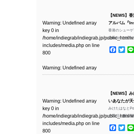
Warning
: Undefined array
/home/indiegrab/indiegrab.jp/public_html/w
key 0 in
includes/media.php
on line
Warning
: Undefined array
【NEWS】香
/home/indiegrab/indiegrab.jp/public_html/w
806
key 0 in
Warning
: Undefined array
アルバム『Ins
includes/media.php
on line
/home/indiegrab/indiegrab.jp/public_html/w
key 0 in
香港のシューゲイズ
808
Warning
: Undefined array
includes/media.php
on line
/home/indiegrab/indiegrab.jp/public_html/w
Comfort』が
key 1 in
811
includes/media.php
on line
Warning
: Undefined array
/home/indiegrab/indiegrab.jp/public_html/w
Facebo
Twit
800
key 1 in
includes/media.php
on line
Warning
: Undefined array
/home/indiegrab/indiegrab.jp/public_html/w
806
key 1 in
Warning
: Undefined array
includes/media.php
on line
/home/indiegrab/indiegrab.jp/public_html/w
key 0 in
808
Warning
: Undefined array
includes/media.php
on line
/home/indiegrab/indiegrab.jp/public_html/w
key 0 in
811
includes/media.php
on line
Warning
: Undefined array
【NEWS】みけ
/home/indiegrab/indiegrab.jp/public_html/w
806
key 0 in
Warning
: Undefined array
いあなたが天
includes/media.php
on line
Warning
: Undefined array
/home/indiegrab/indiegrab.jp/public_html/w
key 0 in
みけたはなとPo
808
key 0 in
Warning
: Undefined array
includes/media.php
on line
/home/indiegrab/indiegrab.jp/public_html/w
が21日に配を
/home/indiegrab/indiegrab.jp/public_html/w
key 1 in
811
includes/media.php
on line
Warning
: Undefined array
includes/media.php
on line
/home/indiegrab/indiegrab.jp/public_html/w
Facebo
Twit
800
key 1 in
800