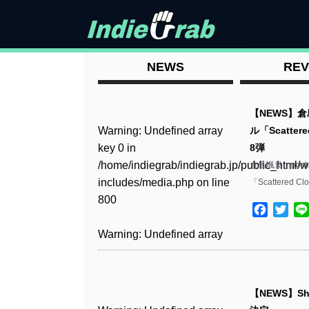
NEWS
REV
【NEWS】倉島
Warning
: Undefined array
ル「Scatt
key 0 in
8弾
/home/indiegrab/indiegrab.jp/public_html/w
倉島颯良、pos
includes/media.php
on line
「Scattered 
800
Facebo
Twit
Warning
: Undefined array
key 0 in
/home/indiegrab/indiegrab.jp/public_html/w
includes/media.php
on line
【NEWS】Sh
806