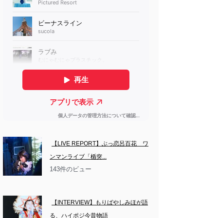
【LIVE REPORT】ぶっ恋呂百花　ワ
ンマンライブ「楯突...
143件のビュー
【INTERVIEW】もりばやしみほが語
る、ハイポジ今昔物語