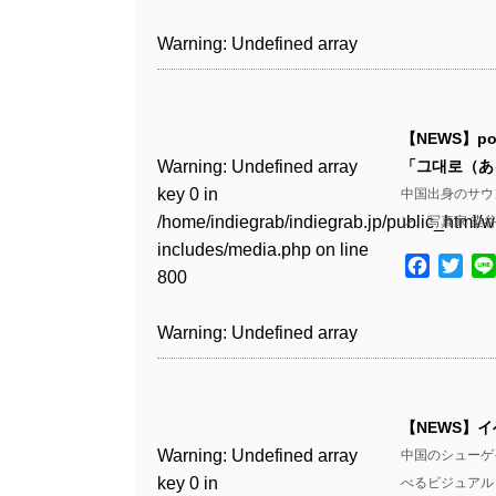
includes/media.php
on line
Warning
: Undefined array
/home/indiegrab/indiegrab.jp/public_html/w
806
key 1 in
Warning
: Undefined array
includes/media.php
on line
Warning
: Undefined array
/home/indiegrab/indiegrab.jp/public_html/w
key 0 in
808
key 0 in
Warning
: Undefined array
includes/media.php
on line
/home/indiegrab/indiegrab.jp/public_html/w
/home/indiegrab/indiegrab.jp/public_html/w
key 0 in
811
includes/media.php
on line
Warning
: Undefined array
includes/media.php
on line
【NEWS】po
/home/indiegrab/indiegrab.jp/public_html/w
806
key 0 in
806
Warning
: Undefined array
「그대로（あ
includes/media.php
on line
Warning
: Undefined array
/home/indiegrab/indiegrab.jp/public_html/w
key 0 in
中国出身のサウン
808
key 0 in
Warning
: Undefined array
includes/media.php
on line
Warning
: Undefined array
/home/indiegrab/indiegrab.jp/public_html/w
ン、写真家 染
/home/indiegrab/indiegrab.jp/public_html/w
key 1 in
811
key 1 in
includes/media.php
on line
Warning
: Undefined array
includes/media.php
on line
/home/indiegrab/indiegrab.jp/public_html/w
Facebo
Twit
/home/indiegrab/indiegrab.jp/public_html/w
800
key 1 in
800
includes/media.php
on line
Warning
: Undefined array
includes/media.php
on line
/home/indiegrab/indiegrab.jp/public_html/w
806
key 1 in
806
Warning
: Undefined array
includes/media.php
on line
Warning
: Undefined array
/home/indiegrab/indiegrab.jp/public_html/w
key 0 in
808
key 0 in
Warning
: Undefined array
includes/media.php
on line
Warning
: Undefined array
/home/indiegrab/indiegrab.jp/public_html/w
/home/indiegrab/indiegrab.jp/public_html/w
key 0 in
811
key 0 in
includes/media.php
on line
Warning
: Undefined array
includes/media.php
on line
【NEWS】イベ
/home/indiegrab/indiegrab.jp/public_html/w
/home/indiegrab/indiegrab.jp/public_html/w
806
key 0 in
806
Warning
: Undefined array
中国のシューゲイ
includes/media.php
on line
Warning
: Undefined array
includes/media.php
on line
/home/indiegrab/indiegrab.jp/public_html/w
key 0 in
べるビジュアル・
808
key 0 in
808