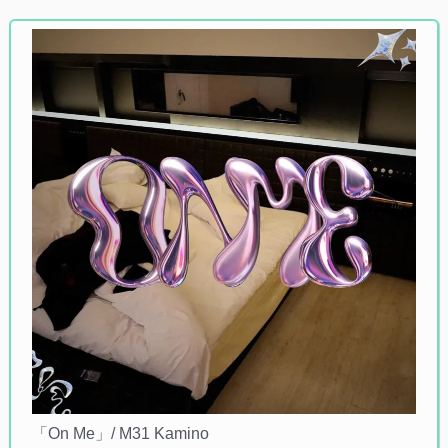
「On Me」/ M31 Kamino