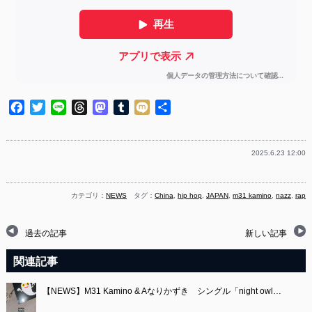
Facebook
Twitter
Line
Threads
Mastodon
Tumblr
Mixi
共
有
2025.6.23 12:00
カテゴリ：
NEWS
タグ：
China
,
hip hop
,
JAPAN
,
m31 kamino
,
nazz
,
rap
過去の記事
新しい記事
関連記事
【NEWS】M31 Kamino & Aなりかずき シングル「night owl…