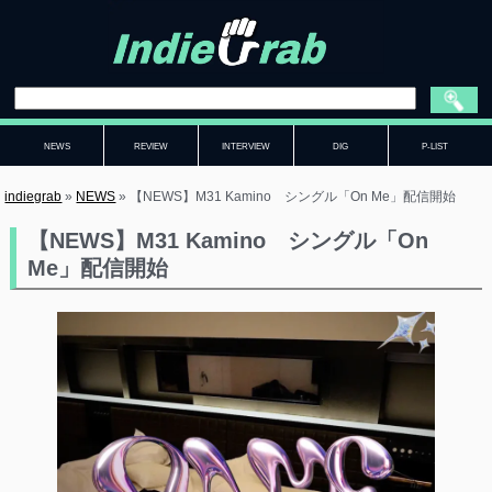
NEWS
REVIEW
INTERVIEW
DIG
P-LIST
indiegrab
»
NEWS
»
【NEWS】M31 Kamino シングル「On Me」配信開始
【NEWS】M31 Kamino シングル「On
Me」配信開始