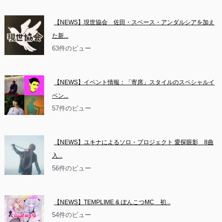
【NEWS】現世協会　佐田・スペース・アンダルシアを加え
た新...
63件のビュー
【NEWS】イベント情報：「寄席」スタイルのスペシャルイ
ベン...
57件のビュー
【NEWS】ユキナによるソロ・プロジェクト 愛探眼影　8曲
入...
56件のビュー
【NEWS】TEMPLIME & ぽんこつMC　初...
54件のビュー