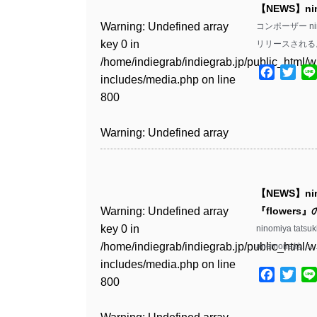
includes/media.php
on line
Warning
: Undefined array
includes/media.php
on line
Warning
: Undefined array
【NEWS】ni
/home/indiegrab/indiegrab.jp/public_html/w
/home/indiegrab/indiegrab.jp/public_html/w
806
key 0 in
806
key 0 in
Warning
: Undefined array
コンポーザー nin
includes/media.php
on line
Warning
: Undefined array
includes/media.php
on line
Warning
: Undefined array
/home/indiegrab/indiegrab.jp/public_html/w
/home/indiegrab/indiegrab.jp/public_html/w
key 0 in
リリースされる。
808
key 0 in
808
key 0 in
Warning
: Undefined array
includes/media.php
on line
Warning
: Undefined array
includes/media.php
on line
/home/indiegrab/indiegrab.jp/public_html/w
/home/indiegrab/indiegrab.jp/public_html/w
/home/indiegrab/indiegrab.jp/public_html/w
key 1 in
Facebo
Twit
811
key 1 in
811
includes/media.php
on line
Warning
: Undefined array
includes/media.php
on line
Warning
: Undefined array
includes/media.php
on line
/home/indiegrab/indiegrab.jp/public_html/w
/home/indiegrab/indiegrab.jp/public_html/w
800
key 1 in
800
key 1 in
828
includes/media.php
on line
Warning
: Undefined array
includes/media.php
on line
Warning
: Undefined array
/home/indiegrab/indiegrab.jp/public_html/w
/home/indiegrab/indiegrab.jp/public_html/w
806
key 1 in
806
key 1 in
Warning
: Undefined array
includes/media.php
on line
Warning
: Undefined array
includes/media.php
on line
Warning
: Undefined array
/home/indiegrab/indiegrab.jp/public_html/w
/home/indiegrab/indiegrab.jp/public_html/w
key 0 in
808
key 0 in
808
key 1 in
Warning
: Undefined array
includes/media.php
on line
Warning
: Undefined array
includes/media.php
on line
/home/indiegrab/indiegrab.jp/public_html/w
/home/indiegrab/indiegrab.jp/public_html/w
/home/indiegrab/indiegrab.jp/public_html/w
key 0 in
811
key 0 in
811
includes/media.php
on line
Warning
: Undefined array
includes/media.php
on line
Warning
: Undefined array
【NEWS】nin
includes/media.php
on line
/home/indiegrab/indiegrab.jp/public_html/w
/home/indiegrab/indiegrab.jp/public_html/w
806
key 0 in
806
key 0 in
Warning
: Undefined array
『flower
829
includes/media.php
on line
Warning
: Undefined array
includes/media.php
on line
Warning
: Undefined array
/home/indiegrab/indiegrab.jp/public_html/w
/home/indiegrab/indiegrab.jp/public_html/w
key 0 in
ninomiya t
808
key 0 in
808
key 0 in
Warning
: Undefined array
includes/media.php
on line
Warning
: Undefined array
includes/media.php
on line
/home/indiegrab/indiegrab.jp/public_html/w
Warning
: Undefined array
anemone結……
/home/indiegrab/indiegrab.jp/public_html/w
/home/indiegrab/indiegrab.jp/public_html/w
key 1 in
811
key 1 in
811
includes/media.php
on line
key 0 in
Warning
: Undefined array
includes/media.php
on line
Warning
: Undefined array
includes/media.php
on line
/home/indiegrab/indiegrab.jp/public_html/w
Facebo
Twit
/home/indiegrab/indiegrab.jp/public_html/w
800
/home/indiegrab/indiegrab.jp/public_html/w
key 1 in
800
key 1 in
800
includes/media.php
on line
Warning
: Undefined array
includes/media.php
on line
Warning
: Undefined array
includes/media.php
on line
/home/indiegrab/indiegrab.jp/public_html/w
/home/indiegrab/indiegrab.jp/public_html/w
806
key 1 in
806
key 1 in