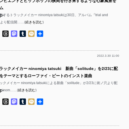
ンビエントとヒップホップの狭間を行き来するような心象風景を
ム
p-
トラックメイカー ninomiya tatsukiは30日、アルバム『trial and
ノ穴より配信開……(
続きを読む
)
p-
ok
ter
Line
Threads
Mastodon
Tumblr
Mixi
共
有
2022.3.30 11:00
p-
ックメイカー ninomiya tatsuki 新曲「solitude」を2/23に配
p-
をテーマとするローファイ・ビートのインスト楽曲
メイカー ninomiya tatsukiによる新曲「solitude」が2/23に術ノ穴より配
p-
inom……(
続きを読む
)
p-
ok
ter
Line
Threads
Mastodon
Tumblr
Mixi
共
有
p-