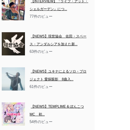
【INTERVIEW】『ライブ・アット・
シェルガーデン』につ...
77件のビュー
【NEWS】現世協会　佐田・スペー
ス・アンダルシアを加えた新...
63件のビュー
【NEWS】ユキナによるソロ・プロ
ジェクト 愛探眼影　8曲入...
61件のビュー
【NEWS】TEMPLIME & ぽんこつ
MC　初...
54件のビュー