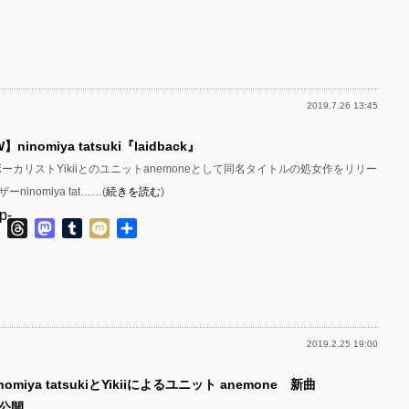
有
p-
p-
p-
p-
p-
p-
p-
p-
2019.7.26 13:45
p-
p-
p-
】ninomiya tatsuki『laidback』
p-
p-
p-
ボーカリストYikiiとのユニットanemoneとして同名タイトルの処女作をリリー
p-
p-
inomiya tat……(
続きを読む
)
p-
p-
p-
p-
ok
ter
Line
Threads
Mastodon
Tumblr
Mixi
共
有
p-
p-
p-
p-
p-
p-
p-
p-
p-
2019.2.25 19:00
p-
p-
p-
omiya tatsukiとYikiiによるユニット anemone 新曲
p-
p-
p-
を公開