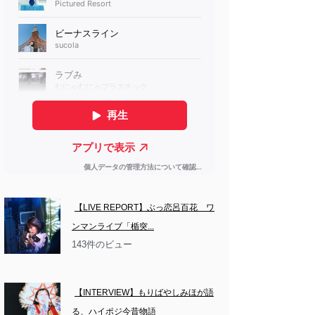
【LIVE REPORT】ぶっ恋呂百花　ワ
ンマンライブ「楯突...
143件のビュー
【INTERVIEW】もりばやしみほが語
る、ハイポジ今昔物語