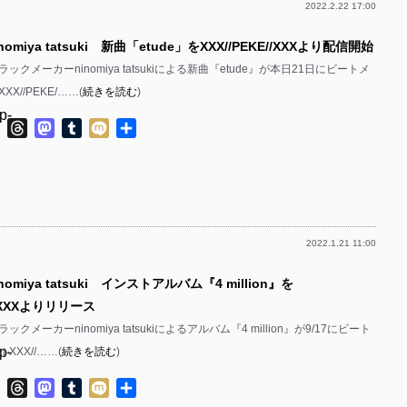
2022.2.22 17:00
p-
omiya tatsuki 新曲「etude」をXXX//PEKE//XXXより配信開始
p-
クメーカーninomiya tatsukiによる新曲『etude』が本日21日にビートメ
p-
X//PEKE/……(
続きを読む
)
p-
ok
ter
Line
Threads
Mastodon
Tumblr
Mixi
共
有
p-
p-
p-
2022.1.21 11:00
p-
omiya tatsuki インストアルバム『4 million』を
p-
//XXXよりリリース
p-
クメーカーninomiya tatsukiによるアルバム『4 million』が9/17にビート
p-
XXX//……(
続きを読む
)
p-
p-
ok
ter
Line
Threads
Mastodon
Tumblr
Mixi
共