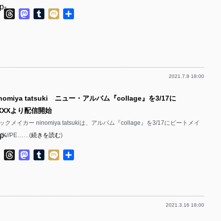
p-
p-
ok
ter
Line
Threads
Mastodon
Tumblr
Mixi
共
有
p-
p-
p-
p-
p-
2021.7.8 18:00
p-
p-
nomiya tatsuki ニュー・アルバム『collage』を3/17に
p-
p-
//XXXより配信開始
p-
p-
メイカー ninomiya tatsukiは、アルバム『collage』を3/17にビートメイ
p-
X//PE……(
続きを読む
)
p-
p-
ok
ter
Line
Threads
Mastodon
Tumblr
Mixi
共
p-
有
p-
p-
p-
p-
2021.3.16 18:00
p-
p-