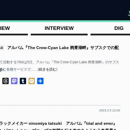
"
IEW
INTERVIEW
DIG
kii アルバム『The Crow-Cyan Lake 鸦青湖畔』サブスクでの配
動するYikiiは5日、アルバム『The Crow-Cyan Lake 鸦青湖畔』のサブス
p-
含む各種サービスで……(
続きを読む
)
ok
ter
Line
Threads
Mastodon
Tumblr
Mixi
共
有
2023.2.5 12:00
p-
クメイカー ninomiya tatsuki アルバム『trial and error』