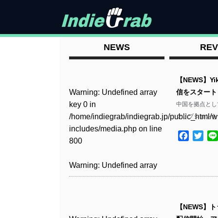
NEWS
REV
【NEWS】Yi
Warning
: Undefined array
信をスタート
key 0 in
中国を拠点として活
/home/indiegrab/indiegrab.jp/public_html/w
クリプションを
includes/media.php
on line
Facebo
Twit
800
Warning
: Undefined array
key 0 in
/home/indiegrab/indiegrab.jp/public_html/w
includes/media.php
on line
【NEWS】トラッ
806