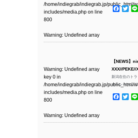
Warning
: Undefined array
includes/media.php
on line
Warning
: Undefined array
/home/indiegrab/indiegrab.jp/public_html/w
/home/indiegrab/indiegrab.jp/public_html/w
key 1 in
Facebo
Twit
811
key 1 in
includes/media.php
on line
Warning
: Undefined array
includes/media.php
on line
Warning
: Undefined array
/home/indiegrab/indiegrab.jp/public_html/w
/home/indiegrab/indiegrab.jp/public_html/w
800
key 1 in
800
key 1 in
includes/media.php
on line
Warning
: Undefined array
includes/media.php
on line
/home/indiegrab/indiegrab.jp/public_html/w
/home/indiegrab/indiegrab.jp/public_html/w
806
key 1 in
806
Warning
: Undefined array
includes/media.php
on line
Warning
: Undefined array
includes/media.php
on line
/home/indiegrab/indiegrab.jp/public_html/w
key 0 in
808
key 0 in
808
Warning
: Undefined array
includes/media.php
on line
Warning
: Undefined array
/home/indiegrab/indiegrab.jp/public_html/w
/home/indiegrab/indiegrab.jp/public_html/w
key 0 in
811
key 0 in
includes/media.php
on line
Warning
: Undefined array
includes/media.php
on line
Warning
: Undefined array
【NEWS】ni
/home/indiegrab/indiegrab.jp/public_html/w
/home/indiegrab/indiegrab.jp/public_html/w
806
key 0 in
806
key 0 in
Warning
: Undefined array
XXX//PEKE
includes/media.php
on line
Warning
: Undefined array
includes/media.php
on line
/home/indiegrab/indiegrab.jp/public_html/w
/home/indiegrab/indiegrab.jp/public_html/w
key 0 in
新潟在住のトラック
808
key 0 in
808
Warning
: Undefined array
includes/media.php
on line
Warning
: Undefined array
includes/media.php
on line
/home/indiegrab/indiegrab.jp/public_html/w
カーレーベル XX
/home/indiegrab/indiegrab.jp/public_html/w
key 1 in
811
key 1 in
811
includes/media.php
on line
Warning
: Undefined array
includes/media.php
on line
Warning
: Undefined array
/home/indiegrab/indiegrab.jp/public_html/w
Facebo
Twit
/home/indiegrab/indiegrab.jp/public_html/w
800
key 1 in
800
key 1 in
includes/media.php
on line
Warning
: Undefined array
includes/media.php
on line
Warning
: Undefined array
/home/indiegrab/indiegrab.jp/public_html/w
/home/indiegrab/indiegrab.jp/public_html/w
806
key 1 in
806
key 1 in
Warning
: Undefined array
includes/media.php
on line
Warning
: Undefined array
includes/media.php
on line
/home/indiegrab/indiegrab.jp/public_html/w
/home/indiegrab/indiegrab.jp/public_html/w
key 0 in
808
key 0 in
808
Warning
: Undefined array
includes/media.php
on line
Warning
: Undefined array
includes/media.php
on line
/home/indiegrab/indiegrab.jp/public_html/w
/home/indiegrab/indiegrab.jp/public_html/w
key 0 in
811
key 0 in
811