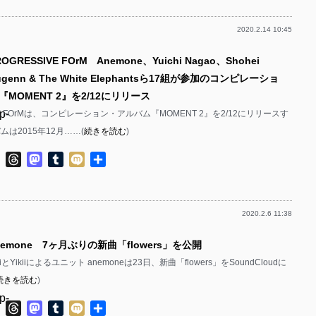
p-
p-
2020.2.14 10:45
p-
p-
p-
GRESSIVE FOrM Anemone、Yuichi Nagao、Shohei
p-
p-
p-
ugenn & The White Elephantsら17組が参加のコンピレーショ
p-
p-
MOMENT 2』を2/12にリリース
p-
VE FOrMは、コンピレーション・アルバム『MOMENT 2』を2/12にリリースす
p-
p-
ムは2015年12月……(
続きを読む
)
p-
p-
p-
ok
ter
Line
Threads
Mastodon
Tumblr
Mixi
共
p-
p-
有
p-
p-
p-
2020.2.6 11:38
p-
p-
p-
nemone 7ヶ月ぶりの新曲「flowers」を公開
p-
p-
p-
tsukiとYikiiによるユニット anemoneは23日、新曲「flowers」をSoundCloudに
p-
p-
続きを読む
)
p-
p-
p-
p-
ok
ter
Line
Threads
Mastodon
Tumblr
Mixi
共