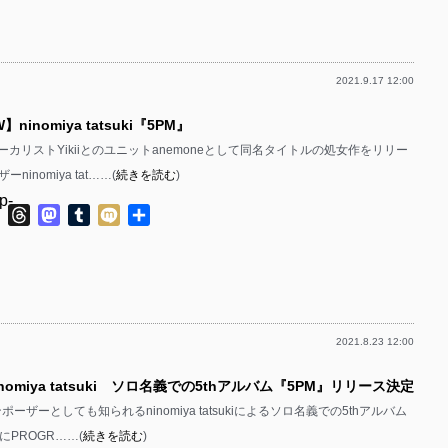
有
p-
p-
2021.9.17 12:00
p-
p-
W】ninomiya tatsuki『5PM』
p-
ボーカリストYikiiとのユニットanemoneとして同名タイトルの処女作をリリー
p-
inomiya tat……(
続きを読む
)
p-
p-
ok
ter
Line
Threads
Mastodon
Tumblr
Mixi
共
有
p-
p-
p-
p-
2021.8.23 12:00
p-
p-
nomiya tatsuki ソロ名義での5thアルバム『5PM』リリース決定
p-
p-
ンポーザーとしても知られるninomiya tatsukiによるソロ名義での5thアルバム
p-
4にPROGR……(
続きを読む
)