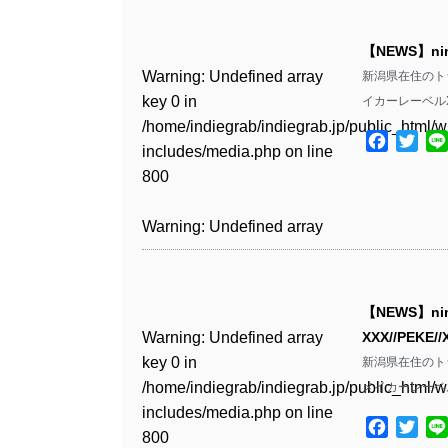
Warning
: Undefined array
/home/indiegrab/indiegrab.jp/public_html/w
key 0 in
includes/media.php
on line
Warning
: Undefined array
【NEWS】nin
/home/indiegrab/indiegrab.jp/public_html/w
806
key 0 in
Warning
: Undefined array
新潟県在住のトラッ
includes/media.php
on line
/home/indiegrab/indiegrab.jp/public_html/w
key 0 in
イカーレーベルXX
808
Warning
: Undefined array
includes/media.php
on line
/home/indiegrab/indiegrab.jp/public_html/w
key 1 in
Facebo
Twit
811
includes/media.php
on line
Warning
: Undefined array
/home/indiegrab/indiegrab.jp/public_html/w
800
key 1 in
includes/media.php
on line
Warning
: Undefined array
/home/indiegrab/indiegrab.jp/public_html/w
806
key 1 in
Warning
: Undefined array
includes/media.php
on line
/home/indiegrab/indiegrab.jp/public_html/w
key 0 in
808
Warning
: Undefined array
includes/media.php
on line
/home/indiegrab/indiegrab.jp/public_html/w
key 0 in
811
includes/media.php
on line
Warning
: Undefined array
【NEWS】nin
/home/indiegrab/indiegrab.jp/public_html/w
806
key 0 in
Warning
: Undefined array
XXX//PEKE
includes/media.php
on line
Warning
: Undefined array
/home/indiegrab/indiegrab.jp/public_html/w
key 0 in
新潟県在住のトラッ
808
key 0 in
Warning
: Undefined array
includes/media.php
on line
/home/indiegrab/indiegrab.jp/public_html/w
メイカーレーベル
/home/indiegrab/indiegrab.jp/public_html/w
key 1 in
811
includes/media.php
on line
Warning
: Undefined array
includes/media.php
on line
/home/indiegrab/indiegrab.jp/public_html/w
Facebo
Twit
800
key 1 in
800