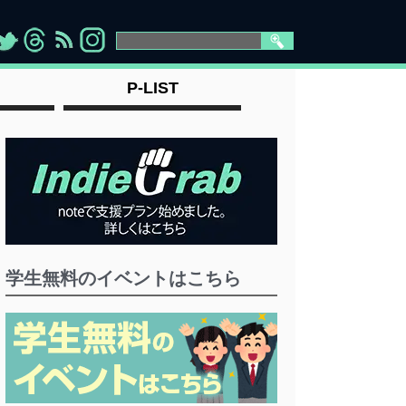
>
">
">
" >
P-LIST
学生無料のイベントはこちら