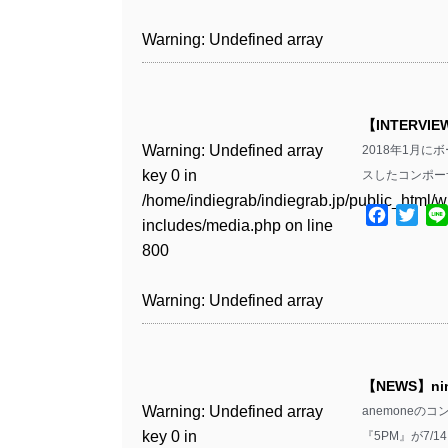
includes/media.php
on line
Warning
: Undefined array
/home/indiegrab/indiegrab.jp/public_html/w
806
key 1 in
Warning
: Undefined array
includes/media.php
on line
Warning
: Undefined array
/home/indiegrab/indiegrab.jp/public_html/w
key 0 in
808
key 0 in
Warning
: Undefined array
includes/media.php
on line
/home/indiegrab/indiegrab.jp/public_html/w
/home/indiegrab/indiegrab.jp/public_html/w
key 0 in
811
includes/media.php
on line
Warning
: Undefined array
includes/media.php
on line
【INTERVIE
/home/indiegrab/indiegrab.jp/public_html/w
806
key 0 in
806
Warning
: Undefined array
2018年1月に
includes/media.php
on line
Warning
: Undefined array
/home/indiegrab/indiegrab.jp/public_html/w
key 0 in
スしたコンポーザーn
808
key 0 in
Warning
: Undefined array
includes/media.php
on line
Warning
: Undefined array
/home/indiegrab/indiegrab.jp/public_html/w
/home/indiegrab/indiegrab.jp/public_html/w
key 1 in
Facebo
Twit
811
key 1 in
includes/media.php
on line
Warning
: Undefined array
includes/media.php
on line
/home/indiegrab/indiegrab.jp/public_html/w
/home/indiegrab/indiegrab.jp/public_html/w
800
key 1 in
800
includes/media.php
on line
Warning
: Undefined array
includes/media.php
on line
/home/indiegrab/indiegrab.jp/public_html/w
806
key 1 in
806
Warning
: Undefined array
includes/media.php
on line
Warning
: Undefined array
/home/indiegrab/indiegrab.jp/public_html/w
key 0 in
808
key 0 in
Warning
: Undefined array
includes/media.php
on line
Warning
: Undefined array
/home/indiegrab/indiegrab.jp/public_html/w
/home/indiegrab/indiegrab.jp/public_html/w
key 0 in
811
key 0 in
includes/media.php
on line
Warning
: Undefined array
includes/media.php
on line
【NEWS】ni
/home/indiegrab/indiegrab.jp/public_html/w
/home/indiegrab/indiegrab.jp/public_html/w
806
key 0 in
806
Warning
: Undefined array
anemoneのコ
includes/media.php
on line
Warning
: Undefined array
includes/media.php
on line
/home/indiegrab/indiegrab.jp/public_html/w
key 0 in
『5PM』が7/1
808
key 0 in
808