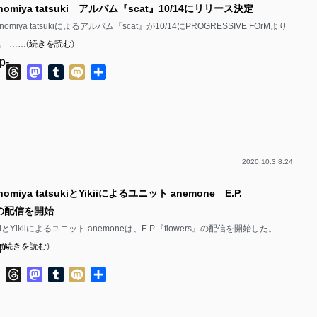
nomiya tatsuki アルバム『scat』10/14にリリース決定
p-
p-
omiya tatsukiによるアルバム『scat』が10/14にPROGRESSIVE FOrMより
p-
p-
 ……(
続きを読む
)
p-
p-
p-
ok
ter
Line
Threads
Mastodon
Tumblr
Mixi
共
有
p-
p-
p-
p-
p-
p-
2020.10.3 8:24
p-
p-
p-
omiya tatsukiとYikiiによるユニット anemone E.P.
p-
p-
s』の配信を開始
p-
p-
atsukiとYikiiによるユニット anemoneは、E.P.『flowers』の配信を開始した。
p-
(
続きを読む
)
p-
p-
p-
ok
ter
Line
Threads
Mastodon
Tumblr
Mixi
共
p-
p-
有
p-
p-