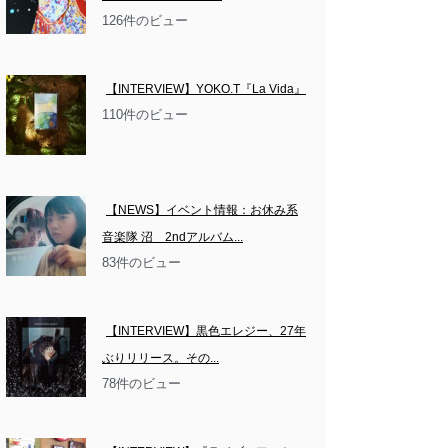
126件のビュー
【INTERVIEW】YOKO.T『La Vida』
110件のビュー
【NEWS】イベント情報：お休み系
音楽隊 沼　2ndアルバム...
83件のビュー
【INTERVIEW】黒色エレジー、27年
ぶりリリース。その...
78件のビュー